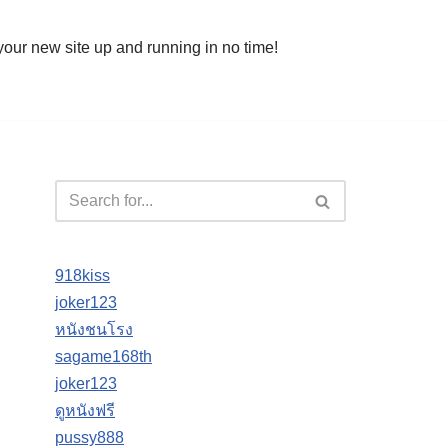
your new site up and running in no time!
918kiss
joker123
หนังชนโรง
sagame168th
joker123
ดูหนังฟรี
pussy888