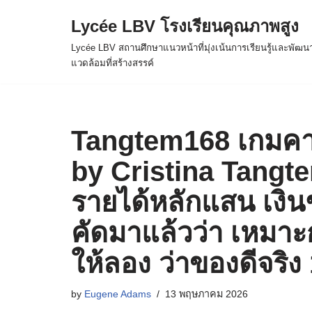
Lycée LBV โรงเรียนคุณภาพสูง
Skip
Lycée LBV สถานศึกษาแนวหน้าที่มุ่งเน้นการเรียนรู้และพัฒน
to
แวดล้อมที่สร้างสรรค์
content
Tangtem168 เกมคาสิ
by Cristina Tangt
รายได้หลักแสน เงินชั
คัดมาแล้วว่า เหมาะ
ให้ลอง ว่าของดีจริง
by
Eugene Adams
13 พฤษภาคม 2026