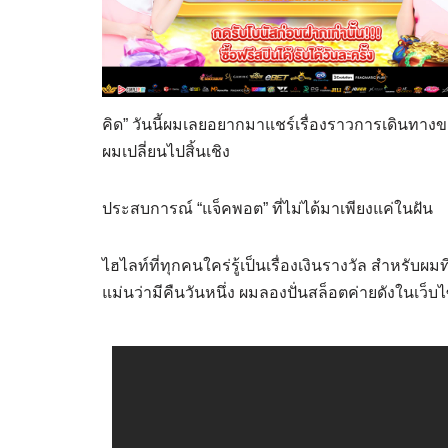
คิด” วันนี้ผมเลยอยากมาแชร์เรื่องราวการเดินทาง
ผมเปลี่ยนไปสิ้นเชิง
ประสบการณ์ “แจ็คพอต” ที่ไม่ได้มาเพียงแค่ในฝัน
ไฮไลท์ที่ทุกคนใคร่รู้เป็นเรื่องเงินรางวัล สำหรับผ
แม่นว่ามีคืนวันหนึ่ง ผมลองปั่นสล็อตค่ายดังในเว็บไซ