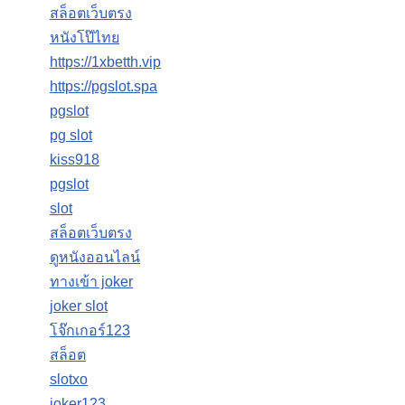
สล็อตเว็บตรง
หนังโป๊ไทย
https://1xbetth.vip
https://pgslot.spa
pgslot
pg slot
kiss918
pgslot
slot
สล็อตเว็บตรง
ดูหนังออนไลน์
ทางเข้า joker
joker slot
โจ๊กเกอร์123
สล็อต
slotxo
joker123