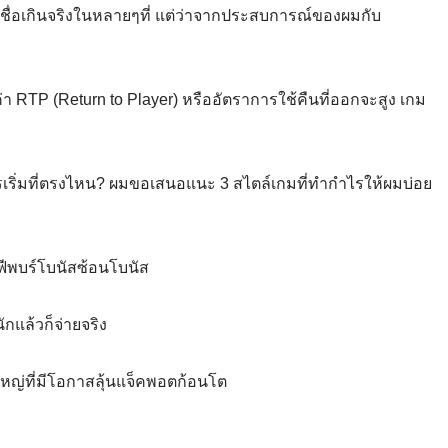
เชื่อเกินจริงในหลายๆที่ แต่ว่าจากประสบการณ์ของผมกับ
่า RTP (Return to Player) หรืออัตราการใช้คืนที่ออกจะสูง เกม
รเริ่มที่ตรงไหน? ผมขอเสนอแนะ 3 สไตล์เกมที่ทำกำไรให้ผมบ่อย
ฟีพบร์โบนัสซ้อนโบนัส
กแล้วก็จ่ายจริง
หญ่ที่มีโอกาสลุ้นแจ็คพอตก้อนโต