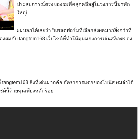
ประสบการณ์ตรงของผมที่คลุกคลีอยู่ในวงการนี้มาพัก
ใหญ่
ผมบอกได้เลยว่า “แพลตฟอร์มที่เลือกส่งผลมากยิ่งกว่าที่
ของผมกับ tangtem168 เว็บไซต์ที่ทำให้มุมมองการเล่นสล็อตของ
มที่ tangtem168 สิ่งที่เด่นมากคือ อัตราการแตกของโบนัส ผมจำได้
ต์นี้ด้วยทุนเพียงหลักร้อย