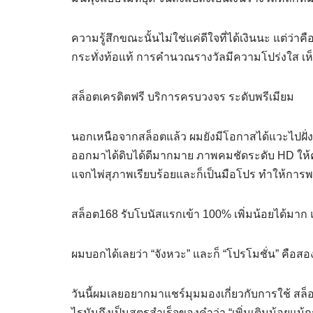
ความรู้สึกขณะนั้นไม่ใช่แค่ดีใจที่ได้เงินนะ แต่ว่าค
กระทั่งท้อแท้ การคำนวณรางวัลมีความโปร่งใส เห็
สล็อตเครดิตฟรี บริการครบวงจร ระดับพรีเมียม
นอกเหนือจากสล็อตแล้ว ผมยังมีโอกาสได้แวะไปฝั่
ออกมาได้ดิบได้ดีมากมาย ภาพคมชัดระดับ HD ให้คว
แจกไพ่สุภาพเรียบร้อยและก็เป็นมือโปร ทำให้การพ
สล็อต168 รับโบนัสแรกเข้า 100% เพิ่มน้อยได้มาก 
ผมบอกได้เลยว่า “จังหวะ” และก็ “โปรโมชั่น” คือสอ
วันนี้ผมเลยอยากมาแชร์มุมมองเกี่ยวกับการใช้ สล็
ไรมันถึงเป็นสูตรสำเร็จของคำว่า “เพิ่มเติมน้อยแม้ก