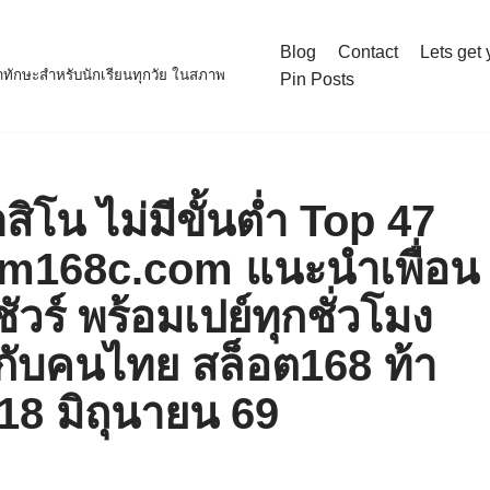
Blog
Contact
Lets get 
าทักษะสำหรับนักเรียนทุกวัย ในสภาพ
Pin Posts
โน ไม่มีขั้นต่ำ Top 47
em168c.com แนะนำเพื่อน
วร์ พร้อมเปย์ทุกชั่วโมง
กับคนไทย สล็อต168 ท้า
 18 มิถุนายน 69