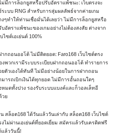
 ไม่มีการล็อกยูสหรือปรับอัตราแพ้ชนะ: เว็บตรงจะ
ช้ระบบ RNG สำหรับการสุ่มผลลัพธ์จากค่ายเกม
างๆทำให้ท่านเชื่อมั่นได้เลยว่า ไม่มีการล็อกยูสหรือ
รับอัตราแพ้ชนะของเกมอย่างไม่ต้องสงสัย ต่างจาก
ว็บไซต์เอเย่นต์ 100%
 ฝากถอนออโต้ ไม่มีติดยอด: Faro168 เว็บไซต์ตรง
องพวกเรามีระบบระเบียบฝากถอนออโต้ ทำรายการ
้วยตัวเองได้ทันที ไม่มีอย่างน้อยในการฝากถอน
ามารถเบิกเงินได้ทุกยอด ไม่มีการอั้นถอนใดๆ
ั้งหมดทั้งปวง รองรับระบบแบงค์และก็วอลเล็ทอี
ด้วย
่น สล็อต168 ได้วันแล้ววันเล่ากับ สล็อต168 เว็บไซต์
งไม่ผ่านเอเย่นต์ที่ยอดเยี่ยม สมัครแล้วรับเครดิตฟรี
้แล้ววันนี้!