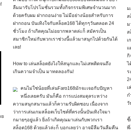
!
ลืมมารับโปรโมชั่นรวมทั้งกิจกรรมพิเศษจำนวนมาก
ม
ด้วยครับผม ฝากถอนง่าย ไม่มีอย่างน้อยสำหรับการ
ส
ร
ฝากถอน บันเทิงใจกับสล็อต168 ได้ทุกๆวันตลอด 24
ม
ชั่วโมง ถ้าเกิดคุณไม่อยากพลาดล่ะก็ สมัครเป็น
ส
สมาชิกใหม่กับพวกเราช่วงนี้แล้วมาสนุกไปด้วยกันได้
เ
เลย!
แ
ก
ไ
How to เล่นสล็อตยังไงให้สนุกและไม่เสพติดจนถึง
ร
เกินความจำเป็น มาทดลองกัน!
2
เ
คนไม่ใช่น้อยที่เล่นFaro168มักจะเจอกับปัญหา
ก
หนึ่งเลยครับ มันก็คือ การแบ่งสมดุลระหว่าง
วั
ความสนุกสนานแล้วก็ความรับผิดชอบ เนื่องจาก
ว่าการเล่นเกมสล็อตเว็บไซต์ที่ตรงนั้นบันเทิงใจมา
คย
ชี
กมายๆอยู่แล้ว ยิ่งถ้าเกิดคุณมาเล่นกับพวกเรา
พึ
สล็อต168 ด้วยแล้วล่ะก็ บอกเลยว่า อาจมีลืมวันลืมคืน