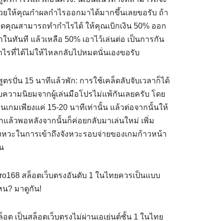
่วยให้คุณกำผลกำไรออกมาได้มากขึ้นเลยขอรับ ถ้า
กิดคุณสามารถทำกำไรได้ ให้คุณเบิกเงิน 50% ออก
าในทันที แล้วเหลือ 50% เอาไว้เล่นต่อ เป็นการกัน
ำไรที่ได้ไม่ให้ไหลกลับไปหมดนั่นเองขอรับ
สูตรปั่น 15 นาทีแล้วพัก: การใช้เคล็ดลับจับเวลาก็ได้
ับความนิยมจากผู้เล่นมือโปรไม่แพ้กันเลยครับ โดย
่นเกมเพียงแค่ 15-20 นาทีเท่านั้น แล้วต่อจากนั้นให้
ักแล้วพอหลังจากนั้นก็ค่อยกลับมาเล่นใหม่ เพิ่ม
ังหวะในการเข้าถึงจังหวะรอบจ่ายของเกมก้าวหน้า
้น
aro168 สล็อตเว็บตรงอันดับ 1 ในไทยควรเป็นแบบ
หน? มาดูกัน!
ล็อต เป็นสล็อตเว็บตรงไม่ผ่านเอเย่นต์ชั้น 1 ในไทย