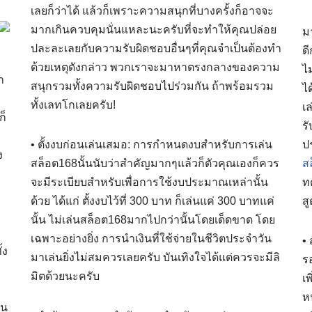
เลยก็ว่าได้ แล้วก็เพราะความสนุกที่บางครั้งก็อาจจะ
มากเกินควบคุมนั่นแหละนะครับที่จะทำให้คุณปล่อย
ม
ปละละเลยกับความรับผิดชอบอื่นๆที่คุณจำเป็นต้องทำ
ด
ด้วยเหตุดังกล่าว พวกเราจะมาหาตรงกลางของความ
ไ
า
สนุกรวมทั้งความรับผิดชอบไปร่วมกัน ถ้าพร้อมรวม
ไ
ทั้งเลทโกเลยครับ!
เล
ก็
ร
ป
• ตั้งงบก่อนเล่นเสมอ: การกำหนดงบสำหรับการเล่น
ง
ส
สล็อต168นั้นนับว่าสำคัญมากๆแล้วก็ตัวคุณเองก็ควร
ท
จะมีระเบียบสำหรับเพื่อการใช้งบประมาณเหล่านั้น
ส
ด้วย ได้แก่ ตั้งงบไว้ที่ 300 บาท ก็เล่นแค่ 300 บาทแค่
นั้น ไม่เล่นสล็อต168มากไปกว่านั้นโดยเด็ดขาด โดย
เฉพาะอย่างยิ่ง การนำเงินที่ใช้จ่ายในชีวิตประจำวัน
• 
้ง
มาเล่นยิ่งไม่สมควรเลยครับ บันเทิงใจได้แต่ควรจะมีลิ
รอ
มิตด้วยนะครับ
เพ
หน
้น