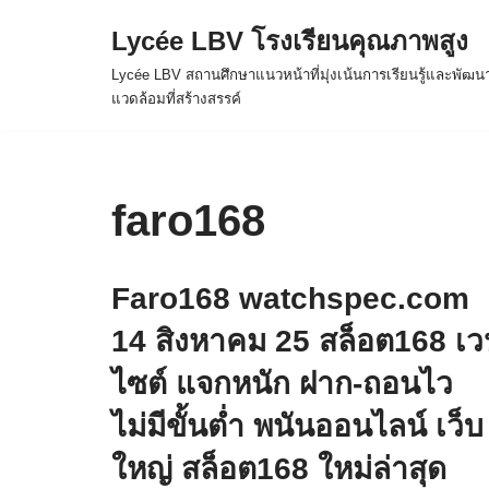
Lycée LBV โรงเรียนคุณภาพสูง
Skip
Lycée LBV สถานศึกษาแนวหน้าที่มุ่งเน้นการเรียนรู้และพัฒน
to
แวดล้อมที่สร้างสรรค์
content
faro168
Faro168 watchspec.com
14 สิงหาคม 25 สล็อต168 เว
ไซต์ แจกหนัก ฝาก-ถอนไว
ไม่มีขั้นต่ำ พนันออนไลน์ เว็บ
ใหญ่ สล็อต168 ใหม่ล่าสุด