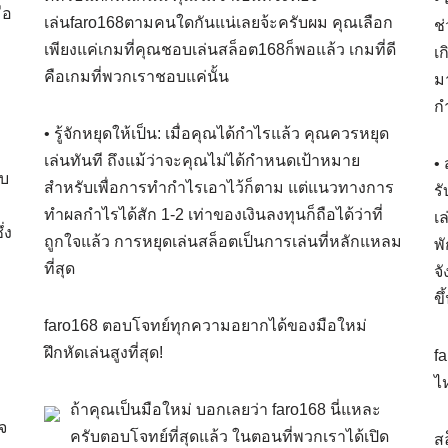
ือ
เล่นfaro168ตามคนใดกันแน่เลยจ้ะครับผม คุณเลือก
ช
เพียงแค่เกมที่คุณชอบเล่นสล็อต168ก็พอแล้ว เกมที่ดี
เ
คือเกมที่พวกเราชอบแค่นั้น
ม
ก
• รู้จักหยุดให้เป็น: เมื่อคุณได้กำไรแล้ว คุณควรหยุด
เล่นทันที ถึงแม้ว่าจะคุณไม่ได้กำหนดเป้าหมาย
• 
ับ
สำหรับเพื่อการทำกำไรเอาไว้ก็ตาม แต่แนวทางการ
ร
ทำผลกำไรได้สัก 1-2 เท่าของเงินลงทุนก็ถือได้ว่าที่
เล
่ง
ถูกใจแล้ว การหยุดเล่นสล็อตเป็นการเล่นที่หลักแหลม
พ
ที่สุด
จ
ขึ
faro168 ตอบโจทย์ทุกความอยากได้ของมือใหม่
ม
ฝึกหัดเล่นสูงที่สุด!
f
ไ
ถ้าคุณเป็นมือใหม่ บอกเลยว่า faro168 นี่แหละ
จ
ครับตอบโจทย์ที่สุดแล้ว ในตอนที่พวกเราได้เปิด
ส