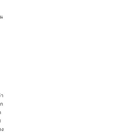
หน
่า
าก
ก
ส
าง