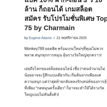
ล้าน ก็ถอนได้ เกมสล็อต
สมัคร รับโปรโมชั่นพิเศษ To
75 by Charmain
by
Eugene Adams
21 พฤศจิกายน 2025
Monkey789 ยอดฮิต พร้อมเกมใหม่ๆที่คุณไม่ควร
พลาด สนุกทุกการหมุน ลุ้นรางวัลใหญ่ทุกคราว!
เอ่ยถึงโลกของสล็อตออนไลน์ เชื่อว่าคนจำนวนไม่
น้อยอาจจะรู้สึกแบบเดียวกัน เริ่มต้นจากเพียงแค่
ความสนุก แต่ว่าสุดท้ายกลับหลงรักเสน่ห์ของการลุ
ที่เพียง “กดหมุนครั้งเดียว” ก็อาจจะทำให้ได้รางวัล
ใหญ่แบบไม่ทันตั้งตัว!