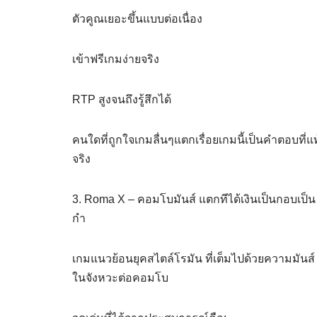
ตัวคูณเยอะขึ้นแบบต่อเนื่อง
เข้าฟรีเกมง่ายจริง
RTP สูงจนถึงรู้สึกได้
คนใดที่ถูกใจเกมลื่นๆแตกเรื่อยเกมนี้เป็นคำตอบที่แท
จริง
3. Roma X – คอมโบมันส์ แตกทีได้เงินเป็นกอบเป็น
กำ
เกมแนวย้อนยุคสไตล์โรมัน ที่เต็มไปด้วยความมันส์
ในจังหวะต่อคอมโบ