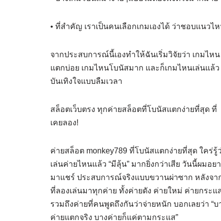
• ที่สำคัญ เราเป็นคนเลือกเกมเองได้ ว่าชอบแนวไ
จากประสบการณ์นี้เองทำให้ฉันเริ่มวิจัยว่า เกมไหน
แตกบ่อย เกมไหนโบนัสมาก และก็เกมไหนเล่นแล้ว
บันเทิงใจแบบลืมเวลา
สล็อตเว็บตรง ทุกค่ายสล็อตที่โบนัสแตกง่ายที่สุด ที่
เคยลอง!
ค่ายสล็อต monkey789 ที่โบนัสแตกง่ายที่สุด ใคร่รู้ว
เล่นค่ายไหนแล้ว “มีลุ้น” มากยิ่งกว่าเสีย วันนี้ผมอย
มาแชร์ ประสบการณ์จริงแบบขวานผ่าซาก หลังจา
ที่ลองเล่นมาทุกค่าย ทั้งค่ายดัง ค่ายใหม่ ค่ายกระแ
รวมถึงค่ายที่คนพูดถึงกันว่าจ่ายหนัก บอกเลยว่า “บ
ค่ายแตกจริง บางค่ายก็แค่ตามกระแส”