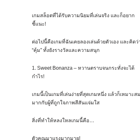
เกมสล็อตที่ได้รับความนิยมที่เล่นจริง และก็อยาก
ชี้แนะ!
ต่อไปนี้คือเกมที่ฉันเคยลองเล่นด้วยตัวเอง และคิดว่
“คุ้ม” ทั้งยังรางวัลและความสนุก
1. Sweet Bonanza – หวานตราบจนกระทั่งจะได้
กำไร!
เกมนี้เป็นเกมที่เล่นง่ายที่สุดเกมหนึ่ง แล้วก็เหมาะส
มากกับผู้ที่ถูกใจภาพสีสันแจ่มใส
สิ่งที่ทำให้หลงใหลเกมนี้คือ…
ตัวคูณมาแรงมากมาย!