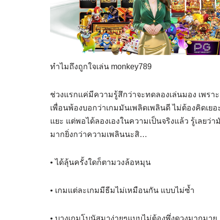
ทำไมถึงถูกใจเล่น monkey789
ช่วงแรกแค่มีความรู้สึกว่าจะทดลองเล่นมอง เพราะ
เพื่อนพ้องบอกว่าเกมมันเพลิดเพลินดี ไม่ต้องคิดเยอ
แยะ แต่พอได้ลองเองในความเป็นจริงแล้ว รู้เลยว่าม
มากยิ่งกว่าความเพลินนะสิ…
• ได้ลุ้นครั้งใดก็ตามวงล้อหมุน
• เกมแต่ละเกมมีธีมไม่เหมือนกัน แบบไม่ซ้ำ
• บางเกมโบนัสมาง่ายๆแบบไม่ต้องพึ่งดวงมากมาย