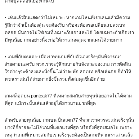
ตามบุคคลอื่นเยอะเกินไป
• เล่นแล้วฝืนแสดงว่าไม่เหมาะ: หากเกมไหนที่เราเล่นแล้วมีความ
รู้สึกว่าจำเป็นต้องลุ้น จะต้องรีบ หรือจะต้องรอเปลี่ยนแปลงเบท
ตลอด มันอาจไม่ใช่เกมที่เหมาะกับเราและได้ โดยเฉพาะถ้าเกิดเรา
มีทุนน้อย เกมอย่างนี้จะก่อให้เราเล่นหลุดจากแผนได้ง่ายมาก
• เกมที่กับตนเอง: เมื่อเราพบเกมที่กับตัวเองจริงๆมันพิจารณา
ง่ายดายนะครับ พวกเราจะรู้สึกสบายกับจังหวะของเกม การตัดสิน
ใจต่างๆจะช้าลงและนิ่งขึ้น ไม่ว่าจะพัก ลดเบท หรือเล่นต่อ ก็ทำให้
พวกเราเล่นได้ง่ายมากยิ่งขึ้นรวมทั้งสมดุลขึ้นอีกด้วย
เกมสล็อตบน punteak77 ที่เหมาะสมกับสายทุนน้อยอาจไม่ได้ตาม
ที่สุด แม้กระนั้นเล่นแล้วอยู่ได้ยาวนานมากที่สุด
สำหรับสายทุนน้อย เกมบน ปั่นแตก77 ที่พวกเราควรจะเล่นจริงๆนั้น
บางทีก็อาจจะไม่ใช่เกมที่แตกแรงที่สุด หรือดังที่สุดเสมอไป เพราะ
เหตุว่าเกมที่เหมาะสมกับเราจริงๆจะต้องเป็นเกมที่พวกเราเล่ นแล้ว