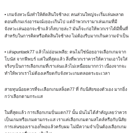
• เกมจังหวะนิ่งทำให้ตัดสินใจช้าลง: คนส่วนใหญ่จะเริ่มเล่นพลาด
ตอนที่เกมเร่งอารมณ์เยอะเกินไป แต่ถ้าพวกเรามาเล่นเกมที่มี
จังหวะเล่นออกจะช้าแล้วก็สบายล่ะ? มันก็จะก่อให้พวกเราได้มีพื้นที่
สำหรับในการคิดหรือตัดสินใจช้าลง ไม่ต้องรีบมากเกินความจำเป็น
• เล่นpuntaek77 แล้วไม่อ่อนเพลีย: คนไม่ใช่น้อยอาจเลือกเกมจาก
โบนัส จากฟีพบร์ แต่ในที่สุดแล้ว สิ่งที่พวกเราควรให้ความเอาใจใส่
จริงๆเป็นการเลือกเกมที่เราเล่นแล้วไม่เหนื่อยมากกว่า เนื่องจากจะ
ทำให้พวกเราไม่ต้องเครียดกับจังหวะเกมตลอดระยะเวลา
สายทุนน้อยควรที่จะเลือกเกมสล็อต77 ที่ กับนิสัยของตัวเอง มากยิ่ง
กว่าเลือกตามกระแส
ในที่สุดแล้ว การเลือกเกมปั่นแตก77 นั้น มันไม่ได้สำคัญเลยว่าควร
เป็นเกมหรือเกมตามกระแส เราแค่เลือกเกมตามสไตล์หรือกับนิสัย
การเล่นของเราเองก็พอแล้วครับผม ไม่มีความจำเป็นต้องเลือกเกม