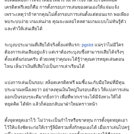
เครดิตฟรีเลยก็คือ การตั้งกรอบการเล่นของตนเองให้แจ่มแจ้ง
เพราะเหตุว่าถ้าหากคุณไม่ตั้งกรอบการเล่นตั้งแต่ตอนแรก พอเพียง
พบระบบง่าย เกมเล่นง่าย คุณจะเผลอไหลตามเกมแบบไม่ทันรู้ตัว
และทำให้เล่นเสียได้
ระบุงบประมาณที่เสียได้จริงตั้งแต่ทีแรก:
pgslot
แน่ๆว่าไม่มีใคร
ต้องการเล่นเสียอยู่แล้ว แต่เราต้องระบุงบซึ่งสามารถเสียได้จริงๆ
ตั้งแต่ต้นก่อนครับ ด้วยเหตุว่าคุณจะได้รู้ว่าคุณควรหยุดเล่นตอน
ไหน เห็นว่าเงินที่เสียไปเป็นการเล่าเรียนได้
แบ่งการเล่นเป็นรอบ: สล็อตเครดิตฟรี ผมชี้แนะกับมือใหม่ที่มีทุน
ประมาณหนึ่งเลยว่า อย่าลงทุนเงินใหญ่ในรอบเดียว ให้แบ่งการเล่น
ออกเป็นรอบๆจะดีมากยิ่งกว่า เพื่อที่พวกเราจะได้มีจังหวะให้ได้
หยุดคิด ได้พัก แล้วก็ค่อยกลับมาฝ่าใหม่คราวหน้า
ตั้งจุดหยุดเอาไว้: ไม่ว่าจะเป็นกำไรหรือขาดทุน การตั้งจุดหยุดเอา
ไว้ให้แจ้งชัดจะก่อให้เรารู้ลิมิตรวมทั้งกักคุมเองได้ เมื่อเราเล่นไปครู่