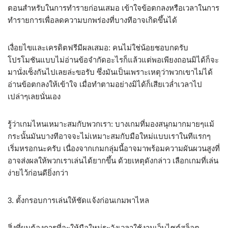
ตอนสำหรับในการทำรายก่อนเสมอ เข้าใจข้อตกลงหรือเวลาในการ
ทำรายการเพื่อลดความบกพร่องที่บางทีอาจเกิดขึ้นได้
เงื่อยไขและเครดิตฟรีมีผลเสมอ: คนไม่ใช่น้อยชอบกดรับ
โปรโมชันแบบไม่อ่านข้อจำกัดอะไรก็แล้วแต่พอเพียงถอนมิได้ก็จะ
มานั่งเซ็งกันไปเลยล่ะขอรับ ซึ่งมันเป็นเพราะเหตุว่าพวกเขาไม่ได้
อ่านข้อตกลงให้เข้าใจ เมื่อทำตามอย่างมิได้ก็เสียเวล่ำเวลาไป
เปล่าๆเลยนั่นเอง
รู้ว่าเกมไหนเหมาะสมกับพวกเรา: บางเกมที่มองสนุกมากมายๆแม้
กระนั้นมันบางทีอาจจะไม่เหมาะสมกับมือใหม่แบบเราในทีแรกๆ
เริ่มหรอกนะครับ เนื่องจากเกมกลุ่มนี้อาจมาพร้อมความผันผวนสูงที่
อาจส่งผลให้พวกเราเล่นได้ยากขึ้น ด้วยเหตุดังกล่าว เลือกเกมที่เล่น
ง่ายไว้ก่อนดียิ่งกว่า
3. ตั้งกรอบการเล่นให้ชัดแจ้งก่อนเกมพาไหล
สิ่งที่ผมต้องการที่จะให้มือใหม่ระวังเวลาใช้งานเว็บไซต์สล็อต