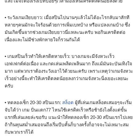
และไม่จะต้องเร่งเบทบ่อยๆเวลามองเห็นเครดิตลดน้อยลงด้วย
• ระวังเกมเงียบยาว: เมื่อสปินไปนานๆแล้วไม่ได้อะไรกลับมาสักที
หลายๆคนมักจะใจร้อนด้วยการเพิ่มเบทบ้าง หรือแปลงเกมบ้าง ซึ่ง
มันเกิดขึ้นจากช่วงเกมเงียบยาวนี่แหละนะครับ พอกินเครดิตต่อ
เนื่องและไม่มีช่วงพักหายใจก็รวนกันได้
• เกมสปินเร็วทำให้เครดิตหายเร็ว: บางเกมจะมีจังหวะเร็ว
เอฟเฟกต์ต่อเนื่อง และกดเล่นเพลิดเพลินมาก ถึงแม้มันจะบันเทิงใจ
มาก แต่พวกเราต้องระวังเอาไว้ด้วยนะครับ เพราะเหตุว่าเกมจังหวะ
เร็วอย่างนี้จะทำให้เครดิตลดน้อยลงกว่าเกมจังหวะนิ่งเยอะเลยนะ
ครับ
• ทดลองเช็ก 20-30 สปินแรก:
สล็อต
ผู้ที่เล่นเกมสล็อตเสมอๆจะเริ่ม
จับได้ว่า เกม ปั่นแตก77 ไหนใช้เครดิตเร็วหรือช้ายังไงตั้งแต่ขั้น
แรกที่เล่นเลยล่ะขอรับ แนะนำให้ทดลองเช็ก 20-30 สปินแรกไปเลย
ถ้ากินทุนสม่ำเสมอจนถึงเริ่มบีบคั้นก็บางครั้งก็อาจจะไม่เหมาะสม
กับพวกเราก็ได้