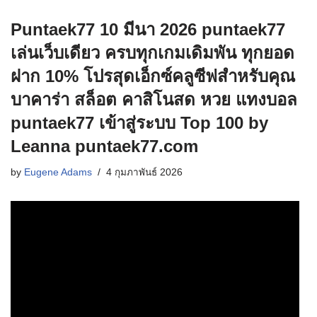
Puntaek77 10 มีนา 2026 puntaek77
เล่นเว็บเดียว ครบทุกเกมเดิมพัน ทุกยอด
ฝาก 10% โปรสุดเอ็กซ์คลูซีฟสำหรับคุณ
บาคาร่า สล็อต คาสิโนสด หวย แทงบอล
puntaek77 เข้าสู่ระบบ Top 100 by
Leanna puntaek77.com
by
Eugene Adams
4 กุมภาพันธ์ 2026