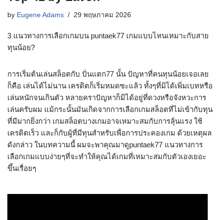
by
Eugene Adams
29 พฤษภาคม 2026
3 แนวทางการเลือกเกมบน puntaek77 เกมแบบไหนเหมาะกับสาย
ทุนน้อย?
การเริ่มต้นเล่นสล็อตกับ ปั่นแตก77 นั้น ปัญหาที่คนทุนน้อยเจอเลย
ก็คือ เล่นได้ไม่นาน เครดิตก็เริ่มหมดซะแล้ว ทั้งๆที่มิได้เพิ่มเบทหรือ
เล่นหนักจนเกินตัว หลายคราปัญหาก็มิได้อยู่ที่ดวงหรือจังหวะการ
เล่นครับผม แม้กระนั้นมันเกิดจากการเลือกเกมสล็อตที่ไม่เข้ากับทุน
ที่มีมากยิ่งกว่า เกมสล็อตบางเกมอาจเหมาะสมกับการลุ้นแรง ใช้
เครดิตเร็ว และก็กับผู้ที่มีทุนสำหรับเพื่อการประคองเกม ด้วยเหตุผล
ดังกล่าว ในบทความนี้ ผมจะพาคุณมาดูpuntaek77 แนวทางการ
เลือกเกมแบบง่ายๆที่จะทำให้คุณได้เกมที่เหมาะสมกับตัวเองเยอะ
ขึ้นเรื่อยๆ