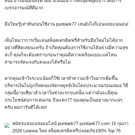
หนึ่ง อารมณ์มันจะตามมาแน่นอน การตั้งจุดหยุดเอาไว้คือการ
เบรกอารมณ์ที่ดีมาก
มือใหม่รู้เท่าทันก่อนใช้งาน puntaek77 เล่นยังไงก็เอนจอยแน่นอน!
เห็นไหมว่าการเริ่มเล่นสล็อตเครดิตฟรีสำหรับมือใหม่ไม่ได้ยาก
อย่างที่คิดเลยนะครับ ถ้าเกิดคุณต้องการใช้งานได้อย่างมีความสุข
ล่ะก็ คุณก็จะต้องทราบก่อนว่าคุณมีความพร้อมเยอะแค่ไหน
สามารถจัดแจงกับตนเองได้หรือไม่
หากคุณเข้าใจระบบน้อยก็ใช้เวลาทำความเข้าใจมากเพิ่มขึ้น
บริหารเงินไม่ถูกก็ทดลองจัดกลยุทธ์เงินโดยประมาณก่อนเสมอ วิธี
กลุ่มนี้อาจเสียเวล่ำเวลาในช่วงแรกๆแค่นั้น แต่ว่ามันจะมีคุณ
ประโยชน์ต่อการเล่นเกม ปั่นแตก77 ของคุณเป็นอย่างมากแน่ๆ
ครับ ผมการันตีได้เลย!
สมัครแทงบอลออนไลน์ puntaek77 puntaek77.com 15 กุมภา
2026 Leanna ใหม่ สล็อตเครดิตฟรีปลอดภัย100% Top 76