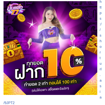
h
tt
p
s
:/
/
s
h
o
r
t
u
rl
.
a
s
i
a
/9JPT2