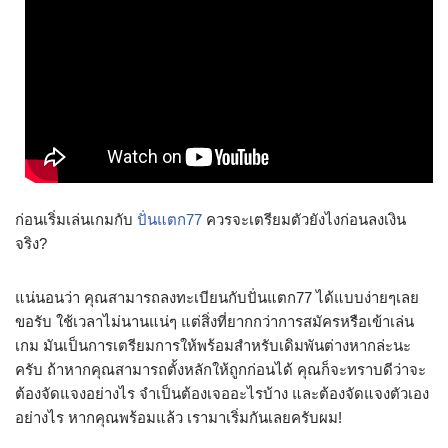
ก่อนเริ่มเล่นเกมกับ
ปั่นแตก77
ควรจะเตรียมตัวยังไงก่อนลงเงิน
จริง?
แน่นอนว่า คุณสามารถลงทะเบียนกับปั่นแตก77 ได้แบบง่ายๆเลย
ขอรับ ใช้เวลาไม่นานแน่ๆ แต่สิ่งที่ยากกว่าการสมัครหรือเข้าเล่น
เกม มันเป็นการเตรียมการให้พร้อมสำหรับเดิมพันต่างหากล่ะนะ
ครับ ถ้าหากคุณสามารถตั้งหลักให้ถูกก่อนได้ คุณก็จะทราบดีว่าจะ
ต้องจัดแจงอย่างไร จำเป็นต้องเจออะไรบ้าง และต้องจัดแจงตัวเอง
อย่างไร หากคุณพร้อมแล้ว เรามาเริ่มกันเลยครับผม!