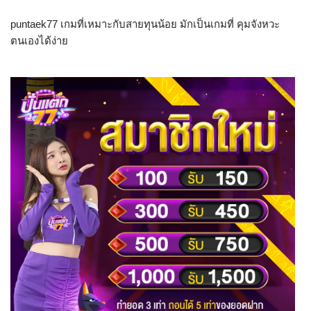
puntaek77 เกมที่เหมาะกับสายทุนน้อย มักเป็นเกมที่ คุมจังหวะ
ตนเองได้ง่าย