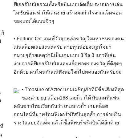
ฟีเจอร์โบนัสรวมทั้งฟรีสปินแบบจัดเต็ม ระบบการเล่น
ไม่ซับซ้อน ทำให้เล่นง่าย สร้างผลกำไรจากแจ็คพอต
ของเกมได้แบบชิวๆ
 ก็
• Fortune Ox: เกมพี่วัวสุดหล่อขวัญใจมหาชนของคน
่
เล่นสล็อตเลยล่ะนะครับ สายทุนน้อยจะถูกใจมา
กมายๆด้วยเหตุว่านี่เป็นเกมแบบ 3 รีล 3 แถวที่เล่น
ง่ายดายมีฟีเจอร์โบนัสและแจ็คพอตของขวัญที่ดีสุดๆ
อีกด้วย คนไหนกันแน่พึงพอใจก็ไปทดลองกันครับผม
• Treasure of Aztec: เกมเผชิญภัยที่มีชื่อเสียงที่สุด
น
ของค่าย pg สล็อต168 เลยก็ว่าได้ กับเกมที่แฟน
น
คลับชาวไทยเรียกกันว่า เกมสาวถ้ำ เกมสล็อต
ออนไลน์ที่มาพร้อมฟีเจอร์ฟรีสปินสุดล้ำ การจ่ายเงิน
รางวัลแบบจัดเต็ม แล้วก็ซื้อฟีพบร์ฟรีสปินได้อีกด้วย
ี่
น