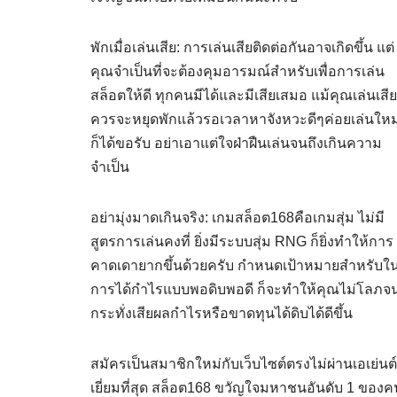
พักเมื่อเล่นเสีย: การเล่นเสียติดต่อกันอาจเกิดขึ้น แต่
คุณจำเป็นที่จะต้องคุมอารมณ์สำหรับเพื่อการเล่น
สล็อตให้ดี ทุกคนมีได้และมีเสียเสมอ แม้คุณเล่นเสีย
ควรจะหยุดพักแล้วรอเวลาหาจังหวะดีๆค่อยเล่นใหม
ก็ได้ขอรับ อย่าเอาแต่ใจฝ่าฝืนเล่นจนถึงเกินความ
จำเป็น
อย่ามุ่งมาดเกินจริง: เกมสล็อต168คือเกมสุ่ม ไม่มี
สูตรการเล่นคงที่ ยิ่งมีระบบสุ่ม RNG ก็ยิ่งทำให้การ
คาดเดายากขึ้นด้วยครับ กำหนดเป้าหมายสำหรับใ
การได้กำไรแบบพอดิบพอดี ก็จะทำให้คุณไม่โลภจ
กระทั่งเสียผลกำไรหรือขาดทุนได้ดิบได้ดีขึ้น
สมัครเป็นสมาชิกใหม่กับเว็บไซต์ตรงไม่ผ่านเอเย่นต์ท
เยี่ยมที่สุด สล็อต168 ขวัญใจมหาชนอันดับ 1 ของค