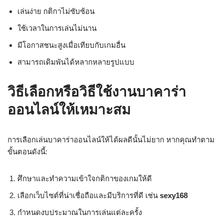
เล่นง่าย กติกาไม่ซับซ้อน
ใช้เวลาในการเล่นไม่นาน
มีโอกาสชนะสูงเมื่อเทียบกับเกมอื่น
สามารถเดิมพันได้หลากหลายรูปแบบ
วิธีเลือกหรือวิธีใช้งานบาคาร่า
ออนไลน์ให้เหมาะสม
การเลือกเล่นบาคาร่าออนไลน์ให้ได้ผลดีนั้นไม่ยาก หากคุณทำตาม
ขั้นตอนดังนี้:
ศึกษาและทำความเข้าใจกติกาของเกมให้ดี
เลือกเว็บไซต์ที่น่าเชื่อถือและมีบริการที่ดี เช่น
sexy168
กำหนดงบประมาณในการเล่นแต่ละครั้ง