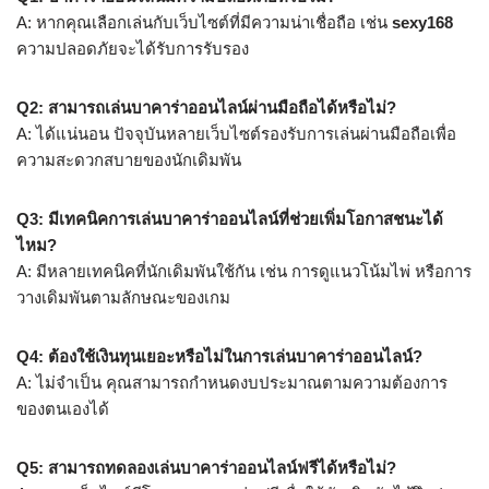
A: หากคุณเลือกเล่นกับเว็บไซต์ที่มีความน่าเชื่อถือ เช่น
sexy168
ความปลอดภัยจะได้รับการรับรอง
Q2: สามารถเล่นบาคาร่าออนไลน์ผ่านมือถือได้หรือไม่?
A: ได้แน่นอน ปัจจุบันหลายเว็บไซต์รองรับการเล่นผ่านมือถือเพื่อ
ความสะดวกสบายของนักเดิมพัน
Q3: มีเทคนิคการเล่นบาคาร่าออนไลน์ที่ช่วยเพิ่มโอกาสชนะได้
ไหม?
A: มีหลายเทคนิคที่นักเดิมพันใช้กัน เช่น การดูแนวโน้มไพ่ หรือการ
วางเดิมพันตามลักษณะของเกม
Q4: ต้องใช้เงินทุนเยอะหรือไม่ในการเล่นบาคาร่าออนไลน์?
A: ไม่จำเป็น คุณสามารถกำหนดงบประมาณตามความต้องการ
ของตนเองได้
Q5: สามารถทดลองเล่นบาคาร่าออนไลน์ฟรีได้หรือไม่?