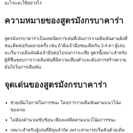
อะไรและใช้อย่างไร
ความหมายของสูตรมังกรบาคาร่า
สูตรมังกรบาคาร่าเป็นเทคนิคการเล่นที่เน้นการวางเดิมพันตามฝั่งที่
ชนะติดต่อกันหลายครั้ง เช่น ถ้าฝั่งเจ้ามือชนะติดกัน 3-4 ตา ผู้เล่น
จะเริ่มวางเดิมพันฝั่งเจ้ามือต่อไปจนกว่าจะเสีย สูตรนี้เหมาะสำหรับ
ผู้ที่ชื่นชอบการวางเดิมพันที่มีความเสี่ยงต่ำและต้องการสร้างความ
มั่นใจในการเดิมพัน
จุดเด่นของสูตรมังกรบาคาร่า
ช่วยเพิ่มโอกาสในการชนะ โดยการวางเดิมพันตามแนวโน้ม
ของเกม
ไม่ต้องคำนวณซับซ้อน เพียงแค่ติดตามแนวโน้มการชนะ
เหมาะสำหรับผู้เล่นที่มีทุนจำกัด เพราะสามารถเริ่มต้นด้วยเดิม