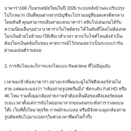
บาคาร่า168 เว็บตรงสมัยใหม่ในปี 2026 ระบบหลังบ้านจะปรับปรุง
ไปไกลมาก เงินที่คุณฝากฝากบัญชีจะไปรวมอยู่ที่ยอดเครดิตกลาง
โดยทันที คุณสามารถเดินสายแทงบาคาร่า สลับไปเล่นเกมได้รับ
ความนิยมอื่นๆอย่าง บาคาร่าเว็บไซต์ตรง ได้ในทันทีโดยไม่ต้องกด
โยกเงินย้ายไปย้ายมาให้เสียเวล่ำเวลา หากเว็บไซต์ไหนยังจำเป็น
ต้องโยกเงินคลังเก็บของ คาดการณ์ไว้ก่อนเลยว่าเป็นระบบเก่ารัน
ผ่านเอเย่นต์รายย่อย
2. การสับไพ่และก็การแจกไพ่แบบ Real-time ที่ไม่มีมุมอับ
เวลาผมเข้าห้องบาคาร่า อย่างแรกที่ผมจะดูไม่ใช่ดีลเลอร์สวยไม่
สวย แต่ผมจะมองว่า “กล้องถ่ายรูปสตรีมมิ่ง” ชัดระดับ Full HD หรือ
4K ไหม รวมทั้งมุมกล้องถ่ายภาพจำต้องเห็นมือของดีลเลอร์ตลอด
ระยะเวลาตั้งแต่การจับไพ่ออกมาจากขอนจนกระทั่งการวางลงบน
โต๊ะ เว็บที่ตั้งใจมาทุจริต ภาพมักจะเบลอ หรือมีจังหวะมุมกล้องถ่าย
รูปตัดสลับไปมาแปลกๆในช่วงเวลาที่ผลไพ่ก้ำกึ่ง