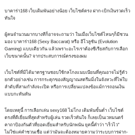
บาคาร่า168 เว็บเดิมพันอย่างน้อย เว็บไซต์ตรง ฝาก-เบิกเงินรวดเร็ว
ทันใจ
ผู้คนจำนวนมากบางทีก็อาจจะถามว่า ในเมื่อเว็บไซต์ไหนๆก็มีชวน
มอง บาคาร่า168 (Sexy Baccarat) หรือ อีโวลูชัน (Evolution
Gaming) แบบเดียวกัน แล้วเพราะอะไรเราต้องซีเรียสกับการเลือก
เว็บขนาดนั้น? จากประสบการณ์ตรงของผม
เว็บไซต์ที่มิได้มาตรฐานชอบใช้กลโกงแนบเนียนที่คุณอาจไม่รู้ตัว
ยกตัวอย่างเช่น การกระตุกของสัญญาณสตรีมมิ่งในจังหวะที่ไพ่ใบ
ลำดับที่สามกำลังจะเปิด หรือการเปลี่ยนแปลงข้อแม้การถอนเงิน
แบบกะทันหัน
โดยเหตุนี้ การเลือกเล่น sexy168 ไม่โกง เดิมพันขั้นต่ำ เว็บไซต์
ตรงที่ดีเยี่ยมที่สุดสำหรับผู้เล่น รวดเร็วทันใจ ก็เลยเป็นเวทมนตร์
คาถาป้องกันตัวที่ยอดเยี่ยมสำหรับนักพนัน ยุคนี้คำว่า “เร็วไว”
ไม่ใช่แค่คำชวนเชื่อ แต่ว่ามันจะต้องหมายความว่าระบบการฝาก-