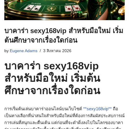
บาคาร่า sexy168vip สำหรับมือใหม่ เริ่ม
ต้นศึกษาจากเรื่องใดก่อน
by
Eugene Adams
3 สิงหาคม 2026
บาคาร่า sexy168vip
สำหรับมือใหม่ เริ่มต้น
ศึกษาจากเรื่องใดก่อน
การเริ่มต้นเล่นบาคาร่าออนไลน์บนเว็บไซต์
**sexy168vip**
ถือ
เป็นทางเลือกที่น่าสนใจสำหรับมือใหม่ที่ต้องการสัมผัสประสบการณ์
การเล่นที่สนุกและตื่นเต้น แต่ก่อนที่จะดำดิ่งลงไปในโลกของบาคา