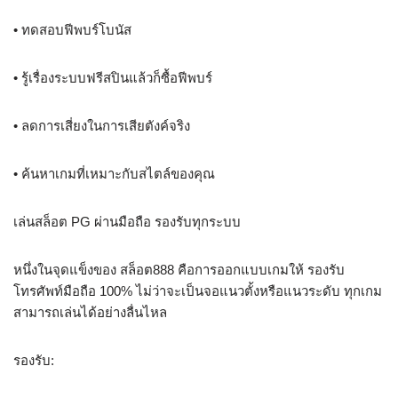
• ทดสอบฟีพบร์โบนัส
• รู้เรื่องระบบฟรีสปินแล้วก็ซื้อฟีพบร์
• ลดการเสี่ยงในการเสียตังค์จริง
• ค้นหาเกมที่เหมาะกับสไตล์ของคุณ
เล่นสล็อต PG ผ่านมือถือ รองรับทุกระบบ
หนึ่งในจุดแข็งของ สล็อต888 คือการออกแบบเกมให้ รองรับ
โทรศัพท์มือถือ 100% ไม่ว่าจะเป็นจอแนวตั้งหรือแนวระดับ ทุกเกม
สามารถเล่นได้อย่างลื่นไหล
รองรับ: