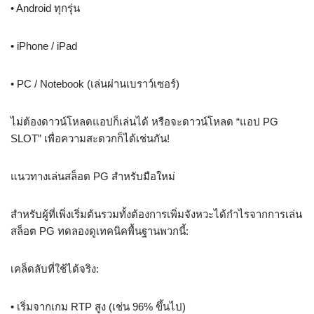
• Android ทุกรุ่น
• iPhone / iPad
• PC / Notebook (เล่นผ่านเบราว์เซอร์)
ไม่ต้องดาวน์โหลดแอปก็เล่นได้ หรือจะดาวน์โหลด “แอป PG
SLOT” เพื่อความสะดวกก็ได้เช่นกัน!
แนวทางเล่นสล็อต PG สำหรับมือใหม่
สำหรับผู้ที่เพิ่งเริ่มต้นรวมทั้งต้องการเพิ่มจังหวะได้กำไรจากการเล่น
สล็อต PG ทดลองดูเทคนิคพื้นฐานพวกนี้:
เคล็ดลับที่ใช้ได้จริง:
• เริ่มจากเกม RTP สูง (เช่น 96% ขึ้นไป)