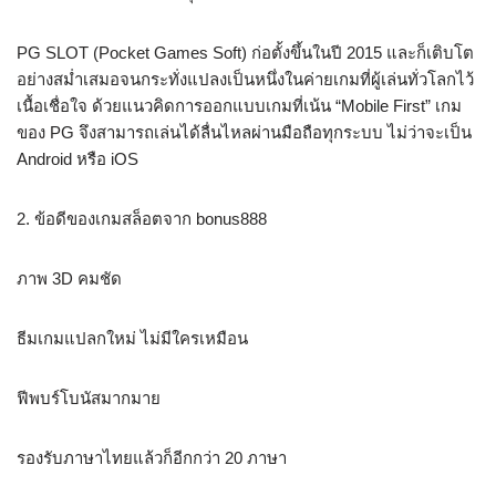
PG SLOT (Pocket Games Soft) ก่อตั้งขึ้นในปี 2015 และก็เติบโต
อย่างสม่ำเสมอจนกระทั่งแปลงเป็นหนึ่งในค่ายเกมที่ผู้เล่นทั่วโลกไว้
เนื้อเชื่อใจ ด้วยแนวคิดการออกแบบเกมที่เน้น “Mobile First” เกม
ของ PG จึงสามารถเล่นได้ลื่นไหลผ่านมือถือทุกระบบ ไม่ว่าจะเป็น
Android หรือ iOS
2. ข้อดีของเกมสล็อตจาก bonus888
ภาพ 3D คมชัด
ธีมเกมแปลกใหม่ ไม่มีใครเหมือน
ฟีพบร์โบนัสมากมาย
รองรับภาษาไทยแล้วก็อีกกว่า 20 ภาษา