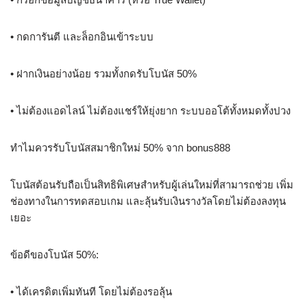
• กดการันตี และล็อกอินเข้าระบบ
• ฝากเงินอย่างน้อย รวมทั้งกดรับโบนัส 50%
• ไม่ต้องแอดไลน์ ไม่ต้องแชร์ให้ยุ่งยาก ระบบออโต้ทั้งหมดทั้งปวง
ทำไมควรรับโบนัสสมาชิกใหม่ 50% จาก bonus888
โบนัสต้อนรับถือเป็นสิทธิพิเศษสำหรับผู้เล่นใหม่ที่สามารถช่วย เพิ่ม
ช่องทางในการทดสอบเกม และลุ้นรับเงินรางวัลโดยไม่ต้องลงทุน
เยอะ
ข้อดีของโบนัส 50%:
• ได้เครดิตเพิ่มทันที โดยไม่ต้องรอลุ้น