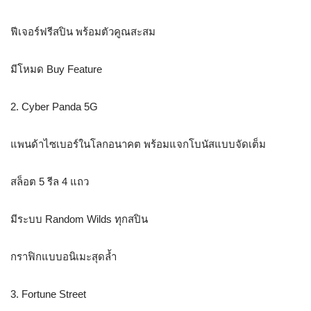
ฟีเจอร์ฟรีสปิน พร้อมตัวคูณสะสม
มีโหมด Buy Feature
2. Cyber Panda 5G
แพนด้าไซเบอร์ในโลกอนาคต พร้อมแจกโบนัสแบบจัดเต็ม
สล็อต 5 รีล 4 แถว
มีระบบ Random Wilds ทุกสปิน
กราฟิกแบบอนิเมะสุดล้ำ
3. Fortune Street