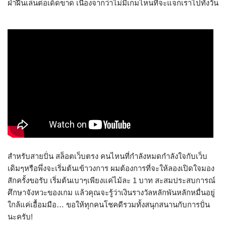
ฝ่าฝืนเล่นต่อเด็ดขาด เนื่องจากว่าไม่มีเกมไหนที่จะแจกเราไปทั้งวัน
สำหรับสายปั่น สล็อตเว็บตรง คนไหนที่กำลังหมดกำลังใจกับเว็บ
เดิมๆหรือพึ่งจะเริ่มต้นเข้าวงการ ผมต้องการที่จะให้ลองเปิดใจมอง
สักครั้งขอรับ เริ่มต้นเบาๆเพียงแค่ไม้ละ 1 บาท สะสมประสบการณ์
ศึกษาจังหวะของเกม แล้วคุณจะรู้ว่าเงินรางวัลหลักพันหลักหมื่นอยู่
ใกล้แค่เอื้อมมือ… ขอให้ทุกคนโชคดีรวมทั้งสนุกสนานกับการปั่น
นะครับ!