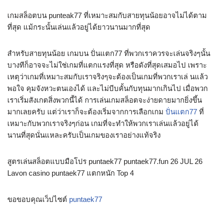
เกมสล็อตบน punteak77 ที่เหมาะสมกับสายทุนน้อยอาจไม่ได้ตาม
ที่สุด แม้กระนั้นเล่นแล้วอยู่ได้ยาวนานมากที่สุด
สำหรับสายทุนน้อย เกมบน ปั่นแตก77 ที่พวกเราควรจะเล่นจริงๆนั้น
บางทีก็อาจจะไม่ใช่เกมที่แตกแรงที่สุด หรือดังที่สุดเสมอไป เพราะ
เหตุว่าเกมที่เหมาะสมกับเราจริงๆจะต้องเป็นเกมที่พวกเราเล่ นแล้ว
พอใจ คุมจังหวะตนเองได้ และไม่บีบคั้นกับทุนมากเกินไป เมื่อพวก
เราเริ่มสังเกตสิ่งพวกนี้ได้ การเล่นเกมสล็อตจะง่ายดายมากยิ่งขึ้น
มากเลยครับ แต่ว่าเราก็จะต้องเริ่มจากการเลือกเกม
ปั่นแตก77
ที่
เหมาะกับพวกเราจริงๆก่อน เกมที่จะทำให้พวกเราเล่นแล้วอยู่ได้
นานที่สุดนั่นแหละครับเป็นเกมของเราอย่างแท้จริง
สูตรเล่นสล็อตแบบมือโปร puntaek77 puntaek77.fun 26 JUL 26
Lavon casino puntaek77 แตกหนัก Top 4
ขอขอบคุณเว็ปไซต์
puntaek77