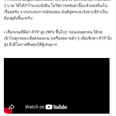
1 บาท ให้ได้กำไรแบบยั่งยืน ไม่ใช่การหลับตาจิ้มแล้วกดสปินไป
เรื่อยครับ จากประสบการณ์ของผม มันมีสูตรและจังหวะที่จำเป็น
ต้องดูดังนี้นะครับ:
• เลือกเกมที่มีค่า RTP สูง (96% ขึ้นไป): ก่อนเล่นทุกหน ให้กด
เข้าไปดูกรยละเอียดของเกม (เครื่องหมายตัว i) เพื่อเช็กค่า RTP ยิ่ง
สูง ยิ่งมีโอกาสคืนทุนให้ผู้เล่นมาก