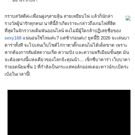
กราบสวัสดีค่ะเพื่อนฝูงๆสายลุ้น สายเหยียบไพ่ แล้วก็นักล่า
รางวัลผู้น่ารักทุกคน! นาทีนี้ถ้าเกิดเราจะกล่าวถึงเกมไพ่ที่ฮิต
ที่สุดในจักรวาลเดิมพันออนไลน์ คงไม่มีผู้ใดกล้าปฏิเสธชื่อของ
sexy168
แน่นอนใช่ไหมค่ะ? แต่ช้าก่อนค่ะ! ยุคนี้ปี 2026 จะเล่นบา
คาร่าทั้งที จะไปเล่นเว็บไซต์ไก่กาตาตั๊กแตนไม่ได้เด็ดขาด เพราะ
หากต้องการสัมผัสความเริ่ด ความปัง และความพรีเมียมขั้นสุด มัน
จะต้องตรงนี้แห่งเดียวของโลกจ้ะคุณน้า… เซ็กซี่บาคาร่า เว็บบาคา
ร่ายอดนิยมชั้น 1 ที่กำลังเป็นกระแสทอล์กออฟเดอะทาวน์ระเบิดระ
เบ้อในเวลานี้!