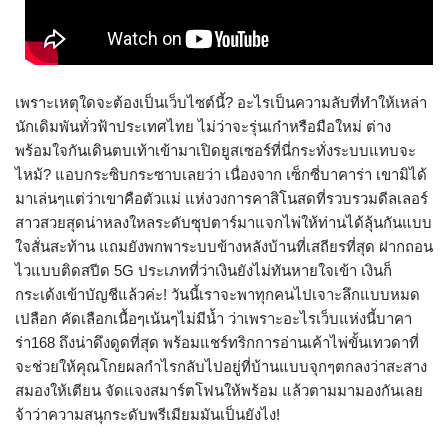
เพราะเหตุใดจะต้องเป็นเว็บไซต์นี้? อะไรเป็นความลับที่ทำให้เหล่า
นักเดิมพันทั่วฟ้าประเทศไทย ไม่ว่าจะรุ่นเก๋าหรือมือใหม่ ต่าง
พร้อมใจกันเดินตบเท้าเข้ามาเปิดยูสเซอร์ที่นี่กระทั่งระบบแทบจะ
ไหม้? แอบกระซิบกระซาบเลยว่า เนื่องจาก เซ็กซี่บาคาร่า เขามิได้
มาเล่นๆแต่ว่าเขาคือตัวแม่ แห่งวงการคาสิโนสดที่รวบรวมดีลเลอร์
สาวสวยสุดน่าหลงใหลระดับซุปตาร์มาแจกไพ่ให้ท่านได้ลุ้นกันแบบ
ใจสั่นสะท้าน แถมยังพกพาระบบข้างหลังบ้านที่เสถียรที่สุด ฝากถอน
ไวแบบติดสปีด 5G ประเภทที่ว่าเงินยังไม่ทันหายใจเข้า เงินก็
กระเด้งเข้าบัญชีแล้วค่ะ! วันนี้เราจะพาทุกคนไปเจาะลึกแบบหมด
เปลือก คัดเลือกเนื้อๆเน้นๆไม่มีน้ำ ว่าเพราะอะไรเว็บแห่งนี้บาคา
ร่า168 ถึงน่าดึงดูดที่สุด พร้อมแชร์ทริกการอ่านเค้าไพ่ขั้นเทวดาที่
จะช่วยให้คุณโกยผลกำไรกลับไปอยู่ที่บ้านแบบจุกๆตกลงว่าสะสาง
สมองให้เตียน จัดแจงสมาร์ตโฟนให้พร้อม แล้วตามมามองกันเลย
จ้าว่าความสนุกระดับพรีเมียมมันเป็นยังไง!