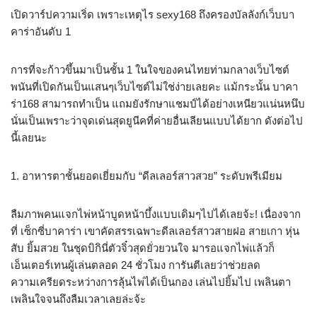
เปิดวาร์ปความเริ่ด เพราะเหตุไร sexy168 ถึงครองบัลลังก์เว็บบา
คาร่าอันดับ 1
การที่จะก้าวขึ้นมาเป็นชั้น 1 ในใจของคนไทยท่ามกลางเว็บไซต์
พนันที่เปิดกันเป็นแสนๆเว็บไซต์ไม่ใช่ง่ายเลยคะ แม้กระนั้น บาคา
ร่า168 สามารถทำเป็น แถมยังรักษาแชมป์ได้อย่างเหนียวแน่นหนึบ
นั่นเป็นเพราะว่าจุดเด่นสุดยูนีคที่ค่ายอื่นเลียนแบบได้ยาก ดังต่อไป
นี้เลยนะ
1. อาหารตาชั้นยอดเยี่ยมกับ “ดีลเลอร์สาวสวย” ระดับพรีเมียม
ลืมภาพคนแจกไพ่หน้าบูดหน้าบึ้งแบบเดิมๆไปได้เลยจ้ะ! เนื่องจาก
ที่ เซ็กซี่บาคาร่า เขาคัดสรรเฉพาะดีลเลอร์สาวสายฝอ สายเกา หุ่น
สับ ยิ้มสวย ในชุดบิกินี่ตัวจิ๋วสุดยั่วยวนใจ มารอแจกไพ่แล้วก็
เอ็นเตอร์เทนผู้เล่นตลอด 24 ชั่วโมง การันตีเลยว่าช่วยลด
ความเครียดระหว่างการลุ้นไพ่ได้เป็นกอง เล่นไปยิ้มไป เพลินตา
เพลินใจจนถึงลืมเวลาเลยล่ะจ้ะ