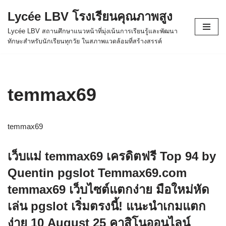
Lycée LBV โรงเรียนคุณภาพสูง
Skip
Lycée LBV สถานศึกษาแนวหน้าที่มุ่งเน้นการเรียนรู้และพัฒนา
to
ทักษะสำหรับนักเรียนทุกวัย ในสภาพแวดล้อมที่สร้างสรรค์
content
temmax69
temmax69
เว็บแม่ temmax69 เครดิตฟรี Top 94 by
Quentin pgslot Temmax69.com
temmax69 เว็บไซต์แตกง่าย มือใหม่หัด
เล่น pgslot เริ่มตรงนี้! แนะนำเกมแตก
ง่าย 10 August 25 คาสิโนออนไลน์