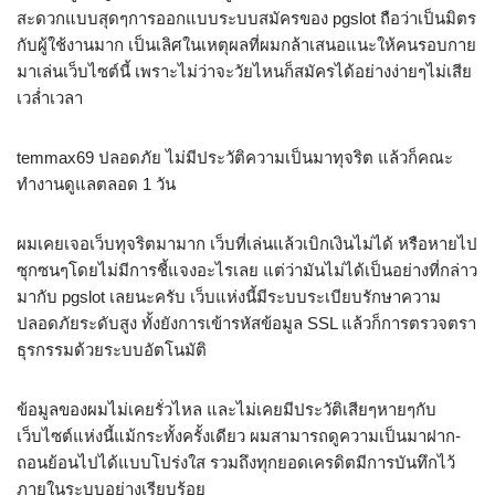
สะดวกแบบสุดๆการออกแบบระบบสมัครของ pgslot ถือว่าเป็นมิตร
กับผู้ใช้งานมาก เป็นเลิศในเหตุผลที่ผมกล้าเสนอแนะให้คนรอบกาย
มาเล่นเว็บไซต์นี้ เพราะไม่ว่าจะวัยไหนก็สมัครได้อย่างง่ายๆไม่เสีย
เวล่ำเวลา
temmax69 ปลอดภัย ไม่มีประวัติความเป็นมาทุจริต แล้วก็คณะ
ทำงานดูแลตลอด 1 วัน
ผมเคยเจอเว็บทุจริตมามาก เว็บที่เล่นแล้วเบิกเงินไม่ได้ หรือหายไป
ซุกซนๆโดยไม่มีการชี้แจงอะไรเลย แต่ว่ามันไม่ได้เป็นอย่างที่กล่าว
มากับ pgslot เลยนะครับ เว็บแห่งนี้มีระบบระเบียบรักษาความ
ปลอดภัยระดับสูง ทั้งยังการเข้ารหัสข้อมูล SSL แล้วก็การตรวจตรา
ธุรกรรมด้วยระบบอัตโนมัติ
ข้อมูลของผมไม่เคยรั่วไหล และไม่เคยมีประวัติเสียๆหายๆกับ
เว็บไซต์แห่งนี้แม้กระทั้งครั้งเดียว ผมสามารถดูความเป็นมาฝาก-
ถอนย้อนไปได้แบบโปร่งใส รวมถึงทุกยอดเครดิตมีการบันทึกไว้
ภายในระบบอย่างเรียบร้อย