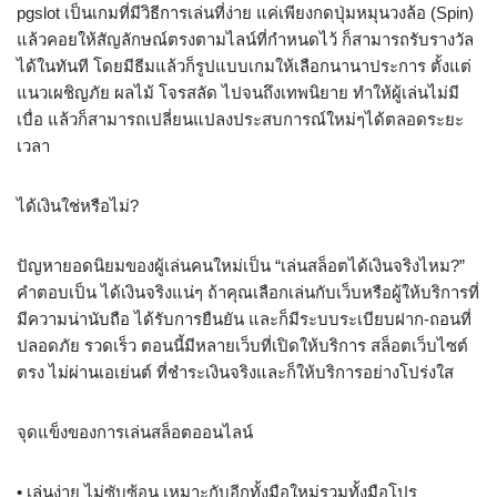
pgslot เป็นเกมที่มีวิธีการเล่นที่ง่าย แค่เพียงกดปุ่มหมุนวงล้อ (Spin)
แล้วคอยให้สัญลักษณ์ตรงตามไลน์ที่กำหนดไว้ ก็สามารถรับรางวัล
ได้ในทันที โดยมีธีมแล้วก็รูปแบบเกมให้เลือกนานาประการ ตั้งแต่
แนวเผชิญภัย ผลไม้ โจรสลัด ไปจนถึงเทพนิยาย ทำให้ผู้เล่นไม่มี
เบื่อ แล้วก็สามารถเปลี่ยนแปลงประสบการณ์ใหม่ๆได้ตลอดระยะ
เวลา
ได้เงินใช่หรือไม่?
ปัญหายอดนิยมของผู้เล่นคนใหม่เป็น “เล่นสล็อตได้เงินจริงไหม?”
คำตอบเป็น ได้เงินจริงแน่ๆ ถ้าคุณเลือกเล่นกับเว็บหรือผู้ให้บริการที่
มีความน่านับถือ ได้รับการยืนยัน และก็มีระบบระเบียบฝาก-ถอนที่
ปลอดภัย รวดเร็ว ตอนนี้มีหลายเว็บที่เปิดให้บริการ สล็อตเว็บไซต์
ตรง ไม่ผ่านเอเย่นต์ ที่ชำระเงินจริงและก็ให้บริการอย่างโปร่งใส
จุดแข็งของการเล่นสล็อตออนไลน์
• เล่นง่าย ไม่ซับซ้อน เหมาะกับอีกทั้งมือใหม่รวมทั้งมือโปร