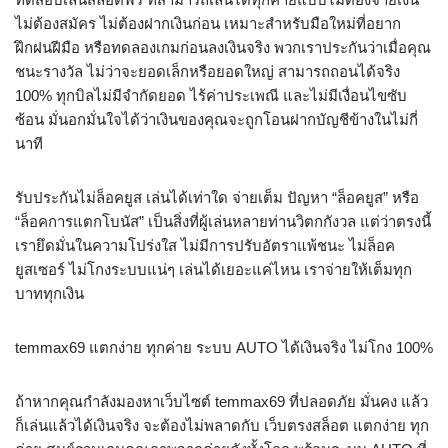
ไม่ต้องสมัคร ไม่ต้องฝากเงินก่อน เหมาะสำหรับมือใหม่ที่อยาก
ฝึกฝนฝีมือ หรือทดลองเกมก่อนลงเงินจริง พวกเราประกันว่าเมื่อคุณ
ชนะรางวัล ไม่ว่าจะยอดเล็กหรือยอดใหญ่ สามารถถอนได้จริง
100% ทุกบิลไม่มีจำกัดยอด ไร้ค่าประเพณี และไม่มีเงื่อนไขซับ
ซ้อน มั่นอกมั่นใจได้ว่าเงินของคุณจะถูกโอนฝากบัญชีข้างในไม่กี่
นาที
รับประกันไม่ล็อคยูส เล่นได้เท่าใด จ่ายเต็ม ปัญหา “ล็อคยูส” หรือ
“ล็อคการแตกโบนัส” เป็นสิ่งที่ผู้เล่นหลายท่านวิตกกังวล แต่ว่าตรงนี้
เรายึดมั่นในความโปร่งใส ไม่มีการปรับอัตราแพ้ชนะ ไม่ล็อค
ยูสเซอร์ ไม่โกงระบบแน่ๆ เล่นได้เยอะแค่ไหน เราจ่ายให้เต็มทุก
บาททุกเงิน
temmax69 แตกง่าย ทุกค่าย ระบบ AUTO ได้เงินจริง ไม่โกง 100%
ถ้าหากคุณกำลังมองหาเว็บไซต์ temmax69 ที่ปลอดภัย มั่นคง แล้ว
ก็เล่นแล้วได้เงินจริง จะต้องไม่พลาดกับ เว็บตรงสล็อต แตกง่าย ทุก