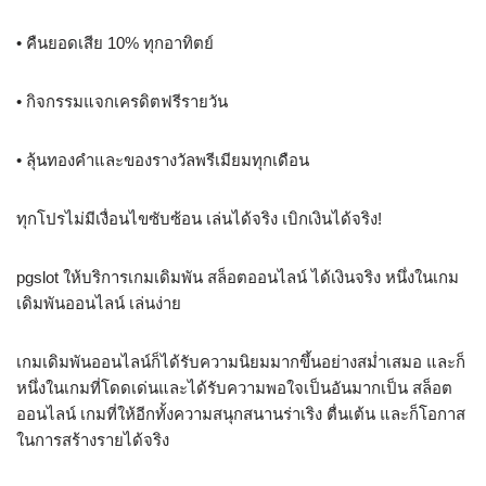
• คืนยอดเสีย 10% ทุกอาทิตย์
• กิจกรรมแจกเครดิตฟรีรายวัน
• ลุ้นทองคำและของรางวัลพรีเมียมทุกเดือน
ทุกโปรไม่มีเงื่อนไขซับซ้อน เล่นได้จริง เบิกเงินได้จริง!
pgslot ให้บริการเกมเดิมพัน สล็อตออนไลน์ ได้เงินจริง หนึ่งในเกม
เดิมพันออนไลน์ เล่นง่าย
เกมเดิมพันออนไลน์ก็ได้รับความนิยมมากขึ้นอย่างสม่ำเสมอ และก็
หนึ่งในเกมที่โดดเด่นและได้รับความพอใจเป็นอันมากเป็น สล็อต
ออนไลน์ เกมที่ให้อีกทั้งความสนุกสนานร่าเริง ตื่นเต้น และก็โอกาส
ในการสร้างรายได้จริง