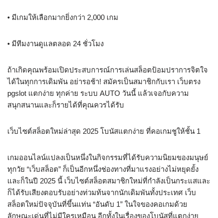
• มีเกมให้เลือกมากยิ่งกว่า 2,000 เกม
• มีทีมงานดูแลตลอด 24 ชั่วโมง
ถ้าเกิดคุณพร้อมเปิดประสบการณ์การเล่นสล็อตป้อมปราการจิตใจ
ได้ในทุกการเดิมพัน อย่ารอช้า! สมัครเป็นสมาชิกกับเรา เว็บตรง
pgslot แตกง่าย ทุกค่าย ระบบ AUTO วันนี้ แล้วเจอกับความ
สนุกสนานและก็รายได้ที่คุณควรได้รับ
เว็บไซต์สล็อตใหม่ล่าสุด 2025 โบนัสแตกง่าย ที่คอเกมชูให้ชั้น 1
เกมออนไลน์แปลงเป็นหนึ่งในกิจกรรมที่ได้รับความนิยมของมนุษย์
ทุกวัย “เว็บสล็อต” ก็เป็นอีกหนึ่งช่องทางที่มาแรงอย่างไม่หยุดยั้ง
และก็ในปี 2025 นี้ เว็บไซต์สล็อตสมาชิกใหม่ที่กำลังเป็นกระแสและ
ก็ได้รับเสียงตอบรับอย่างท่วมท้นจากนักเดิมพันทั้งประเทศ เว็บ
สล็อตใหม่ปัจจุบันที่ขึ้นแท่น “อันดับ 1” ในใจของคอเกมด้วย
ลักษณะเด่นที่ไม่มีใครเหมือน อีกทั้งในเรื่องของโบนัสที่แตกง่าย