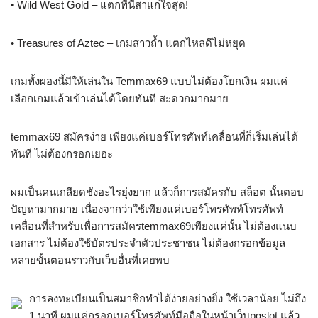
• Wild West Gold – แตกทีนี่สาแก่ใจสุด!
• Treasures of Aztec – เกมสาวถ้ำ แตกไหลดีไม่หยุด
เกมทั้งผองนี้มีให้เล่นใน Temmax69 แบบไม่ต้องโยกเงิน ผมแค่
เลือกเกมแล้วเข้าเล่นได้โดยทันที สะดวกมากมาย
temmax69 สมัครง่าย เพียงแค่เบอร์โทรศัพท์เคลื่อนที่ก็เริ่มเล่นได้
ทันที ไม่ต้องกรอกเยอะ
ผมเป็นคนเกลียดชังอะไรยุ่งยาก แล้วก็การสมัครกับ สล็อต นั้นตอบ
ปัญหามากมาย เนื่องจากว่าใช้เพียงแค่เบอร์โทรศัพท์โทรศัพท์
เคลื่อนที่สำหรับเพื่อการสมัครtemmax69เพียงแค่นั้น ไม่ต้องแนบ
เอกสาร ไม่ต้องใช้บัตรประจำตัวประชาชน ไม่ต้องกรอกข้อมูล
หลายขั้นตอนราวกับเว็บอื่นที่เคยพบ
การลงทะเบียนเป็นสมาชิกทำได้ง่ายอย่างยิ่ง ใช้เวลาน้อย ไม่ถึง
1 นาที ผมแค่กรอกเบอร์โทรศัพท์มือถือในหน้าเว็บpgslot แล้ว