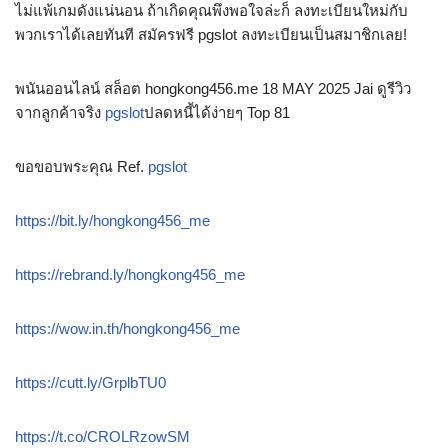
ไม่แพ้เกมดังแน่นอน ถ้าเกิดคุณพึงพอใจล่ะก็ ลงทะเบียนใหม่กับ
พวกเราได้เลยทันที สมัครฟรี pgslot ลงทะเบียนเป็นสมาชิกเลย!
พนันออนไลน์ สล็อต hongkong456.me 18 MAY 2025 Jai ดูรีวิว
จากลูกค้าจริง
pgslot
ปลดหนี้ได้ง่ายๆ Top 81
ขอขอบพระคุณ Ref.
pgslot
https://bit.ly/hongkong456_me
https://rebrand.ly/hongkong456_me
https://wow.in.th/hongkong456_me
https://cutt.ly/GrplbTU0
https://t.co/CROLRzowSM