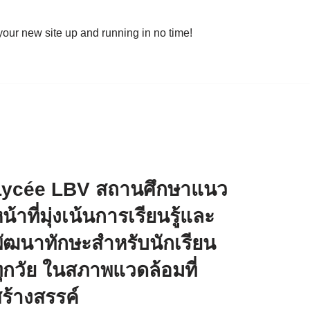
your new site up and running in no time!
Lycée LBV สถานศึกษาแนว
น้าที่มุ่งเน้นการเรียนรู้และ
ัฒนาทักษะสำหรับนักเรียน
ุกวัย ในสภาพแวดล้อมที่
ร้างสรรค์