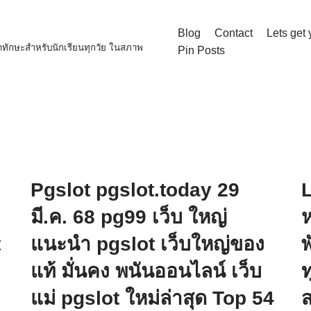
Blog
Contact
Lets get 
าทักษะสำหรับนักเรียนทุกวัย ในสภาพ
Pin Posts
Pgslot pgslot.today 29
มี.ค. 68 pg99 เว็บ ใหญ่
ห
t
แนะนำ pgslot เว็บใหญ่ของ
พ
แท้ มั่นคง พนันออนไลน์ เว็บ
ท
แม่ pgslot ใหม่ล่าสุด Top 54
ส