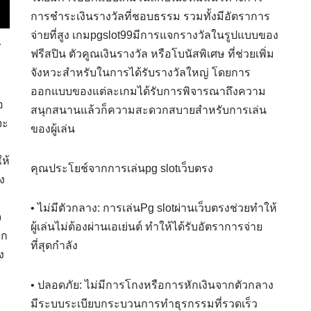
การชำระเงินรางวัลที่ชอบธรรม รวมทั้งมีอัตราการ
จ่ายที่สูง เกมpgslot99มีการแจกรางวัลในรูปแบบของ
่
ฟรีสปิน ตัวคูณเงินรางวัล หรือโบนัสพิเศษ ที่ช่วยเพิ่ม
จังหวะสำหรับในการได้รับรางวัลใหญ่ โดยการ
ออกแบบของแต่ละเกมได้รับการพิจารณาถึงความ
อ
สนุกสนานแล้วก็ความสะดวกสบายสำหรับการเล่น
จะ
ของผู้เล่น
ให้
คุณประโยช์จากการเล่นpg slotเว็บตรง
ยง
• ไม่มีตัวกลาง: การเล่นPg slotผ่านเว็บตรงช่วยทำให้
จ
ผู้เล่นไม่ต้องผ่านเอเย่นต์ ทำให้ได้รับอัตราการจ่าย
าก
ที่สุดกำลัง
ง
• ปลอดภัย: ไม่มีการโกงหรือการหักเงินจากตัวกลาง
มีระบบระเบียบกระบวนการทำธุรกรรมที่รวดเร็ว