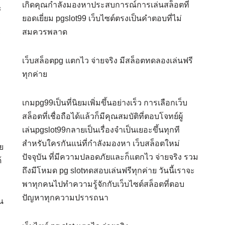
เกิดคุณกำลังมองหาประสบการณ์การเล่นสล็อตที่
ะ
ยอดเยี่ยม pgslot99 เว็บไซต์ตรงเป็นคำตอบที่ไม่
สมควรพลาด
ร
เว็บสล็อตpg แตกไว จ่ายจริง มีสล็อตทดลองเล่นฟรี
ทุกค่าย
เกมpg99เป็นที่นิยมเพิ่มขึ้นอย่างเร็ว การเลือกเว็บ
สล็อตที่เชื่อถือได้แล้วก็มีคุณสมบัติที่ตอบโจทย์ผู้
เล่นpgslot99กลายเป็นเรื่องจำเป็นเยอะขึ้นทุกที
สำหรับใครกันแน่ที่กำลังมองหา เว็บสล็อตใหม่
ย
ปัจจุบัน ที่มีความปลอดภัยและก็แตกไว จ่ายจริง รวม
้
ถึงมีโหมด pg slotทดสอบเล่นฟรีทุกค่าย วันนี้เราจะ
พาทุกคนไปทำความรู้จักกับเว็บไซต์สล็อตที่ตอบ
ปัญหาทุกความปรารถนา
น