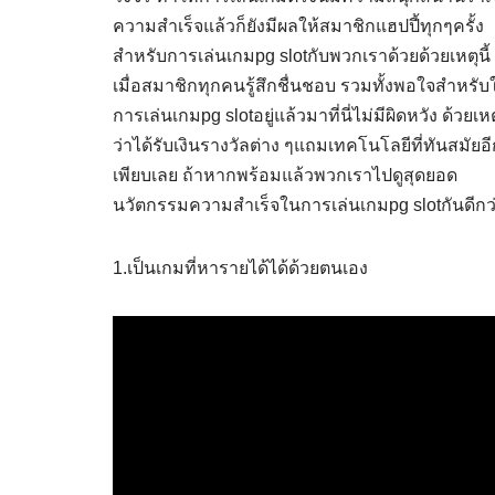
ความสำเร็จแล้วก็ยังมีผลให้สมาชิกแฮปปี้ทุกๆครั้ง
สำหรับการเล่นเกมpg slotกับพวกเราด้วยด้วยเหตุนี้
เมื่อสมาชิกทุกคนรู้สึกชื่นชอบ รวมทั้งพอใจสำหรับ
การเล่นเกมpg slotอยู่แล้วมาที่นี่ไม่มีผิดหวัง ด้วยเหต
ว่าได้รับเงินรางวัลต่าง ๆแถมเทคโนโลยีที่ทันสมัยอี
เพียบเลย ถ้าหากพร้อมแล้วพวกเราไปดูสุดยอด
นวัตกรรมความสำเร็จในการเล่นเกมpg slotกันดีกว
1.เป็นเกมที่หารายได้ได้ด้วยตนเอง