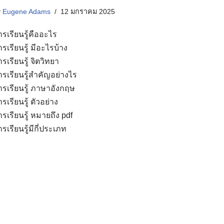
y
Eugene Adams
12 มกราคม 2025
ารเรียนรู้คืออะไร
รเรียนรู้ มีอะไรบ้าง
รเรียนรู้ จิตวิทยา
รเรียนรู้สําคัญอย่างไร
ารเรียนรู้ ภาษาอังกฤษ
รเรียนรู้ ตัวอย่าง
รเรียนรู้ หมายถึง pdf
รเรียนรู้มีกี่ประเภท
…