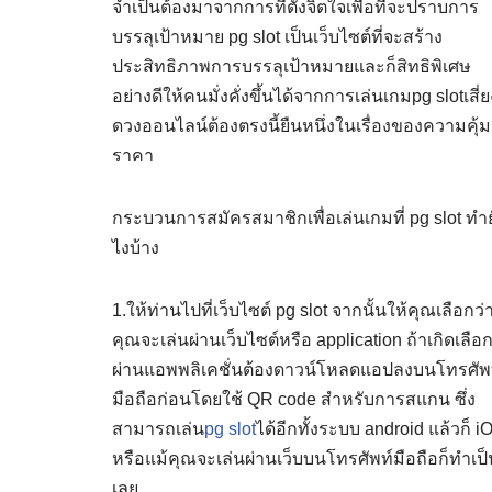
จำเป็นต้องมาจากการที่ตั้งจิตใจเพื่อที่จะปราบการ
บรรลุเป้าหมาย pg slot เป็นเว็บไซต์ที่จะสร้าง
ประสิทธิภาพการบรรลุเป้าหมายและก็สิทธิพิเศษ
อย่างดีให้คนมั่งคั่งขึ้นได้จากการเล่นเกมpg slotเสี่ย
ดวงออนไลน์ต้องตรงนี้ยืนหนึ่งในเรื่องของความคุ้ม
ราคา
กระบวนการสมัครสมาชิกเพื่อเล่นเกมที่ pg slot ทำย
ไงบ้าง
1.ให้ท่านไปที่เว็บไซต์ pg slot จากนั้นให้คุณเลือกว่
คุณจะเล่นผ่านเว็บไซต์หรือ application ถ้าเกิดเลือ
ผ่านแอพพลิเคชั่นต้องดาวน์โหลดแอปลงบนโทรศัพ
มือถือก่อนโดยใช้ QR code สำหรับการสแกน ซึ่ง
สามารถเล่น
pg slot
ได้อีกทั้งระบบ android แล้วก็ i
หรือแม้คุณจะเล่นผ่านเว็บบนโทรศัพท์มือถือก็ทำเป็
เลย