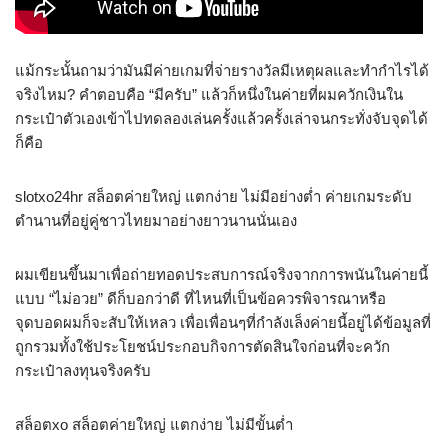
แม้กระนั้นถามว่ามันมีค่ายเกมที่จ่ายรางวัลมีเหตุผลและทำกำไรได้
จริงไหม? คำตอบคือ “มีครับ” แล้วก็หนึ่งในค่ายที่ผมควักเงินใน
กระเป๋าตัวเองเข้าไปทดลองเล่นครั้งแล้วครั้งเล่าจนกระทั่งจับจุดได้
ก็คือ
slotxo24hr สล็อตค่ายใหญ่ แตกง่าย ไม่มีอย่างต่ำ ค่ายเกมระดับ
ตำนานที่อยู่คู่ชาวไทยมาอย่างยาวนานนั่นเอง
ผมเขียนขึ้นมาเพื่อถ่ายทอดประสบการณ์จริงจากการพนันในค่ายนี้
แบบ “ไม่อวย” ดีก็บอกว่าดี ที่ไหนที่เป็นข้อควรพิจารณาหรือ
จุดบอดผมก็จะสับให้เหลว เพื่อเพื่อนๆที่กำลังเล็งค่ายนี้อยู่ได้ข้อมูลที่
ถูกรวมทั้งใช้ประโยชน์ประกอบกิจการตัดสินใจก่อนที่จะควัก
กระเป๋าลงทุนจริงครับ
สล็อตxo สล็อตค่ายใหญ่ แตกง่าย ไม่มีขั้นต่ำ