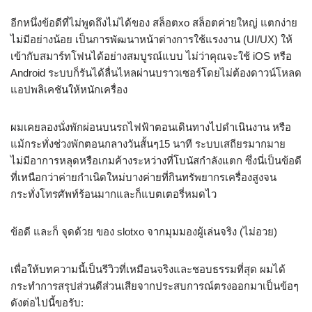
อีกหนึ่งข้อดีที่ไม่พูดถึงไม่ได้ของ สล็อตxo สล็อตค่ายใหญ่ แตกง่าย
ไม่มีอย่างน้อย เป็นการพัฒนาหน้าต่างการใช้แรงงาน (UI/UX) ให้
เข้ากับสมาร์ทโฟนได้อย่างสมบูรณ์แบบ ไม่ว่าคุณจะใช้ iOS หรือ
Android ระบบก็รันได้ลื่นไหลผ่านบราวเซอร์โดยไม่ต้องดาวน์โหลด
แอปพลิเคชันให้หนักเครื่อง
ผมเคยลองนั่งพักผ่อนบนรถไฟฟ้าตอนเดินทางไปดำเนินงาน หรือ
แม้กระทั่งช่วงพักตอนกลางวันสั้นๆ15 นาที ระบบเสถียรมากมาย
ไม่มีอาการหลุดหรือเกมค้างระหว่างที่โบนัสกำลังแตก ซึ่งนี่เป็นข้อดี
ที่เหนือกว่าค่ายกำเนิดใหม่บางค่ายที่กินทรัพยากรเครื่องสูงจน
กระทั่งโทรศัพท์ร้อนมากและก็แบตเตอรี่หมดไว
ข้อดี และก็ จุดด้วย ของ slotxo จากมุมมองผู้เล่นจริง (ไม่อวย)
เพื่อให้บทความนี้เป็นรีวิวที่เหมือนจริงและชอบธรรมที่สุด ผมได้
กระทำการสรุปส่วนดีส่วนเสียจากประสบการณ์ตรงออกมาเป็นข้อๆ
ดังต่อไปนี้ขอรับ: