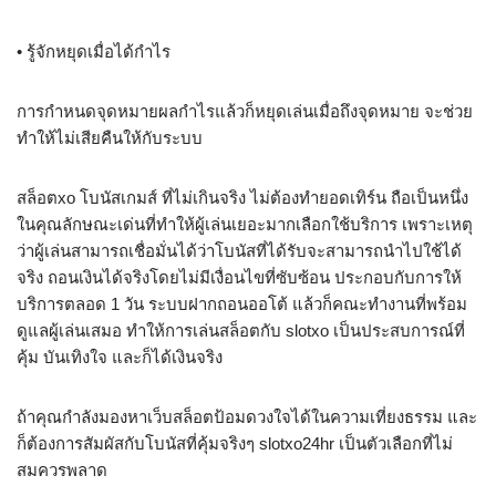
• รู้จักหยุดเมื่อได้กำไร
การกำหนดจุดหมายผลกำไรแล้วก็หยุดเล่นเมื่อถึงจุดหมาย จะช่วย
ทำให้ไม่เสียคืนให้กับระบบ
สล็อตxo โบนัสเกมส์ ที่ไม่เกินจริง ไม่ต้องทำยอดเทิร์น ถือเป็นหนึ่ง
ในคุณลักษณะเด่นที่ทำให้ผู้เล่นเยอะมากเลือกใช้บริการ เพราะเหตุ
ว่าผู้เล่นสามารถเชื่อมั่นได้ว่าโบนัสที่ได้รับจะสามารถนำไปใช้ได้
จริง ถอนเงินได้จริงโดยไม่มีเงื่อนไขที่ซับซ้อน ประกอบกับการให้
บริการตลอด 1 วัน ระบบฝากถอนออโต้ แล้วก็คณะทำงานที่พร้อม
ดูแลผู้เล่นเสมอ ทำให้การเล่นสล็อตกับ slotxo เป็นประสบการณ์ที่
คุ้ม บันเทิงใจ และก็ได้เงินจริง
ถ้าคุณกำลังมองหาเว็บสล็อตป้อมดวงใจได้ในความเที่ยงธรรม และ
ก็ต้องการสัมผัสกับโบนัสที่คุ้มจริงๆ slotxo24hr เป็นตัวเลือกที่ไม่
สมควรพลาด