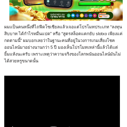
ผมเเป็นคนหนึ่งที่ไถฟีดโซเชียลแล้วเจอแต่โปรโมทประเภท “ลงทุน
สิบบาท ได้กำไรหมื่นแปด” หรือ “สูตรสล็อตแตกยับ slotxo เพียงแค่
กดตามนี้” ผมบอกเลยว่าในฐานะคนที่อยู่ในวงการเกมเสี่ยงโชค
ออนไลน์มาอย่างนานกว่า 5 ปี มองเห็นโปรโมทเหล่านี้แล้วได้แต่
ยิ้มแห้งนะครับ เพราะเหตุว่าความจริงของโลกพนันออนไลน์มันไม่
ได้สวยหรูขนาดนั้น