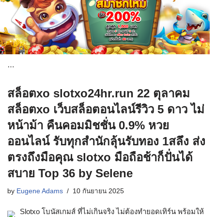
…
สล็อตxo slotxo24hr.run 22 ตุลาคม
สล็อตxo เว็บสล็อตอนไลน์รีวิว 5 ดาว ไม่
หน้าม้า คืนคอมมิชชั่น 0.9% หวย
ออนไลน์ รับทุกสำนักลุ้นรับทอง 1สลึง ส่ง
ตรงถึงมือคุณ slotxo มือถือช้าก็ปั่นได้
สบาย Top 36 by Selene
by
Eugene Adams
10 กันยายน 2025
Slotxo โบนัสเกมส์ ที่ไม่เกินจริง ไม่ต้องทำยอดเทิร์น พร้อมให้