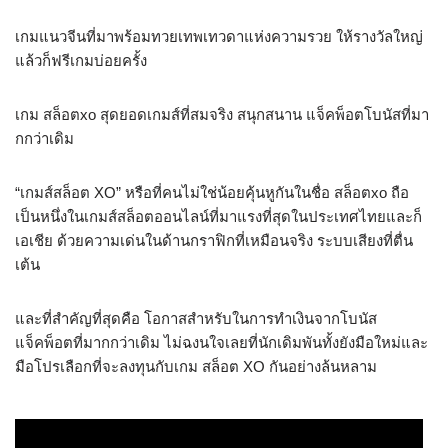
เกมแนวจีนที่มาพร้อมทวยเทพเทวดาแห่งความรวย ให้รางวัลใหญ่
แล้วก็ฟรีเกมบ่อยครั้ง
เกม สล็อตxo สุดยอดเกมส์ที่สมจริง สนุกสนาน แจ็คพ็อตโบนัสที่มา
กกว่าเดิม
“เกมส์สล็อต XO” หรือที่คนไม่ใช่น้อยคุ้นหูกันในชื่อ สล็อตxo ถือ
เป็นหนึ่งในเกมส์สล็อตออนไลน์ที่มาแรงที่สุดในประเทศไทยและก็
เอเชีย ด้วยความเด่นในด้านกราฟิกที่เหมือนจริง ระบบเสียงที่ตื่น
เต้น
และที่สำคัญที่สุดคือ โอกาสสำหรับในการทำเงินจากโบนัส
แจ็คพ็อตที่มากกว่าเดิม ไม่ฉงนใจเลยที่นักเดิมพันทั้งยังมือใหม่และ
มือโปรเลือกที่จะลงทุนกับเกม สล็อต XO กันอย่างล้นหลาม