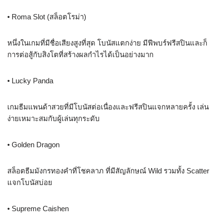
• Roma Slot (สล็อตโรม่า)
หนึ่งในเกมที่มีชื่อเสียงสูงที่สุด โบนัสแตกง่าย มีฟีพบร์ฟรีสปินและก็
การต่อสู้กับสิงโตที่สร้างผลกำไรได้เป็นอย่างมาก
• Lucky Panda
เกมธีมแพนด้าสวยที่มีโบนัสต่อเนื่องและฟรีสปินแจกหลายครั้ง เล่น
ง่ายเหมาะสมกับผู้เล่นทุกระดับ
• Golden Dragon
สล็อตธีมมังกรทองคำที่โชคลาภ ที่มีสัญลักษณ์ Wild รวมทั้ง Scatter
แจกโบนัสบ่อย
• Supreme Caishen