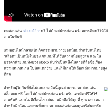
ทดสอบเล่น
slotxo24hr
ฟรี ไม่ต้องสมัครก่อน พร้อมเครดิตฟรีให้ใช้
งานในทันที
เกมออนไลน์กลายเป็นกิจกรรมยามว่างยอดนิยมสำหรับคนไทย
“สล็อต” เป็นหนึ่งในประเภทเกมที่ได้รับความนิยมสูงสุด และใน
บรรดาค่ายเกมทั้งปวง slotxo นับว่าเป็นหนึ่งในค่ายที่ลือชื่อเรื่อง
ความสนุกสนาน โบนัสแตกง่าย และก็มีเกมให้เลือกเล่นมากมายสูง
ที่สุด
สำหรับผู้ใดกันที่ยังไม่เคยลอง วันนี้คุณสามารถ ทดสอบเล่น
สล็อตxo ฟรี โดยไม่ต้องสมัครก่อน พร้อมรับ เครดิตฟรีให้ใช้
งานทันที แบบไม่มีเงื่อนไข เล่นผ่านมือถือได้ทุกที่ ทุกเวลา เหมาะ
สำหรับมือใหม่และคนที่อยากทดลองเล่นก่อนลงทุนจริง!นะครับ