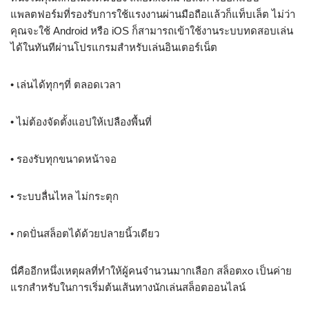
แพลตฟอร์มที่รองรับการใช้แรงงานผ่านมือถือแล้วก็แท็บเล็ต ไม่ว่า
คุณจะใช้ Android หรือ iOS ก็สามารถเข้าใช้งานระบบทดสอบเล่น
ได้ในทันทีผ่านโปรแกรมสำหรับเล่นอินเตอร์เน็ต
• เล่นได้ทุกๆที่ ตลอดเวลา
• ไม่ต้องจัดตั้งแอปให้เปลืองพื้นที่
• รองรับทุกขนาดหน้าจอ
• ระบบลื่นไหล ไม่กระตุก
• กดปั่นสล็อตได้ด้วยปลายนิ้วเดียว
นี่คืออีกหนึ่งเหตุผลที่ทำให้ผู้คนจำนวนมากเลือก สล็อตxo เป็นค่าย
แรกสำหรับในการเริ่มต้นเส้นทางนักเล่นสล็อตออนไลน์