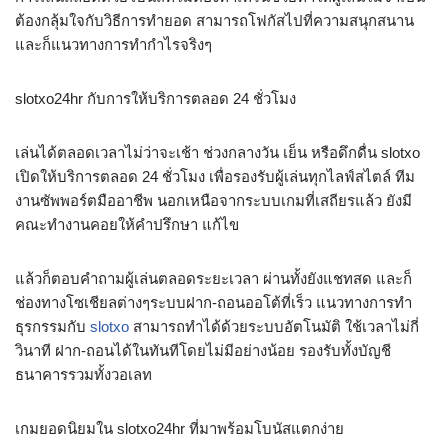
ต้องกลุ้มใจกับวิธีการทำยอด สามารถโฟกัสไปที่ความสนุกสนาน
และก็แนวทางการทำกำไรจริงๆ
slotxo24hr กับการให้บริการตลอด 24 ชั่วโมง
เล่นได้ตลอดเวลาไม่ว่าจะเช้า ช่วงกลางวัน เย็น หรือดึกดื่น slotxo
เปิดให้บริการตลอด 24 ชั่วโมง เพื่อรองรับผู้เล่นทุกไลฟ์สไตล์ ทีม
งานซัพพอร์ตมืออาชีพ นอกเหนือจากระบบเกมที่เสถียรแล้ว ยังมี
คณะทำงานคอยให้คำปรึกษา แก้ไข
แล้วก็ตอบคำถามผู้เล่นตลอดระยะเวลา ผ่านทั้งยังแชทสด และก็
ช่องทางโซเชียลต่างๆระบบฝาก-ถอนออโต้ที่เร็ว แนวทางการทำ
ธุรกรรมกับ
slotxo
สามารถทำได้ด้วยระบบอัตโนมัติ ใช้เวลาไม่กี่
วินาที ฝาก-ถอนได้ในทันทีโดยไม่มีอย่างน้อย รองรับทั้งบัญชี
ธนาคารรวมทั้งวอเลท
เกมยอดนิยมใน slotxo24hr ที่มาพร้อมโบนัสแตกง่าย