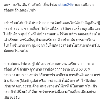
หนทางเสริมเติมสำหรับนักเสี่ยงโชค:
slotxo24hr
นอกเหนือจาก
สล็อตแล้วเล่นอะไรดี?
อย่างที่ผมได้เกริ่นไปขอรับว่า การเดิมพันออนไลน์สิ่งสำคัญเป็น “ผู้
กระทำระจายความเสี่ยง” วันไหนที่อัลกอริทึมของสล็อตดูเหมือนจะ
ไม่เป็นใจ หมุนยังไงก็ไม่เข้า เสนอแนะให้พัก แล้วทดลองเปลี่ยนไป
เล่าเรียนเกมชนิดอื่นดูบ้างนะครับ ยกตัวอย่างเช่น การเล่าเรียน
โปรโมชั่นบาคาร่า คุ้มๆจากเว็บไซต์ตรง เพื่อนำโบนัสเครดิตฟรีไป
ต่อยอดในเกมไพ่
การเล่นเกมไพ่ควบคู่ไปด้วยจะช่วยลดความเครียดจากการกด
สล็อตได้ดี ด้วยเหตุว่าบาคาร่ามีอัตราการชนะแบบ 50:50 ที่
กระจ่าง และหากเรานำ วิธีบาคาร่า อาทิเช่น การเดินเงินแบบ มาร์
ท้วงติงเกล (Martingale) หรือการอ่านเค้าไพ่มังกร เค้าไพ่ปิงปอง
เข้ามาดัดแปลงร่วมด้วย มันจะช่วยทำให้เราได้โอกาสทำเงินเข้า
กระเป๋าได้นิ่งแล้วก็มั่นคงกว่าการหวังพึ่งดวงกับสล็อตเพียงอย่าง
เดียวขอรับ