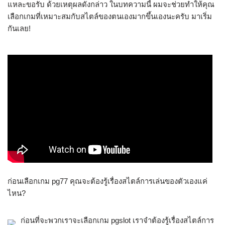
แหละขอรับ ด้วยเหตุผลดังกล่าว ในบทความนี้ ผมจะช่วยทำให้คุณ
เลือกเกมที่เหมาะสมกับสไตล์ของตนเองมากขึ้นเองนะครับ มาเริ่ม
กันเลย!
ก่อนเลือกเกม pg77 คุณจะต้องรู้เรื่องสไตล์การเล่นของตัวเองแค่
ไหน?
ก่อนที่จะพวกเราจะเลือกเกม pgslot เราจำต้องรู้เรื่องสไตล์การ