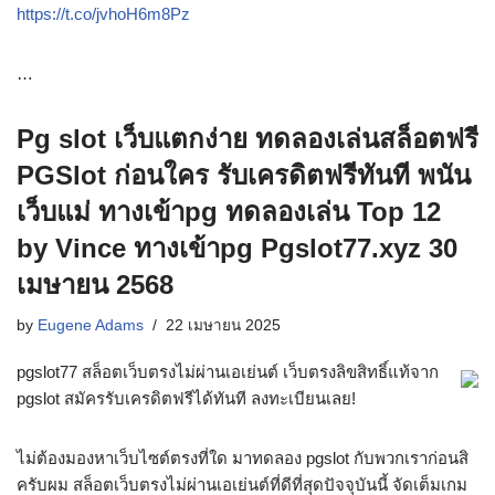
https://t.co/jvhoH6m8Pz
…
Pg slot เว็บแตกง่าย ทดลองเล่นสล็อตฟรี
PGSlot ก่อนใคร รับเครดิตฟรีทันที พนัน
เว็บแม่ ทางเข้าpg ทดลองเล่น Top 12
by Vince ทางเข้าpg Pgslot77.xyz 30
เมษายน 2568
by
Eugene Adams
22 เมษายน 2025
pgslot77 สล็อตเว็บตรงไม่ผ่านเอเย่นต์ เว็บตรงลิขสิทธิ์แท้จาก
pgslot สมัครรับเครดิตฟรีได้ทันที ลงทะเบียนเลย!
ไม่ต้องมองหาเว็บไซต์ตรงที่ใด มาทดลอง pgslot กับพวกเราก่อนสิ
ครับผม สล็อตเว็บตรงไม่ผ่านเอเย่นต์ที่ดีที่สุดปัจจุบันนี้ จัดเต็มเกม