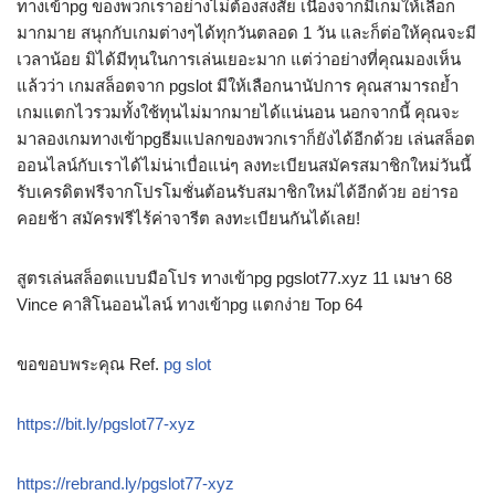
ทางเข้าpg ของพวกเราอย่างไม่ต้องสงสัย เนื่องจากมีเกมให้เลือก
มากมาย สนุกกับเกมต่างๆได้ทุกวันตลอด 1 วัน และก็ต่อให้คุณจะมี
เวลาน้อย มิได้มีทุนในการเล่นเยอะมาก แต่ว่าอย่างที่คุณมองเห็น
แล้วว่า เกมสล็อตจาก pgslot มีให้เลือกนานัปการ คุณสามารถย้ำ
เกมแตกไวรวมทั้งใช้ทุนไม่มากมายได้แน่นอน นอกจากนี้ คุณจะ
มาลองเกมทางเข้าpgธีมแปลกของพวกเราก็ยังได้อีกด้วย เล่นสล็อต
ออนไลน์กับเราได้ไม่น่าเบื่อแน่ๆ ลงทะเบียนสมัครสมาชิกใหม่วันนี้
รับเครดิตฟรีจากโปรโมชั่นต้อนรับสมาชิกใหม่ได้อีกด้วย อย่ารอ
คอยช้า สมัครฟรีไร้ค่าจารีต ลงทะเบียนกันได้เลย!
สูตรเล่นสล็อตแบบมือโปร ทางเข้าpg pgslot77.xyz 11 เมษา 68
Vince คาสิโนออนไลน์ ทางเข้าpg แตกง่าย Top 64
ขอขอบพระคุณ Ref.
pg slot
https://bit.ly/pgslot77-xyz
https://rebrand.ly/pgslot77-xyz