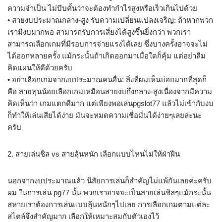
ความจำเป็น ไม่บีบคั้นว่าจะต้องทำกำไรสูงหรือเร็วเกินไปด้วย
• สายงบประมาณกลาง-สูง รับความเปลี่ยนแปลงเจริญ: ถ้าหากพวก
เรามีงบมากพอ สามารถรับการเสี่ยงได้สูงขึ้นยิ่งกว่า พวกเรา
สามารถเลือกเกมที่มีรอบการจ่ายแรงได้เลย ซึ่งบางครั้งอาจจะไม่
ได้ออกหลายครั้ง แม้กระนั้นถ้าเกิดออกมาเมื่อใดก็คุ้ม แต่อย่าลืม
คิดแผนให้ดีด้วยครับ
• อย่าเลือกเกมจากงบประมาณคนอื่น: สิ่งที่ผมเห็นบ่อยมากที่สุดก็
คือ สายทุนน้อยเลือกเกมเหมือนสายงบกึ่งกลาง-สูงเนื่องจากมีความ
คิดเห็นว่า เกมแตกดีมาก แต่เพียงพอเล่นpgslot77 แล้วไม่เข้ากับงบ
ก็ทำให้เล่นเสียได้ง่าย มันจะหมดความเชื่อมั่นได้ง่ายๆเลยล่ะนะ
ครับ
2. สายเล่นชิล vs สายลุ้นหนัก เลือกแบบไหนไม่ให้ฝ่าฝืน
นอกจากงบประมาณแล้ว นิสัยการเล่นก็สำคัญไม่แพ้กันเลยค่ะครับ
ผม ในการเล่น pg77 นั้น พวกเราอาจจะเป็นสายเล่นชิลๆแม้กระนั้น
สหายเราต้องการเล่นแบบลุ้นหนักๆไปเลย การเลือกเกมตามแต่ละ
สไตล์จึงสำคัญมาก เลือกให้เหมาะสมกับตัวเองไว้