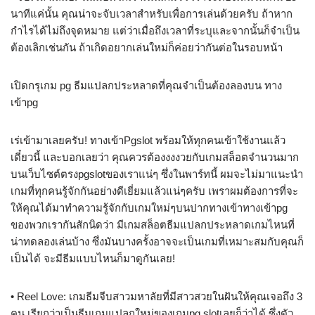
นาทีแค่นั้น คุณน่าจะจับเวลาสำหรับเพื่อการเล่นด้วยครับ ถ้าหาก
กำไรได้ไม่ถึงจุดหมาย แต่ว่าเมื่อถึงเวลาที่ระบุและจากนั้นก็จำเป็น
ต้องเลิกเช่นกัน ถ้าเกิดอยากเล่นใหม่ก็ค่อยว่ากันต่อในรอบหน้า
เปิดกรุเกม pg ธีมแปลกประหลาดที่คุณจำเป็นต้องลองบน ทาง
เข้าpg
เร่เข้ามาเลยครับ! ทางเข้าPgslot พร้อมให้ทุกคนเข้าใช้งานแล้ว
เดี๋ยวนี้ และบอกเลยว่า คุณควรต้องงงงวยกับเกมสล็อตจำนวนมาก
บนเว็บไซต์ตรงpgslotของเราแน่ๆ ซึ่งในพาร์ทนี้ ผมจะไม่มาแนะนำ
เกมที่ทุกคนรู้จักกันอย่างดีเยี่ยมแล้วแน่ๆครับ เพราผมต้องการที่จะ
ให้คุณได้มาทำความรู้จักกับเกมใหม่ๆบนปากทางเข้าทางเข้าpg
ของพวกเรากันสักนิดว่า มีเกมสล็อตธีมแปลกประหลาดเกมไหนที่
น่าทดลองเล่นบ้าง ซึ่งมันบางครั้งอาจจะเป็นเกมที่เหมาะสมกับคุณก็
เป็นได้ จะมีธีมแบบไหนก็มาดูกันเลย!
• Reel Love: เกมธีมจีบสาวมหาลัยที่มีสาวสวยในฝันให้คุณเจอถึง 3
คน เรียกว่าเป็นธีมเกมแปลกใหม่ของเกมpg slotเลยก็ว่าได้ ซึ่งตัว