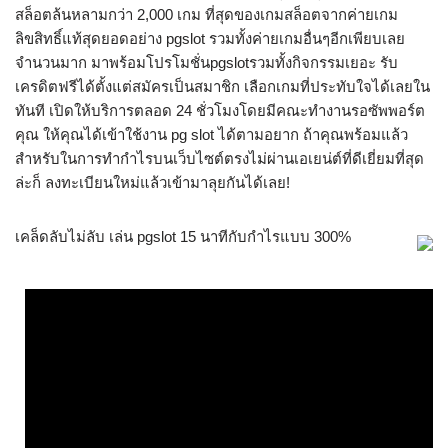
สล็อตล้นหลามกว่า 2,000 เกม ที่สุดของเกมสล็อตจากค่ายเกม
ลิขสิทธิ์แท้สุดยอดอย่าง pgslot รวมทั้งค่ายเกมอื่นๆอีกเพียบเลย
จำนวนมาก มาพร้อมโปรโมชั่นpgslotรวมทั้งกิจกรรมเยอะ รับ
เครดิตฟรีได้ตั้งแต่สมัครเป็นสมาชิก เลือกเกมที่ประทับใจได้เลยใน
ทันที เปิดให้บริการตลอด 24 ชั่วโมงโดยมีคณะทำงานรอซัพพอร์ต
คุณ ให้คุณได้เข้าใช้งาน pg slot ได้ตามอยาก ถ้าคุณพร้อมแล้ว
สำหรับในการทำกำไรบนเว็บไซต์ตรงไม่ผ่านเอเยน่ต์ที่ดีเยี่ยมที่สุด
ล่ะก็ ลงทะเบียนใหม่แล้วเข้ามาลุยกันได้เลย!
เคล็ดลับไม่ลับ เล่น pgslot 15 นาทีกับกำไรแบบ 300%