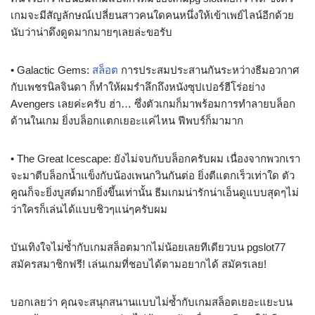
เกมจะมีสัญลักษณ์เปลี่ยนสาวคนใดคนหนึ่งให้เข้าเพย์ไลน์อีกด้วย
นับว่าน่าดึงดูดมากมายๆเลยล่ะขอรับ
• Galactic Gems:
สล็อต
การประสมประสานกันระหว่างธีมอวกาศ
กับเพชรนิลจินดา ก็ทำให้ผมรำลึกถึงหนังซุปเปอร์ฮีโร่อย่าง
Avengers เลยค่ะครับ ฮ่า… ซึ่งตัวเกมก็มาพร้อมการทำลายบล็อก
ด้านในเกม ยิ่งบล็อกแตกเยอะแค่ไหน ฟีพบร์ก็มามาก
• The Great Icescape: ยังไม่จบกับบล็อกครับผม เนื่องจากพวกเรา
จะมาตีบล็อกน้ำแข็งกับน้องเพนกวินกันต่อ ยิ่งตีแตกเร็วเท่าใด ตัว
คูณก็จะยิ่งบูสต์มากยิ่งขึ้นเท่านั้น ธีมเกมน่ารักน่าเอ็นดูแบบสุดๆไม่
ว่าใครก็เล่นได้แบบชิวๆแน่ๆครับผม
บันเทิงใจไม่ซ้ำกับเกมสล็อตมากไม่น้อยเลยทีเดียวบน pgslot77
สมัครสมาชิกฟรี! เล่นเกมที่ชอบได้ตามอยากได้ สมัครเลย!
บอกเลยว่า คุณจะสนุกสนานแบบไม่ซ้ำกับเกมสล็อตเยอะแยะบน