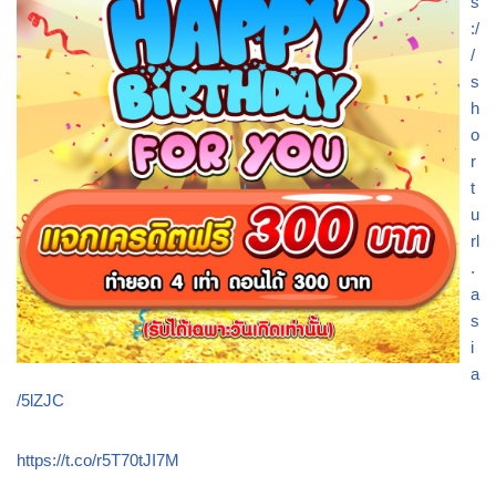
s
:/
/
s
h
o
r
t
u
rl
.
a
s
i
a
/5lZJC
https://t.co/r5T70tJI7M