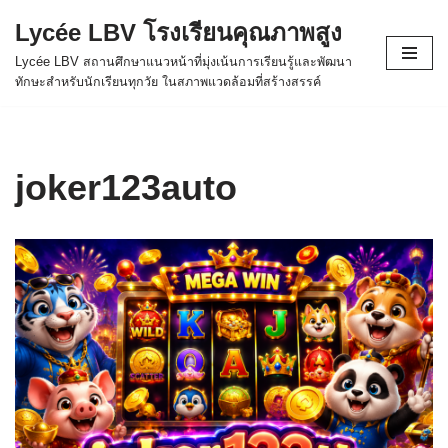
Lycée LBV โรงเรียนคุณภาพสูง
Skip
Lycée LBV สถานศึกษาแนวหน้าที่มุ่งเน้นการเรียนรู้และพัฒนา
to
ทักษะสำหรับนักเรียนทุกวัย ในสภาพแวดล้อมที่สร้างสรรค์
content
joker123auto