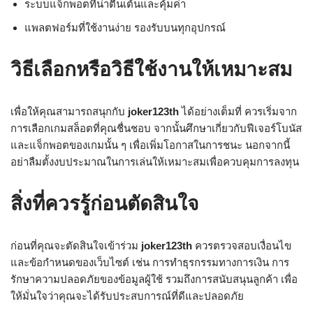
ระบบแจ็กพอตที่น่าตื่นเต้นและคุ้มค่า
แพลตฟอร์มที่ใช้งานง่าย รองรับบนทุกอุปกรณ์
วิธีเลือกหรือวิธีใช้งานให้เหมาะสม
เพื่อให้คุณสามารถสนุกกับ
joker123th
ได้อย่างเต็มที่ ควรเริ่มจาก
การเลือกเกมสล็อตที่คุณชื่นชอบ จากนั้นศึกษาเกี่ยวกับฟีเจอร์โบนัส
และแจ็กพอตของเกมนั้น ๆ เพื่อเพิ่มโอกาสในการชนะ นอกจากนี้
อย่าลืมตั้งงบประมาณในการเล่นให้เหมาะสมเพื่อควบคุมการลงทุน
สิ่งที่ควรรู้ก่อนตัดสินใจ
ก่อนที่คุณจะตัดสินใจเข้าร่วม
joker123th
ควรตรวจสอบเงื่อนไข
และข้อกำหนดของเว็บไซต์ เช่น การทำธุรกรรมทางการเงิน การ
รักษาความปลอดภัยของข้อมูลผู้ใช้ รวมถึงการสนับสนุนลูกค้า เพื่อ
ให้มั่นใจว่าคุณจะได้รับประสบการณ์ที่ดีและปลอดภัย