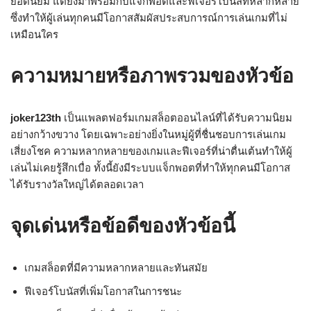
ยอดนิยม แต่ยังมาพร้อมกับแจ็กพอตและฟีเจอร์โบนัสที่หลากหลาย
ซึ่งทำให้ผู้เล่นทุกคนมีโอกาสสัมผัสประสบการณ์การเล่นเกมที่ไม่
เหมือนใคร
ความหมายหรือภาพรวมของหัวข้อ
joker123th
เป็นแพลตฟอร์มเกมสล็อตออนไลน์ที่ได้รับความนิยม
อย่างกว้างขวาง โดยเฉพาะอย่างยิ่งในหมู่ผู้ที่ชื่นชอบการเล่นเกม
เสี่ยงโชค ความหลากหลายของเกมและฟีเจอร์ที่น่าตื่นเต้นทำให้ผู้
เล่นไม่เคยรู้สึกเบื่อ ทั้งนี้ยังมีระบบแจ็กพอตที่ทำให้ทุกคนมีโอกาส
ได้รับรางวัลใหญ่ได้ตลอดเวลา
จุดเด่นหรือข้อดีของหัวข้อนี้
เกมสล็อตที่มีความหลากหลายและทันสมัย
ฟีเจอร์โบนัสที่เพิ่มโอกาสในการชนะ