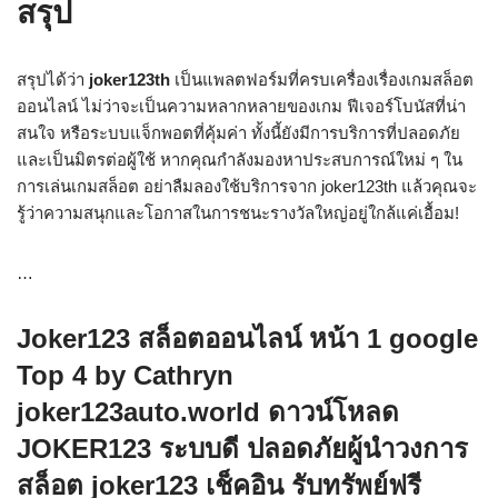
สรุป
สรุปได้ว่า
joker123th
เป็นแพลตฟอร์มที่ครบเครื่องเรื่องเกมสล็อต
ออนไลน์ ไม่ว่าจะเป็นความหลากหลายของเกม ฟีเจอร์โบนัสที่น่า
สนใจ หรือระบบแจ็กพอตที่คุ้มค่า ทั้งนี้ยังมีการบริการที่ปลอดภัย
และเป็นมิตรต่อผู้ใช้ หากคุณกำลังมองหาประสบการณ์ใหม่ ๆ ใน
การเล่นเกมสล็อต อย่าลืมลองใช้บริการจาก joker123th แล้วคุณจะ
รู้ว่าความสนุกและโอกาสในการชนะรางวัลใหญ่อยู่ใกล้แค่เอื้อม!
…
Joker123 สล็อตออนไลน์ หน้า 1 google
Top 4 by Cathryn
joker123auto.world ดาวน์โหลด
JOKER123 ระบบดี ปลอดภัยผู้นำวงการ
สล็อต joker123 เช็คอิน รับทรัพย์ฟรี