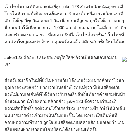
เว็บไซต์ตรงแท้ที่เหมาะสมที่สุด joker123 สำหรับนักพนันทุกคน มี
โปรโมชั่นรวมทั้งกิจกรรมล้นหลาม รับเครดิตฟรีมากไม่น้อยเลยที
เดียวได้ทุกวี่ทุกวันตลอด 1 วัน เลือกเกมที่ถูกอกถูกใจได้อย่างง่ายๆ
มีเกมพนันให้เลือกมากกว่า 1,000 เกม ฝากถอนง่าย ไม่มีอย่างต่ำอีก
ด้วยครับผม บอกเลยว่า นี่แหละครับคือเว็บไซต์ตรงชั้น 1 ในไทยที่
คนส่วนใหญ่แนะนำ ถ้าหากคุณพร้อมแล้ว สมัครสมาชิกใหม่ได้เลย!
Joker123 คืออะไร? เพราะเหตุใดใครๆก็จำเป็นต้องเล่นเกมกับ
เรา
สำหรับสมาชิกใหม่ที่ยังไม่ทราบกับ โจ๊กเกอร์123 มากสักเท่าไรนัก
คุณอาจจะสงสัยว่า พวกเราเป็นอย่างไร? แน่ๆว่า นี่เป็นสล็อตเว็บ
ตรงไม่ผ่านเอเย่นต์ที่ได้รับการรับรองลิขสิทธิ์แท้จากค่ายเกมชั้นนำ
จำนวนมาก นำโดยค่ายหลักอย่าง joker123 ซึ่งความเก๋าและก็
ความศักดิ์สิทธิ์ของตัวเกมโจ๊กเกอร์123 ปากทางเข้า ก็ทำให้นักเดิม
พันมากมายต่างเข้ามาพนันกันเยอะขึ้น โดยเฉพาะนักเดิมพันที่
ชอบพอความท้าทาย ถูกใจเกมสล็อตแบบคลาสสิก บอกเลยว่า เกม
สล็อตของพวกเราตอบโจทย์คุณได้อย่างแน่แท้ครับ