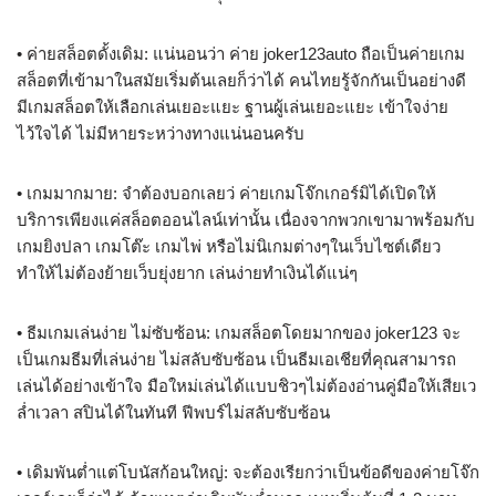
• ค่ายสล็อตดั้งเดิม: แน่นอนว่า ค่าย joker123auto ถือเป็นค่ายเกม
สล็อตที่เข้ามาในสมัยเริ่มต้นเลยก็ว่าได้ คนไทยรู้จักกันเป็นอย่างดี
มีเกมสล็อตให้เลือกเล่นเยอะแยะ ฐานผู้เล่นเยอะแยะ เข้าใจง่าย
ไว้ใจได้ ไม่มีหายระหว่างทางแน่นอนครับ
• เกมมากมาย: จำต้องบอกเลยว่ ค่ายเกมโจ๊กเกอร์มิได้เปิดให้
บริการเพียงแค่สล็อตออนไลน์เท่านั้น เนื่องจากพวกเขามาพร้อมกับ
เกมยิงปลา เกมโต๊ะ เกมไพ่ หรือไม่นิเกมต่างๆในเว็บไซต์เดียว
ทำให้ไม่ต้องย้ายเว็บยุ่งยาก เล่นง่ายทำเงินได้แน่ๆ
• ธีมเกมเล่นง่าย ไม่ซับซ้อน: เกมสล็อตโดยมากของ joker123 จะ
เป็นเกมธีมที่เล่นง่าย ไม่สลับซับซ้อน เป็นธีมเอเชียที่คุณสามารถ
เล่นได้อย่างเข้าใจ มือใหม่เล่นได้แบบชิวๆไม่ต้องอ่านคู่มือให้เสียเว
ล่ำเวลา สปินได้ในทันที ฟีพบร์ไม่สลับซับซ้อน
• เดิมพันต่ำแต่โบนัสก้อนใหญ่: จะต้องเรียกว่าเป็นข้อดีของค่ายโจ๊ก