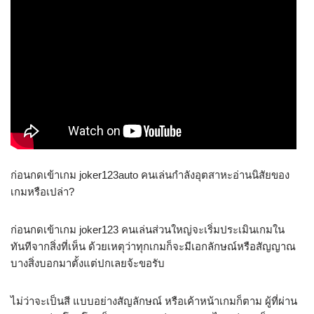
ก่อนกดเข้าเกม joker123auto คนเล่นกำลังอุตสาหะอ่านนิสัยของ
เกมหรือเปล่า?
ก่อนกดเข้าเกม joker123 คนเล่นส่วนใหญ่จะเริ่มประเมินเกมใน
ทันทีจากสิ่งที่เห็น ด้วยเหตุว่าทุกเกมก็จะมีเอกลักษณ์หรือสัญญาณ
บางสิ่งบอกมาตั้งแต่ปกเลยจ้ะขอรับ
ไม่ว่าจะเป็นสี แบบอย่างสัญลักษณ์ หรือเค้าหน้าเกมก็ตาม ผู้ที่ผ่าน