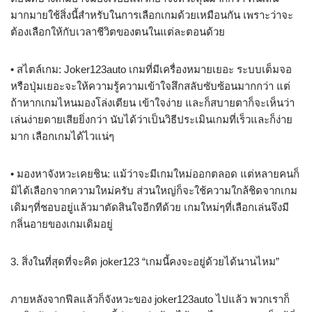
มากมายใช้สิ่งนี้สำหรับในการเลือกเกมด้วยเหมือนกัน เพราะว่าจะ
ต้องเลือกให้กับเวลาชีวิตของตนในแต่ละตอนด้วย
• สไตล์เกม: Joker123auto เกมที่มีเครื่องหมายเยอะ ระบบเต็มจอ
หรือปุ่มเยอะจะให้ความรู้ความเข้าใจสึกสลับซับซ้อนมากกว่า แต่
ถ้าหากเกมไหนมองโล่งเตียน เข้าใจง่าย และก็สบายตาก็จะเห็นว่า
เล่นง่ายดายเสียยิ่งกว่า นับได้ว่าเป็นวิธีประเมินเกมที่เร็วและก็ง่าย
มาก เลือกเกมได้ไวแน่ๆ
• มองหาจังหวะเคยชิน: แม้ว่าจะมีเกมใหม่ออกตลอด แต่หลายคนก็
มิได้เลือกจากความใหม่ครับ ส่วนใหญ่ก็จะใช้ความใกล้ชิดจากเกม
เดิมๆที่ชอบอยู่แล้วมาตัดสินใจอีกทีด้วย เกมใหม่ๆที่เลือกเล่นจึงมี
กลิ่นอายของเกมเดิมอยู่
3. สิ่งในที่สุดที่จะคิด joker123 “เกมนี้คงจะอยู่ด้วยได้นานไหม”
ภายหลังจากฟีลแล้วก็จังหวะของ joker123auto ไปแล้ว พวกเราก็