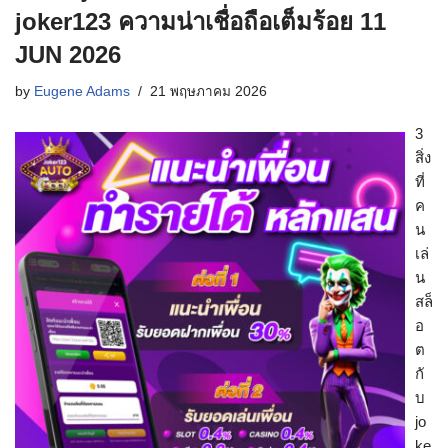
joker123 ความน่าเชื่อถือเต็มร้อย 11
JUN 2026
by
Eugene Adams
21 พฤษภาคม 2026
3
สิ่ง
ที่
ค
น
เล่
น
สล็
อ
ต
กั
บ
jo
ke