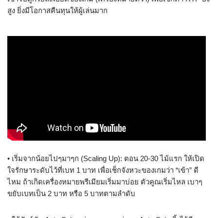
สูง ยิ่งมีโอกาสคืนทุนให้ผู้เล่นมาก
• เริ่มจากน้อยไปๆมาๆก (Scaling Up): ตอน 20-30 ไม้แรก ให้เปิด
ใจรักษาระดับไว้ที่เบท 1 บาท เพื่อเช็กจังหวะของเกมว่า “เข้า” ดี
ไหม ถ้าเกิดเครื่องหมายพรีเมียมเริ่มมาบ่อย ตัวคูณเริ่มไหล เบาๆ
ขยับเบทเป็น 2 บาท หรือ 5 บาทตามลำดับ