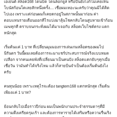
เอเย่นต์ สล็อต168 โดนบิด โดนล็อกยูส หรือปั่นยังไงก็ไม่เคยเห็น
โบนัสก้อนโตเลยสักหนึ่งครั้ง… เชื่อผมเหอะนะครับว่าคุณมิได้คิด
ไปเอง เพราะแต่ก่อนผมก็เคยตกอยู่ในสภาพนั้นมาก่อน ค่า
ตอบแทนรายเดือนออกทีไรแบ่งมาลุ้นโชคกลับโดนสูบหายเข้าก้อน
เมฆทุกที ตราบจนกระทั่งผมได้มาเจอกับ สล็อตเว็บไซต์ตรง แตก
หนักสุด
เริ่มต้นแค่ 1 บาท ที่เปลี่ยนมุมมองการเล่นเกมสล็อตของผมไป
นิรันดร วันนี้ผมเลยต้องการจะมาแชร์ประสบการณ์จริงแบบหมด
เปลือก จากคนเคยพังที่เปลี่ยนมาเป็นคนปัง สล็อตแตกยับๆทุกเมื่อ
เชื่อวัน ว่ามันทำได้จริงไหม แล้วก็สายปั่นจำเป็นต้องเริ่มต้นยังไง
ครับ
คนทุนน้อย เพราะเหตุไรจะต้อง tangtem168 แตกหนักสุด เริ่มต้น
เพียงแค่ 1 บาท?
ย้อนกลับไปเมื่อราวปีก่อน ผมเป็นพนักงานประจำธรรมดาๆที่มี
ความตึงเครียดรุมเร้า และต้องการหารายได้เสริมหรือความรื่นเริง