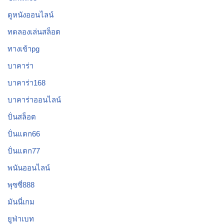
ดูหนังออนไลน์
ทดลองเล่นสล็อต
ทางเข้าpg
บาคาร่า
บาคาร่า168
บาคาร่าออนไลน์
ปั่นสล็อต
ปั่นแตก66
ปั่นแตก77
พนันออนไลน์
พุซซี่888
มันนี่เกม
ยูฟ่าเบท