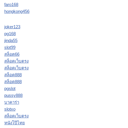
faro168
hongkong456
joker123
pg168
jinda55
slot99
สล็อต66
สล็อตเว็บตรง
สล็อตเว็บตรง
สล็อต888
สล็อต888
pgslot
pussy888
บาคาร่า
slotxo
สล็อตเว็บตรง
หนังโป๊ไทย