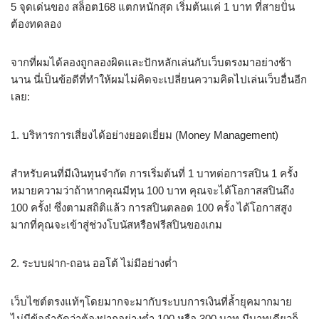
5 จุดเด่นของ สล็อต168 แตกหนักสุด เริ่มต้นแค่ 1 บาท ที่สายปั่น
ต้องทดลอง
จากที่ผมได้ลองถูกลองผิดและปักหลักเล่นกับเว็บตรงมาอย่างช้า
นาน นี่เป็นข้อดีที่ทำให้ผมไม่คิดจะเปลี่ยนความคิดไปเล่นเว็บอื่นอีก
เลย:
1. บริหารการเสี่ยงได้อย่างยอดเยี่ยม (Money Management)
สำหรับคนที่มีเงินทุนจำกัด การเริ่มต้นที่ 1 บาทต่อการสปิน 1 ครั้ง
หมายความว่าถ้าหากคุณมีทุน 100 บาท คุณจะได้โอกาสสปินถึง
100 ครั้ง! ซึ่งตามสถิติแล้ว การสปินตลอด 100 ครั้ง ได้โอกาสสูง
มากที่คุณจะเข้าสู่ช่วงโบนัสหรือฟรีสปินของเกม
2. ระบบฝาก-ถอน ออโต้ ไม่มีอย่างต่ำ
เว็บไซต์ตรงแท้ๆโดยมากจะมากับระบบการเงินที่ล้ำยุคมากมาย
ไม่มีข้อจำกัดว่าต้องฝากอย่างต่ำ 100 หรือ 300 บาท มีบาทเดียวก็