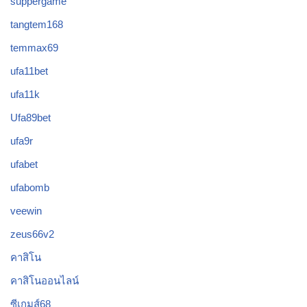
suppergame
tangtem168
temmax69
ufa11bet
ufa11k
Ufa89bet
ufa9r
ufabet
ufabomb
veewin
zeus66v2
คาสิโน
คาสิโนออนไลน์
ซีเกมส์68