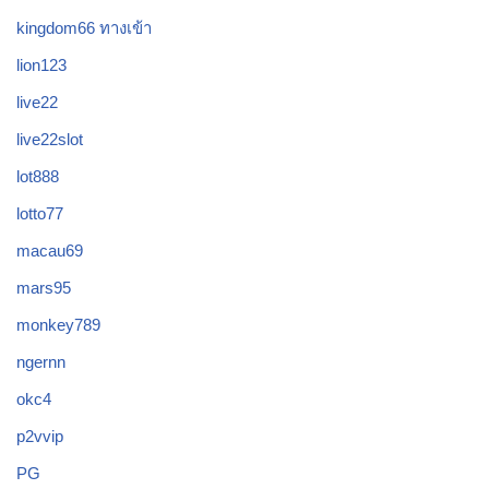
kingdom66 ทางเข้า
lion123
live22
live22slot
lot888
lotto77
macau69
mars95
monkey789
ngernn
okc4
p2vvip
PG