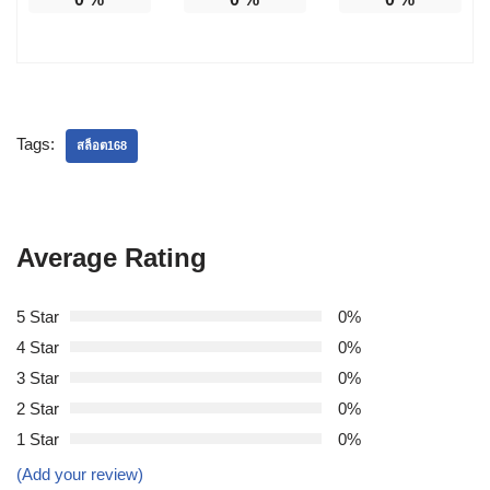
Tags:
สล็อต168
Average Rating
5 Star
0%
4 Star
0%
3 Star
0%
2 Star
0%
1 Star
0%
(Add your review)