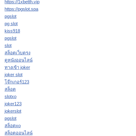
https://1xbetth.vip
https://pgslot.spa
pgslot
pg slot
kiss918
pgslot
slot
สล็อตเว็บตรง
ดูหนังออนไลน์
ทางเข้า joker
joker slot
โจ๊กเกอร์123
สล็อต
slotxo
joker123
jokerslot
pgslot
สล็อตxo
สล็อตออนไลน์