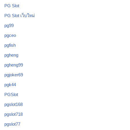
PG Slot
PG Slot เว็บใหม่
pg99
pgceo
pgfish
pgheng
pgheng99
pgjoker69
pgk44
PGSlot
pgslot168
pgslot718
pgslot77