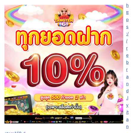
h
tt
p
s
:/
/
r
e
b
r
a
n
d
.l
y
/t
a
n