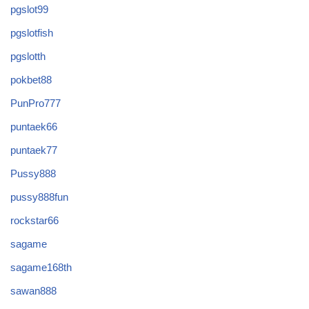
pgslot99
pgslotfish
pgslotth
pokbet88
PunPro777
puntaek66
puntaek77
Pussy888
pussy888fun
rockstar66
sagame
sagame168th
sawan888