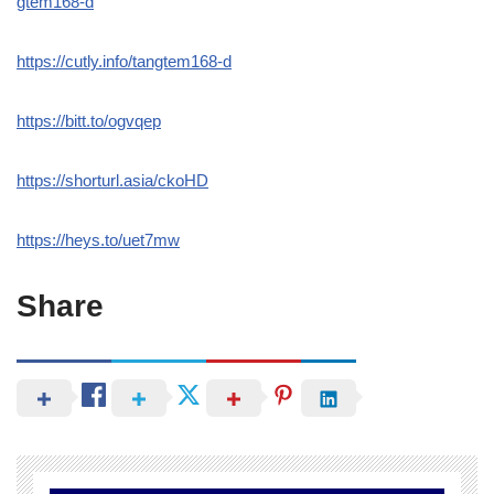
gtem168-d
https://cutly.info/tangtem168-d
https://bitt.to/ogvqep
https://shorturl.asia/ckoHD
https://heys.to/uet7mw
Share