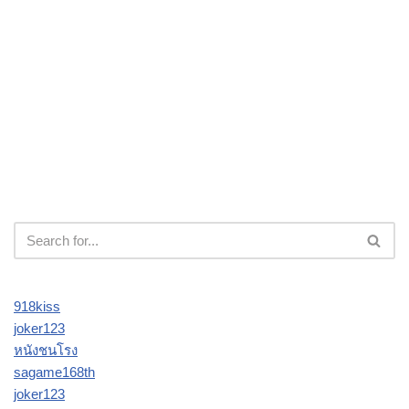
918kiss
joker123
หนังชนโรง
sagame168th
joker123