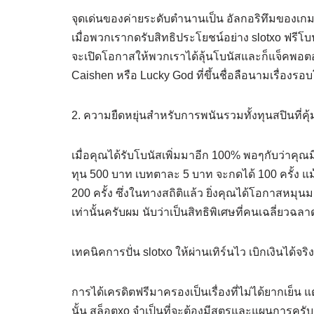
จุดเด่นของค่ายระดับตำนานเป็น อัลกอริทึมของเกม
เมื่อพวกเรากดรับสิทธิประโยชน์อย่าง slotxo ฟรีโบ
จะเปิดโอกาสให้พวกเราได้ลุ้นโบนัสและก็แจ็คพอตอ
Caishen หรือ Lucky God ที่ขึ้นชื่อลือนามเรื่องรอ
2. ความยืดหยุ่นสำหรับการพนันรวมทั้งทุนสปินที่คุ้
เมื่อคุณได้รับโบนัสเพิ่มมาอีก 100% พอๆกับว่าคุณ
ทุน 500 บาท เบทตาละ 5 บาท จะกดได้ 100 ครั้ง แม
200 ครั้ง ซึ่งในทางสถิติแล้ว ยิ่งคุณได้โอกาสหมุนม
เท่านั้นครับผม นับว่าเป็นสิทธิพิเศษที่คนเฉลี่ยว
เทคนิคการปั่น slotxo ให้ผ่านเทิร์นไว เบิกเงินได้จร
การได้เครดิตฟรีมาครองเป็นเรื่องที่ไม่ได้ยากเย็
นั้น สล็อตxo จำเป็นที่จะต้องมีสูตรและแผนการครั