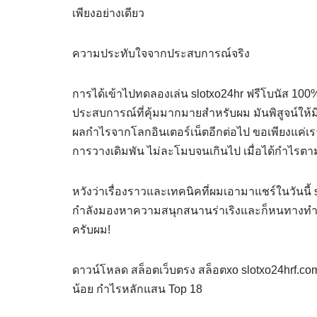
เพียงอย่างเดียว
ความประทับใจจากประสบการณ์จริง
การได้เข้าไปทดลองเล่น slotxo24hr ฟรีโบนัส 100% เล
ประสบการณ์ที่คุ้มมากมายสำหรับผม มันพิสูจน์ให้ม
ผลกำไรจากโลกอินเตอร์เน็ตอีกต่อไป ขอเพียงแค่เรา
การวางเดิมพัน ไม่ละโมบจนเกินไป เมื่อได้กำไรต
หวังว่าเรื่องราวและเทคนิคที่ผมเอามาแชร์ในวันนี
กำลังมองหาความสนุกสนานร่าเริงและก็หนทางทำเ
ครับผม!
ดาวน์โหลด สล็อตเว็บตรง สล็อตxo slotxo24hrf.com
น้อย กำไรหลักแสน Top 18