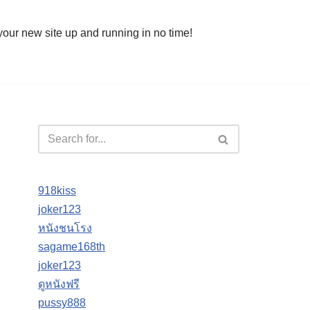
your new site up and running in no time!
918kiss
joker123
หนังชนโรง
sagame168th
joker123
ดูหนังฟรี
pussy888