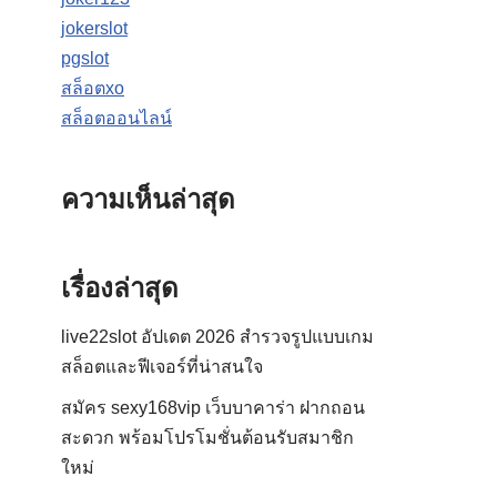
jokerslot
pgslot
สล็อตxo
สล็อตออนไลน์
ความเห็นล่าสุด
เรื่องล่าสุด
live22slot อัปเดต 2026 สำรวจรูปแบบเกม
สล็อตและฟีเจอร์ที่น่าสนใจ
สมัคร sexy168vip เว็บบาคาร่า ฝากถอน
สะดวก พร้อมโปรโมชั่นต้อนรับสมาชิก
ใหม่