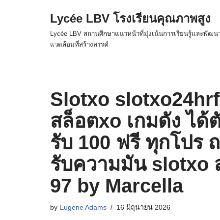
Lycée LBV โรงเรียนคุณภาพสูง
Skip
Lycée LBV สถานศึกษาแนวหน้าที่มุ่งเน้นการเรียนรู้และพัฒน
to
แวดล้อมที่สร้างสรรค์
content
Slotxo slotxo24hrf
สล็อตxo เกมดัง ได้
รับ 100 ฟรี ทุกโปร ถอ
รับความมัน slotxo ส
97 by Marcella
by
Eugene Adams
16 มิถุนายน 2026