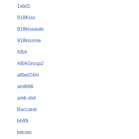
1xbit1
918Kiss
918kissauto
918kissme
ABA
ABAGroup2
allbet24hr
alot666
amb slot
Baccarat
bh99
bitcoin