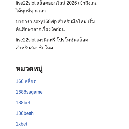
live22slot สล็อตออนไลน์ 2026 เข้าถึงเกม
ได้ทุกที่ทุกเวลา
บาคาร่า sexy168vip สำหรับมือใหม่ เริ่ม
ต้นศึกษาจากเรื่องใดก่อน
live22slot เครดิตฟรี โปรโมชั่นสล็อต
สำหรับสมาชิกใหม่
หมวดหมู่
168 สล็อต
1688sagame
188bet
188betth
1xbet