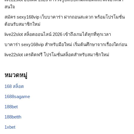
สนใจ
สมัคร sexy168vip เว็บบาคาร่า ฝากถอนสะดวก พร้อมโปรโมชั่น
ต้อนรับสมาชิกใหม่
live22slot สล็อตออนไลน์ 2026 เข้าถึงเกมได้ทุกที่ทุกเวลา
บาคาร่า sexy168vip สำหรับมือใหม่ เริ่มต้นศึกษาจากเรื่องใดก่อน
live22slot เครดิตฟรี โปรโมชั่นสล็อตสำหรับสมาชิกใหม่
หมวดหมู่
168 สล็อต
1688sagame
188bet
188betth
1xbet