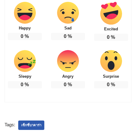
Happy
Sad
Excited
0
%
0
%
0
%
Sleepy
Angry
Surprise
0
%
0
%
0
%
Tags:
เซ็กซี่บาคาร่า