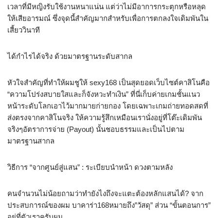
เวลาที่มีหญิงรับใช้งานหนาแน่น แต่ว่าไม่มีอาการกระตุกหรือหลุด
ให้เสียอารมณ์ ซึ่งจุดนี้สำคัญมากสำหรับเพื่อการตกลงใจเดิมพันใน
เสี้ยววินาที
ได้กำไรได้จริง ด้วยมาตรฐานระดับสากล
หัวใจสำคัญที่ทำให้ผมชูให้ sexy168 เป็นสุดยอดเว็บไซต์คาสิโนคือ
“ความโปร่งสบายใสและก็จังหวะทำเงิน” ที่นี่เก็บค่ายเกมชั้นแนว
หน้าระดับโลกเอาไว้มากมายก่ายกอง โดยเฉพาะเกมถ่ายทอดสดที่
ส่งตรงจากคาสิโนจริง ให้ความรู้สึกเหมือนเรานั่งอยู่ที่โต๊ะเดิมพัน
จริงๆอัตราการจ่าย (Payout) นั้นชอบธรรมและเป็นไปตาม
มาตรฐานสากล
วิธีการ “จากศูนย์สู่แสน” : ระเบียบนำหน้า ดวงตามหลัง
คนจำนวนไม่น้อยถามว่าทำยังไงถึงจะแตะต้องหลักแสนได้? จาก
ประสบการณ์ของผม บาคาร่า168หมายถึง”วัสดุ” ส่วน “ขั้นตอนการ”
อยู่ที่ตัวเราครับผม