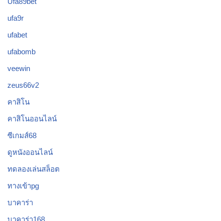
Ufa89bet
ufa9r
ufabet
ufabomb
veewin
zeus66v2
คาสิโน
คาสิโนออนไลน์
ซีเกมส์68
ดูหนังออนไลน์
ทดลองเล่นสล็อต
ทางเข้าpg
บาคาร่า
บาคาร่า168