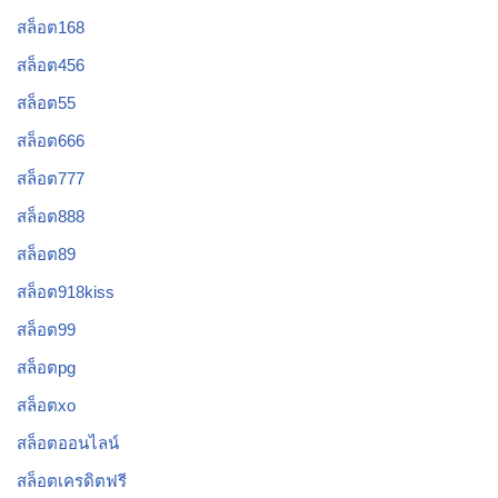
สล็อต168
สล็อต456
สล็อต55
สล็อต666
สล็อต777
สล็อต888
สล็อต89
สล็อต918kiss
สล็อต99
สล็อตpg
สล็อตxo
สล็อตออนไลน์
สล็อตเครดิตฟรี