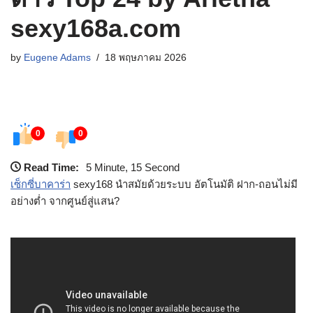
sexy168a.com
by
Eugene Adams
18 พฤษภาคม 2026
0
0
Read Time:
5 Minute, 15 Second
เซ็กซี่บาคาร่า
sexy168 นำสมัยด้วยระบบ อัตโนมัติ ฝาก-ถอน​ไม่มี
อย่างต่ำ จากศูนย์สู่แสน?