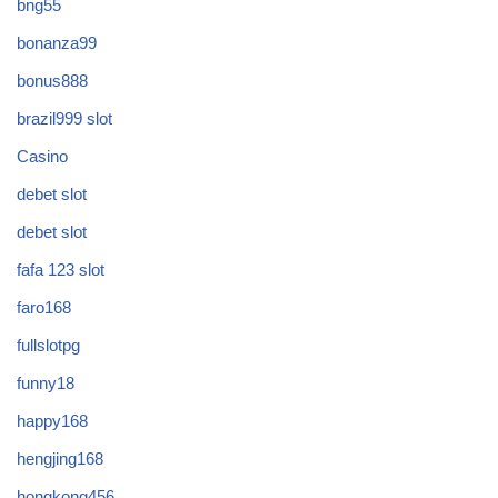
bng55
bonanza99
bonus888
brazil999 slot
Casino
debet slot
debet slot
fafa 123 slot
faro168
fullslotpg
funny18
happy168
hengjing168
hongkong456