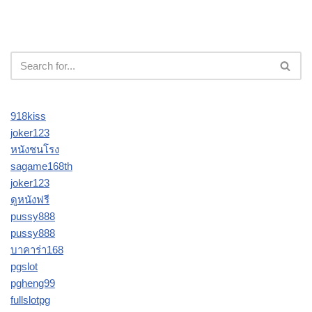
918kiss
joker123
หนังชนโรง
sagame168th
joker123
ดูหนังฟรี
pussy888
pussy888
บาคาร่า168
pgslot
pgheng99
fullslotpg