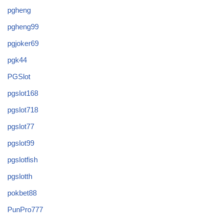
pgheng
pgheng99
pgjoker69
pgk44
PGSlot
pgslot168
pgslot718
pgslot77
pgslot99
pgslotfish
pgslotth
pokbet88
PunPro777