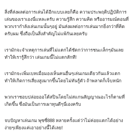
สิ่งที่ส่งผลต่อการเล่นได้อีกแบบเลยก็คือ ความประพฤติปฏิบัติการ
เล่นของเราเองนี่แหละครับ ความรู้สึก ความคิด หรืออารมณ์ตอนที่
พวกเรากำลังเล่นเกมนั้นๆอยู่ มันส่งผลต่อการเล่นมากยิ่งกว่าที่คิด
ครับผม ซึ่งถือเป็นสิ่งสำคัญไม่แพ้กันเลยครับ
เรามักจะจำเหตุการเล่นที่ไม่แตกได้ชัดกว่าการชนะเล็กๆมันเลย
ทำให้เรารู้สึกว่า เล่นเกมนี้ไม่แตกสักที!
เรามักจะเพิ่มเบทเมื่อมองเห็นคนอื่นๆเล่นเกมเดียวกันแล้วแตก
ทำให้เกิดการเสี่ยงสูงมากขึ้นโดยไม่ทันรู้ตัว ถ้าพลาดก็เจ็บหนัก
พวกเราชอบปล่อยออโต้สปินโดยไม่สแกนสัญญาณอะไรก็ตามที่
เกิดขึ้น ซึ่งมันเป็นการเผาทุนดีๆนี่เองครับ
จบปัญหาเล่นเกม พุซซี่888 หลายครั้งแต่ว่าไม่ค่อยแตกได้อย่าง
ง่ายๆเพียงแค่เอาอย่างนี้ได้เลย!