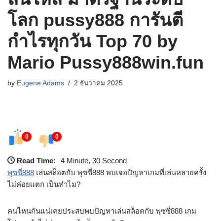
โลก pussy888 การันตี
กำไรทุกวัน Top 70 by
Mario Pussy888win.fun
by
Eugene Adams
2 ธันวาคม 2025
0
0
Read Time:
4 Minute, 30 Second
พุซซี่888
เล่นสล็อตกับ พุซซี่888 พบเจอปัญหาเกมที่เล่นหลายครั้ง
ไม่ค่อยแตก เป็นทำไม?
คนไหนกันแน่เคยประสบพบปัญหาเล่นสล็อตกับ พุซซี่888 เกม