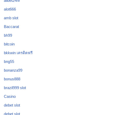
allbet24hr
alot666
amb slot
Baccarat
bh99
bitcoin
bkkwin เครดิตฟรี
bng55
bonanza99
bonus888
brazil999 slot
Casino
debet slot
debet slot