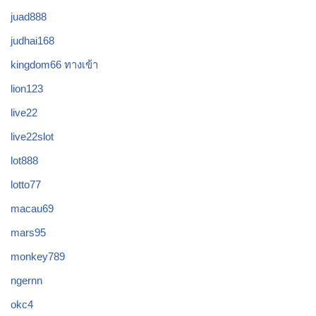
juad888
judhai168
kingdom66 ทางเข้า
lion123
live22
live22slot
lot888
lotto77
macau69
mars95
monkey789
ngernn
okc4