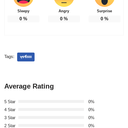
Sleepy
Angry
Surprise
0
%
0
%
0
%
Tags:
พุซซี่888
Average Rating
5 Star
0%
4 Star
0%
3 Star
0%
2 Star
0%