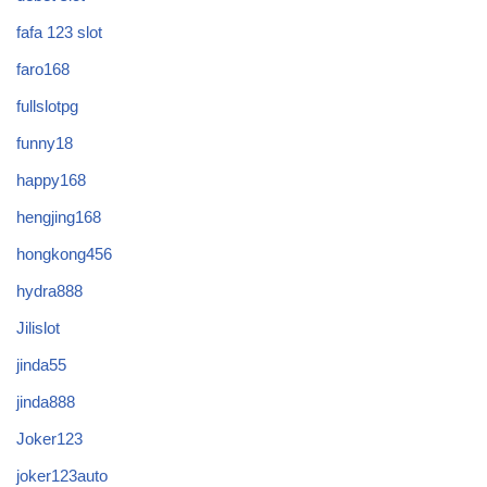
fafa 123 slot
faro168
fullslotpg
funny18
happy168
hengjing168
hongkong456
hydra888
Jilislot
jinda55
jinda888
Joker123
joker123auto