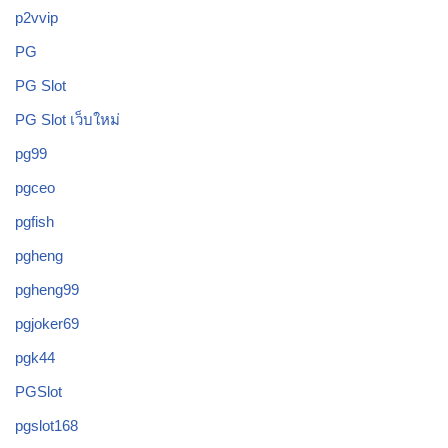
p2vvip
PG
PG Slot
PG Slot เว็บใหม่
pg99
pgceo
pgfish
pgheng
pgheng99
pgjoker69
pgk44
PGSlot
pgslot168