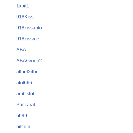
1xbit1
918Kiss
918kissauto
918kissme
ABA
ABAGroup2
allbet24hr
alot666
amb slot
Baccarat
bh99
bitcoin