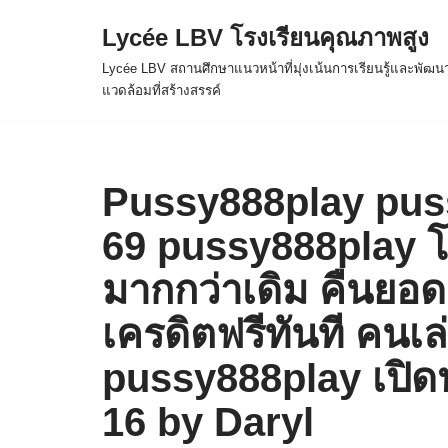
Lycée LBV โรงเรียนคุณภาพสูง
Skip
Lycée LBV สถานศึกษาแนวหน้าที่มุ่งเน้นการเรียนรู้และพัฒน
to
แวดล้อมที่สร้างสรรค์
content
Pussy888play pus
69 pussy888play โปร
มากกว่าเดิม คืนยอด
เครดิตฟรีทันที คนเล
pussy888play เปิด
16 by Daryl