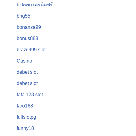
bkkwin เครดิตฟรี
bng55
bonanza99
bonus888
brazil999 slot
Casino
debet slot
debet slot
fafa 123 slot
faro168
fullslotpg
funny18