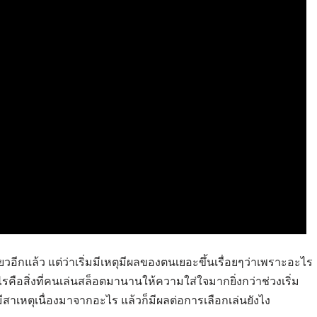
อีกแล้ว แต่ว่าเริ่มมีเหตุมีผลของตนเยอะขึ้นเรื่อยๆว่าเพราะอะไร
ะไรคือสิ่งที่คนเล่นสล็อตมานานให้ความใส่ใจมากยิ่งกว่าช่วงเริ่ม
ะมีสาเหตุเนื่องมาจากอะไร แล้วก็มีผลต่อการเลือกเล่นยังไง