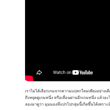
เราไม่ได้เลือกเกมจากความแปลกใหม่เพียงอย่างเดียว
ถึงหยุดดูเกมหนึ่ง หรือเลื่อนผ่านอีกเกมหนึ่ง แล้วอ
ลองมาดูว่า มุมมองที่แปรไปกลุ่มนี้เกิดขึ้นได้เพรา