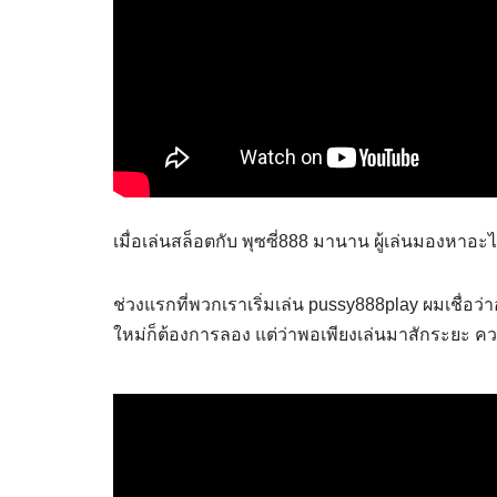
เมื่อเล่นสล็อตกับ พุซซี่888 มานาน ผู้เล่นมองหาอะ
ช่วงแรกที่พวกเราเริ่มเล่น pussy888play ผมเชื่อว
ใหม่ก็ต้องการลอง แต่ว่าพอเพียงเล่นมาสักระยะ ค