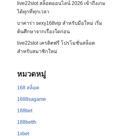
live22slot สล็อตออนไลน์ 2026 เข้าถึงเกม
ได้ทุกที่ทุกเวลา
บาคาร่า sexy168vip สำหรับมือใหม่ เริ่ม
ต้นศึกษาจากเรื่องใดก่อน
live22slot เครดิตฟรี โปรโมชั่นสล็อต
สำหรับสมาชิกใหม่
หมวดหมู่
168 สล็อต
1688sagame
188bet
188betth
1xbet