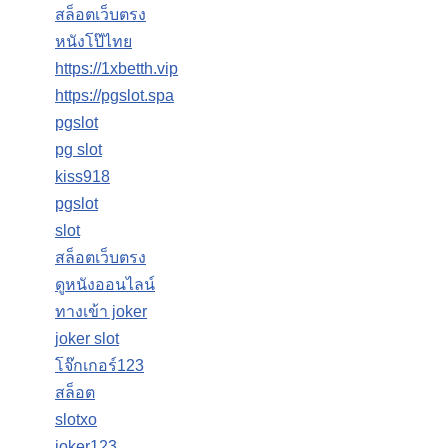
สล็อตเว็บตรง
หนังโป๊ไทย
https://1xbetth.vip
https://pgslot.spa
pgslot
pg slot
kiss918
pgslot
slot
สล็อตเว็บตรง
ดูหนังออนไลน์
ทางเข้า joker
joker slot
โจ๊กเกอร์123
สล็อต
slotxo
joker123