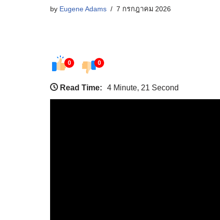
by
Eugene Adams
7 กรกฎาคม 2026
0
0
Read Time:
4 Minute, 21 Second