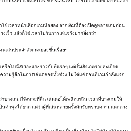
ๆว่า เกมนั้นน่าจะตอบโจทย์การเล่นไหม โดยไม่ต้องเสียเวลาทดลอง
ช้เวลาหน้าเลือกเกมน้อยลง จากเดิมที่ต้องเปิดดูหลายเกมก่อน
้างเร็ว แล้วก็ใช้เวลาไปกับการเล่นจริงมากยิ่งกว่า
คนเล่นประจำสังเกตเยอะขึ้นเรื่อยๆ
ามหรือโบนัสเยอะแยะราวกับทีแรกๆ แต่เริ่มสังเกตรายละเอียด
ต่อความรู้สึกในการเล่นตลอดทั้งช่วง ไม่ใช่แค่ตอนที่เกมกำลังแจก
าบางเกมมีจังหวะที่ลื่น เล่นต่อได้เพลิดเพลิน เวลาที่บางเกมให้
็นคำพูดได้ยาก แต่ว่าผู้ที่เล่นหลายครั้งมักรับทราบความแตกต่าง