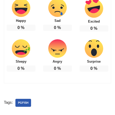
Happy
Sad
Excited
0
%
0
%
0
%
Sleepy
Angry
Surprise
0
%
0
%
0
%
Tags:
PGFISH