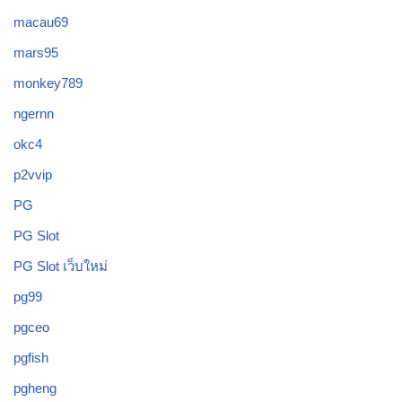
macau69
mars95
monkey789
ngernn
okc4
p2vvip
PG
PG Slot
PG Slot เว็บใหม่
pg99
pgceo
pgfish
pgheng