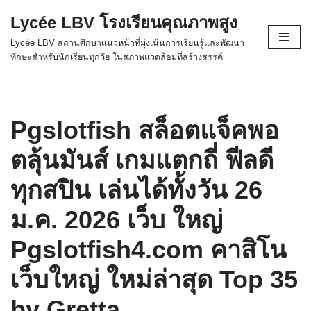
Lycée LBV โรงเรียนคุณภาพสูง
Skip
Lycée LBV สถานศึกษาแนวหน้าที่มุ่งเน้นการเรียนรู้และพัฒนา
to
ทักษะสำหรับนักเรียนทุกวัย ในสภาพแวดล้อมที่สร้างสรรค์
content
Pgslotfish สล็อตแจ็คพอ
ตลุ้นมันส์ เกมแตกถี่ ฟีลดี
ทุกสปิน เล่นได้ทั้งวัน 26
ม.ค. 2026 เว็บ ใหญ่
Pgslotfish4.com คาสิโน
เว็บใหญ่ ใหม่ล่าสุด Top 35
by Gretta