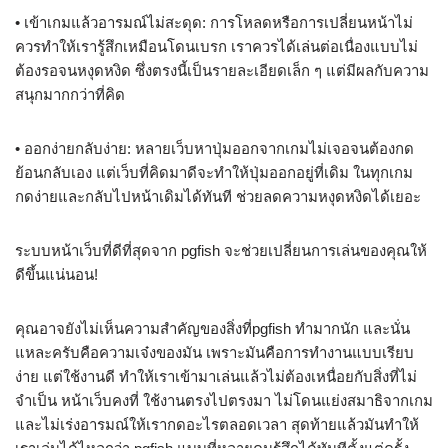
• เข้าเกมแล้วอารมณ์ไม่สะดุด: การโหลดหรือการเปลี่ยนหน้าไม่
ควรทำให้เรารู้สึกเหมือนโดนเบรก เราควรได้เล่นต่อเนื่องแบบไม่
ต้องรอจนหงุดหงิด ซึ่งตรงนี้เป็นรายละเอียดเล็ก ๆ แต่มีผลกับความ
สนุกมากกว่าที่คิด
• ออกง่ายกลับง่าย: หลายเว็บหาปุ่มออกจากเกมไม่เจอจนต้องกด
ย้อนกลับเอง แต่เว็บที่คิดมาดีจะทำให้ปุ่มออกอยู่ที่เดิม ในทุกเกม
กดง่ายและกลับไปหน้าเดิมได้ทันที ช่วยลดความหงุดหงิดได้เยอะ
ระบบหน้าเว็บที่ดีที่สุดจาก pgfish จะช่วยเปลี่ยนการเล่นของคุณให้
ดีขึ้นแน่นอน!
คุณอาจยังไม่เห็นความสำคัญของสิ่งที่pgfish ทำมากนัก และนั่น
แหละครับคือความเจ๋งของมัน เพราะมันคือการทำงานแบบเรียบ
ง่าย แต่ใช้งานดี ทำให้เราเข้ามาเล่นแล้วไม่ต้องเหนื่อยกับสิ่งที่ไม่
จำเป็น หน้าเว็บคงที่ ใช้งานตรงไปตรงมา ไม่โดนแย่งสมาธิจากเกม
และไม่เร่งอารมณ์ให้เรากดอะไรตลอดเวลา สุดท้ายแล้วมันทำให้