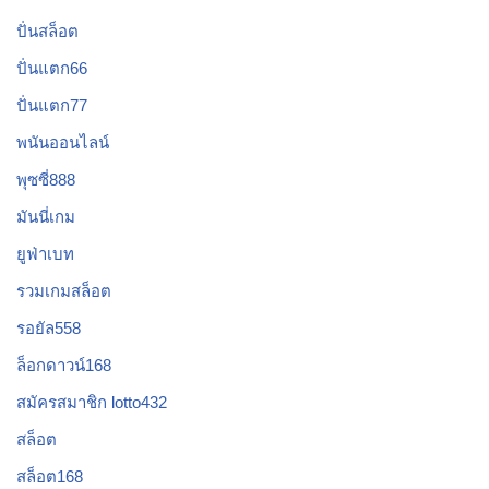
ปั่นสล็อต
ปั่นแตก66
ปั่นแตก77
พนันออนไลน์
พุซซี่888
มันนี่เกม
ยูฟ่าเบท
รวมเกมสล็อต
รอยัล558
ล็อกดาวน์168
สมัครสมาชิก lotto432
สล็อต
สล็อต168