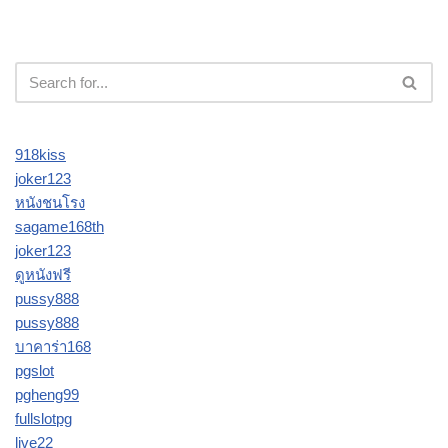
918kiss
joker123
หนังชนโรง
sagame168th
joker123
ดูหนังฟรี
pussy888
pussy888
บาคาร่า168
pgslot
pgheng99
fullslotpg
live22