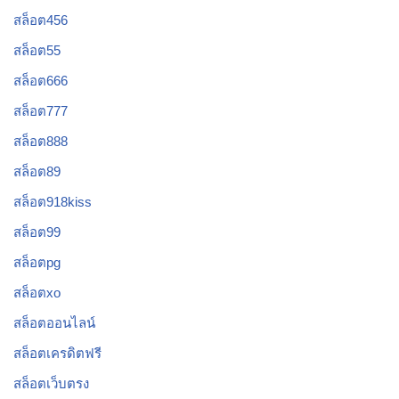
สล็อต456
สล็อต55
สล็อต666
สล็อต777
สล็อต888
สล็อต89
สล็อต918kiss
สล็อต99
สล็อตpg
สล็อตxo
สล็อตออนไลน์
สล็อตเครดิตฟรี
สล็อตเว็บตรง