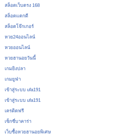
สล็อตเว็บตรง 168
สล็อตแตกดี
สล็อตโจ๊กเกอร์
หวย24ออนไลน์
หวยออนไลน์
หวยฮานอยวันนี้
เกมยิงปลา
เกมยูฟ่า
เข้าสู่ระบบ ufa191
เข้าสู่ระบบ ufa191
เครดิตฟรี
เซ็กซี่บาคาร่า
เว็บซื้อหวยฮานอยพิเศษ