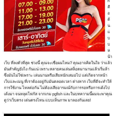
h
คื
อ
ต้
น
แ
บ
บ
ห
น้า
เว็บ ที่ลงตัวที่สุด ช่วงนี้ คุณจะเชื่อผมไหม? คุณอาจคิดในใจ ว่าแล้ว
มันสำคัญยังไง กันแน่ เพราะหลายคนเล่นสล็อตมานานแล้วเริ่มล้า
ซึ่งมันไม่ใช่เพราะ เล่นนานหรือเสียหนักเสมอไป แต่เกิดจากหน้า
เว็บและเมนู ที่เราต้องอยู่กับมันตลอดเวลา ต่างหาก เว็บที่ดีจะทำให้
การใช้งาน ไหลต่อกัน ไม่ต้องเสียอารมณ์กับการรอหรือการเด้งไป
เด้งมา จนหลุดโฟกัส จากเกม pgfish และในบทความนี้ผมจะพาคุณ
ดูว่าเว็บตรง เด่นตรงไหน แบบเห็นภาพ มาลองกันเลย!