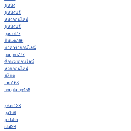
ดูหนัง
ดูหนังฟรี
หนังออนไลน์
ดูหนังฟรี
pgslot77
ปั่นแตก66
บาคาร่าออนไลน์
punpro777
ซื้อหวยออนไลน์
หวยออนไลน์
สล็อต
faro168
hongkong456
joker123
pg168
jinda55
slot99