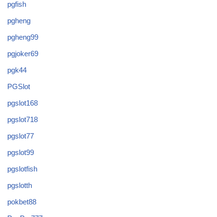
pgfish
pgheng
pgheng99
pgjoker69
pgk44
PGSlot
pgslot168
pgslot718
pgslot77
pgslot99
pgslotfish
pgslotth
pokbet88