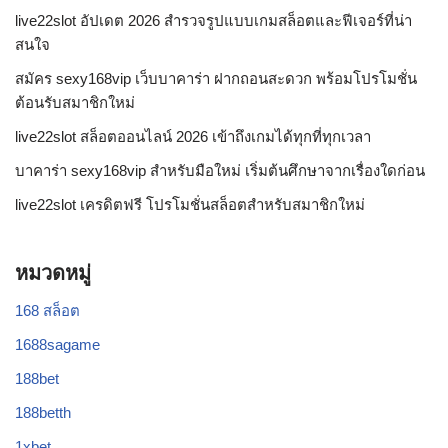
live22slot อัปเดต 2026 สำรวจรูปแบบเกมสล็อตและฟีเจอร์ที่น่า
สนใจ
สมัคร sexy168vip เว็บบาคาร่า ฝากถอนสะดวก พร้อมโปรโมชั่น
ต้อนรับสมาชิกใหม่
live22slot สล็อตออนไลน์ 2026 เข้าถึงเกมได้ทุกที่ทุกเวลา
บาคาร่า sexy168vip สำหรับมือใหม่ เริ่มต้นศึกษาจากเรื่องใดก่อน
live22slot เครดิตฟรี โปรโมชั่นสล็อตสำหรับสมาชิกใหม่
หมวดหมู่
168 สล็อต
1688sagame
188bet
188betth
1xbet