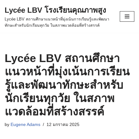
Lycée LBV โรงเรียนคุณภาพสูง
Skip
Lycée LBV สถานศึกษาแนวหน้าที่มุ่งเน้นการเรียนรู้และพัฒนา
to
ทักษะสำหรับนักเรียนทุกวัย ในสภาพแวดล้อมที่สร้างสรรค์
content
Lycée LBV สถานศึกษา
แนวหน้าที่มุ่งเน้นการเรียน
รู้และพัฒนาทักษะสำหรับ
นักเรียนทุกวัย ในสภาพ
แวดล้อมที่สร้างสรรค์
by
Eugene Adams
12 มกราคม 2025