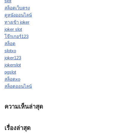
slot
สล็อตเว็บตรง
ดูหนังออนไลน์
ทางเข้า joker
joker slot
โจ๊กเกอร์123
สล็อต
slotxo
joker123
jokerslot
pgslot
สล็อตxo
สล็อตออนไลน์
ความเห็นล่าสุด
เรื่องล่าสุด