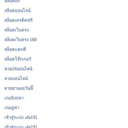
สล็อตxo
สล็อตออนไลน์
สล็อตเครดิตฟรี
สล็อตเว็บตรง
สล็อตเว็บตรง 168
สล็อตแตกดี
สล็อตโจ๊กเกอร์
หวย24ออนไลน์
หวยออนไลน์
หวยฮานอยวันนี้
เกมยิงปลา
เกมยูฟ่า
เข้าสู่ระบบ ufa191
เข้าสู่ระบบ ufa191