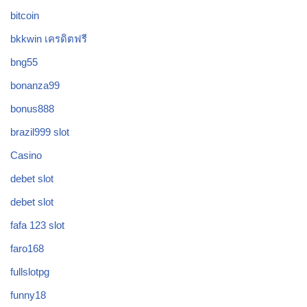
bitcoin
bkkwin เครดิตฟรี
bng55
bonanza99
bonus888
brazil999 slot
Casino
debet slot
debet slot
fafa 123 slot
faro168
fullslotpg
funny18