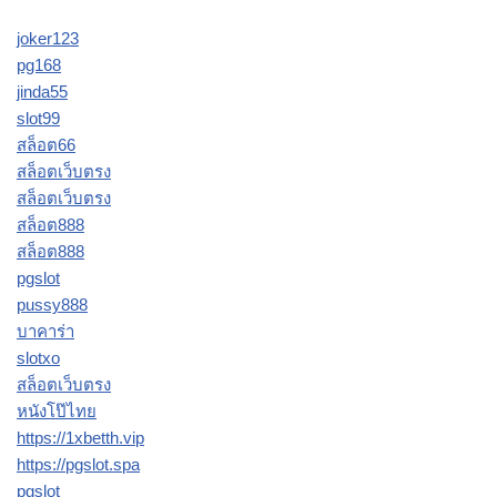
joker123
pg168
jinda55
slot99
สล็อต66
สล็อตเว็บตรง
สล็อตเว็บตรง
สล็อต888
สล็อต888
pgslot
pussy888
บาคาร่า
slotxo
สล็อตเว็บตรง
หนังโป๊ไทย
https://1xbetth.vip
https://pgslot.spa
pgslot