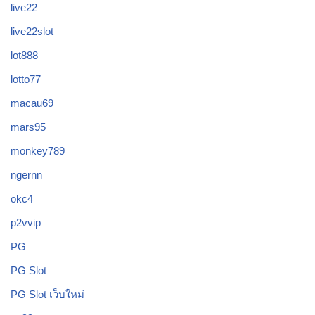
live22
live22slot
lot888
lotto77
macau69
mars95
monkey789
ngernn
okc4
p2vvip
PG
PG Slot
PG Slot เว็บใหม่