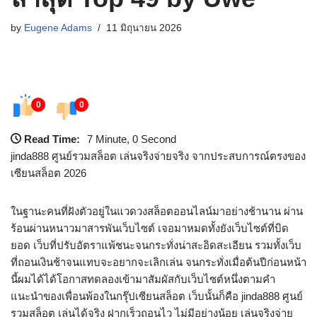
by
Eugene Adams
11 มิถุนายน 2026
0
0
Read Time:
7 Minute, 0 Second
jinda888 ศูนย์รวมสล็อต เล่นจริงจ่ายจริง จากประสบการณ์ตรงของ
เซียนสล็อต 2026
ในฐานะคนที่ฝังตัวอยู่ในแวดวงสล็อตออนไลน์มาอย่างช้านาน ผ่าน
ร้อนผ่านหนาวมาสารพันเว็บไซต์ เจอมาหมดทั้งยังเว็บไซต์ที่บิด
ยอด เว็บที่ปรับอัตราแพ้ชนะจนกระทั่งน่าสะอิดสะเอียน รวมทั้งเว็บ
ที่ถอนเงินช้าจนแทบจะอยากจะเลิกเล่น จนกระทั่งเมื่อต้นปีก่อนหน้า
นี้ผมได้ได้โอกาสทดลองเข้ามาสัมผัสกับเว็บไซต์หนึ่งตามคำ
แนะนำของเพื่อนพ้องในกรุ๊ปเซียนสล็อต เว็บนั้นก็คือ jinda888 ศูนย์
รวมสล็อต เล่นได้จริง ฝากเร็วถอนไว ไม่มีอย่างน้อย เล่นจริงจ่าย