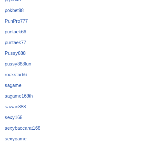
pokbet88
PunPro777
puntaek66
puntaek77
Pussy888
pussy888fun
rockstar66
sagame
sagame168th
sawan888
sexy168
sexybaccarat168
sexygame