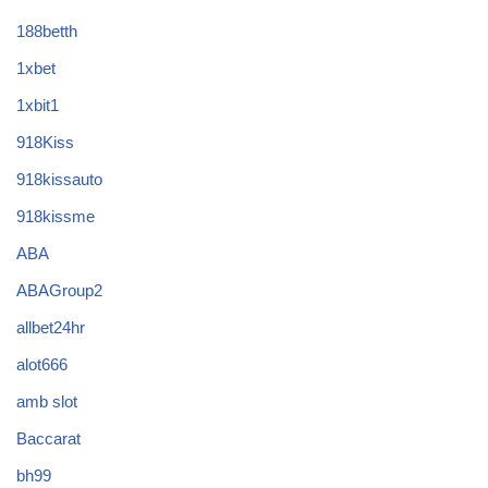
188betth
1xbet
1xbit1
918Kiss
918kissauto
918kissme
ABA
ABAGroup2
allbet24hr
alot666
amb slot
Baccarat
bh99