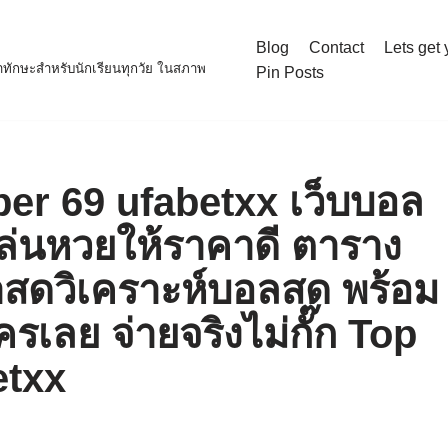
Blog
Contact
Lets get 
าทักษะสำหรับนักเรียนทุกวัย ในสภาพ
Pin Posts
ber 69 ufabetxx เว็บบอล
 เล่นหวยให้ราคาดี ตาราง
าสดวิเคราะห์บอลสด พร้อม
ัครเลย จ่ายจริงไม่กั๊ก Top
etxx