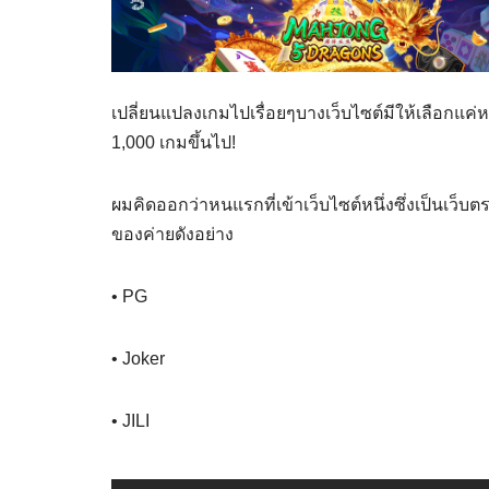
เปลี่ยนแปลงเกมไปเรื่อยๆบางเว็บไซต์มีให้เลือกแค่หลัก
1,000 เกมขึ้นไป!
ผมคิดออกว่าหนแรกที่เข้าเว็บไซต์หนึ่งซึ่งเป็นเว็
ของค่ายดังอย่าง
• PG
• Joker
• JILI