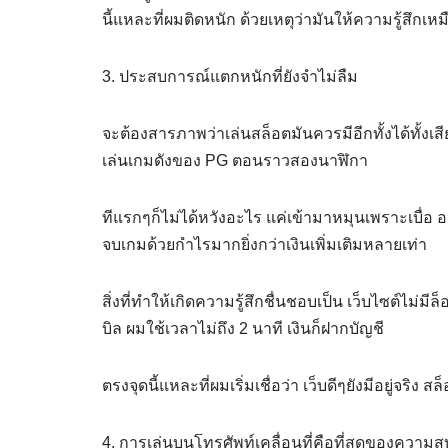
นี้แหละที่ผมติดหนัก ด้วยเหตุว่ามันให้ความรู้สึกเห
3. ประสบการณ์แตกหนักที่ยังจำไม่ลืม
จะต้องสารภาพว่าเล่นสล็อตมันควรมีอีกทั้งได้ทั้งเสีย แ
เล่นเกมดังของ PG ตอนราวสองนาฬิกา
ทีแรกๆก็ไม่ได้หวังอะไร แค่เข้ามาหมุนเพราะเบื่อ อ
จบเกมด้วยกำไรมากยิ่งกว่าเงินเพิ่มเติมหลายเท่า
สิ่งที่ทำให้เกิดความรู้สึกชื่นชอบเป็น เว็บไซต์ไม่มีล
บิล ผมใช้เวลาไม่ถึง 2 นาที เงินก็ฝากบัญชี
ตรงจุดนี้แหละที่ผมเริ่มเชื่อว่า เว็บดีๆยังมีอยู่จริง สล
4. การเล่นบนโทรศัพท์เคลื่อนที่คือที่สุดของความ