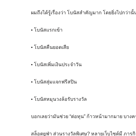
ผมถึงได้รู้เรื่องว่า โบนัสสำคัญมาก โดยยิ่งไปกว่าน
• โบนัสแรกเข้า
• โบนัสคืนยอดเสีย
• โบนัสเพิ่มเงินประจำวัน
• โบนัสสุ่มแจกฟรีสปิน
• โบนัสหมุนวงล้อรับรางวัล
บอกเลยว่ามันช่วย “ต่อทุน” ก้าวหน้ามากมาย บางครั
สล็อตยูฟ่า ส่วนรางวัลพิเศษ? หลายเว็บไซต์มี ภารก