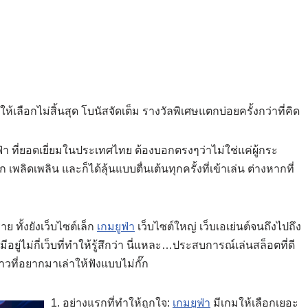
ให้เลือกไม่สิ้นสุด โบนัสจัดเต็ม รางวัลพิเศษแตกบ่อยครั้งกว่าที่คิด
 ที่ยอดเยี่ยมในประเทศไทย ต้องบอกตรงๆว่าไม่ใช่แค่ผู้กระ
ก เพลิดเพลิน และก็ได้ลุ้นแบบตื่นเต้นทุกครั้งที่เข้าเล่น ต่างหากที่
 ทั้งยังเว็บไซต์เล็ก
เกมยูฟ่า
เว็บไซต์ใหญ่ เว็บเอเย่นต์จนถึงไปถึง
ยู่ไม่กี่เว็บที่ทำให้รู้สึกว่า นี่แหละ…ประสบการณ์เล่นสล็อตที่ดี
องราวที่อยากมาเล่าให้ฟังแบบไม่กั๊ก
1. อย่างแรกที่ทำให้ถูกใจ:
เกมยูฟ่า
มีเกมให้เลือกเยอะ