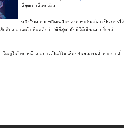
ที่สุดเท่าที่เคยเห็น
หนึ่งในความเพลิดเพลินของการเล่นสล็อตเป็น การได้
สิบเกม แต่เว็บที่ผมคิดว่า “ดีที่สุด” มักมีให้เลือกมากยิ่งกว่า
บตรงใหญ่ในไทย หน้าเกมยาวเป็นกิโล เลือกกันจนกระทั่งลายตา ทั้ง