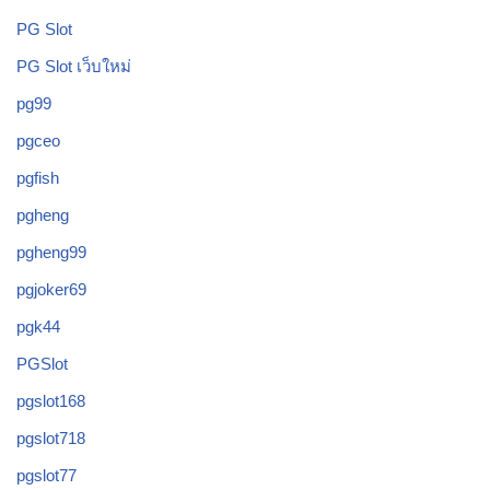
PG Slot
PG Slot เว็บใหม่
pg99
pgceo
pgfish
pgheng
pgheng99
pgjoker69
pgk44
PGSlot
pgslot168
pgslot718
pgslot77