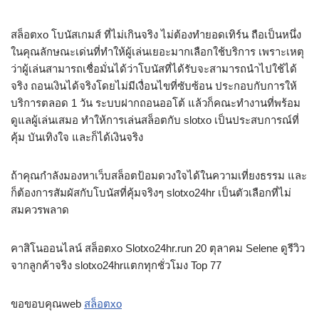
สล็อตxo โบนัสเกมส์ ที่ไม่เกินจริง ไม่ต้องทำยอดเทิร์น ถือเป็นหนึ่ง
ในคุณลักษณะเด่นที่ทำให้ผู้เล่นเยอะมากเลือกใช้บริการ เพราะเหตุ
ว่าผู้เล่นสามารถเชื่อมั่นได้ว่าโบนัสที่ได้รับจะสามารถนำไปใช้ได้
จริง ถอนเงินได้จริงโดยไม่มีเงื่อนไขที่ซับซ้อน ประกอบกับการให้
บริการตลอด 1 วัน ระบบฝากถอนออโต้ แล้วก็คณะทำงานที่พร้อม
ดูแลผู้เล่นเสมอ ทำให้การเล่นสล็อตกับ slotxo เป็นประสบการณ์ที่
คุ้ม บันเทิงใจ และก็ได้เงินจริง
ถ้าคุณกำลังมองหาเว็บสล็อตป้อมดวงใจได้ในความเที่ยงธรรม และ
ก็ต้องการสัมผัสกับโบนัสที่คุ้มจริงๆ slotxo24hr เป็นตัวเลือกที่ไม่
สมควรพลาด
คาสิโนออนไลน์ สล็อตxo Slotxo24hr.run 20 ตุลาคม Selene ดูรีวิว
จากลูกค้าจริง slotxo24hrแตกทุกชั่วโมง Top 77
ขอขอบคุณweb
สล็อตxo