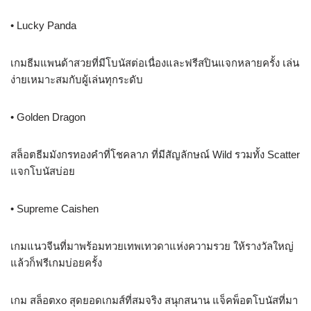
• Lucky Panda
เกมธีมแพนด้าสวยที่มีโบนัสต่อเนื่องและฟรีสปินแจกหลายครั้ง เล่น
ง่ายเหมาะสมกับผู้เล่นทุกระดับ
• Golden Dragon
สล็อตธีมมังกรทองคำที่โชคลาภ ที่มีสัญลักษณ์ Wild รวมทั้ง Scatter
แจกโบนัสบ่อย
• Supreme Caishen
เกมแนวจีนที่มาพร้อมทวยเทพเทวดาแห่งความรวย ให้รางวัลใหญ่
แล้วก็ฟรีเกมบ่อยครั้ง
เกม สล็อตxo สุดยอดเกมส์ที่สมจริง สนุกสนาน แจ็คพ็อตโบนัสที่มา