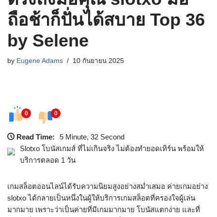
ถือช้าก็ปั่นได้สบาย Top 36
by Selene
by
Eugene Adams
10 กันยายน 2025
0
0
Read Time:
5 Minute, 32 Second
Slotxo โบนัสเกมส์ ที่ไม่เกินจริง ไม่ต้องทำยอดเทิร์น พร้อมให้
บริการตลอด 1 วัน
เกมสล็อตออนไลน์ได้รับความนิยมสูงอย่างสม่ำเสมอ ค่ายเกมอย่าง
slotxo ได้กลายเป็นหนึ่งในผู้ให้บริการเกมสล็อตที่ครองใจผู้เล่น
มากมาย เพราะว่าเป็นค่ายที่มีเกมมากมาย โบนัสแตกง่าย และที่