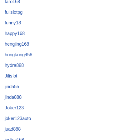
faro168
fullslotpg
funny18
happy168
hengjing168
hongkong456
hydra888
Jilislot
jinda55
jinda888
Joker123
joker123auto
juad888
judhai168