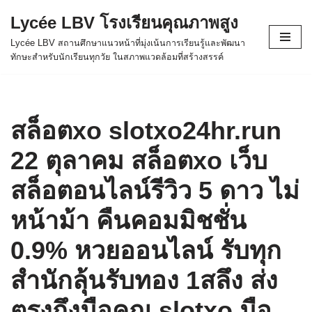
Lycée LBV โรงเรียนคุณภาพสูง
Skip
Lycée LBV สถานศึกษาแนวหน้าที่มุ่งเน้นการเรียนรู้และพัฒนา
to
ทักษะสำหรับนักเรียนทุกวัย ในสภาพแวดล้อมที่สร้างสรรค์
content
สล็อตxo slotxo24hr.run
22 ตุลาคม สล็อตxo เว็บ
สล็อตอนไลน์รีวิว 5 ดาว ไม่
หน้าม้า คืนคอมมิชชั่น
0.9% หวยออนไลน์ รับทุก
สำนักลุ้นรับทอง 1สลึง ส่ง
ตรงถึงมือคุณ slotxo มือ