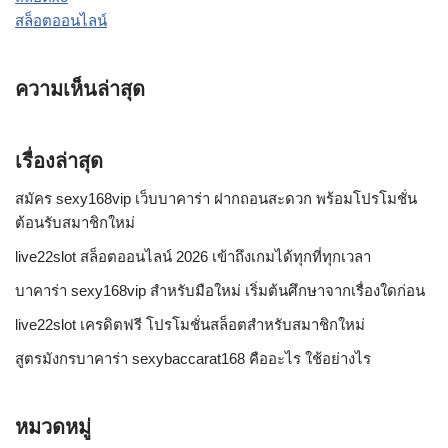
สล็อตออนไลน์
ความเห็นล่าสุด
เรื่องล่าสุด
สมัคร sexy168vip เว็บบาคาร่า ฝากถอนสะดวก พร้อมโปรโมชั่น
ต้อนรับสมาชิกใหม่
live22slot สล็อตออนไลน์ 2026 เข้าถึงเกมได้ทุกที่ทุกเวลา
บาคาร่า sexy168vip สำหรับมือใหม่ เริ่มต้นศึกษาจากเรื่องใดก่อน
live22slot เครดิตฟรี โปรโมชั่นสล็อตสำหรับสมาชิกใหม่
สูตรมังกรบาคาร่า sexybaccarat168 คืออะไร ใช้อย่างไร
หมวดหมู่