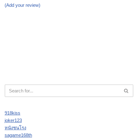
(Add your review)
918kiss
joker123
หนังชนโรง
sagame168th