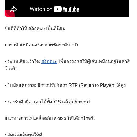
ข้อดีที่ทำให้ สล็อตxo เป็นที่นิยม
• กราฟิกเหมือนจริง: ภาพชัดระดับ HD
• ระบบเสียงเร้าใจ:
สล็อตxo
เพิ่มอรรถรสให้ผู้เล่นเหมือนอยู่ในคาสิ
โนจริง
• โบนัสแตกง่าย: มีการปรับอัตรา RTP (Return to Player) ให้สูง
• รองรับมือถือ: เล่นได้ทั้ง iOS แล้วก็ Android
แนวทางการเล่นสล็อตกับ slotxo ให้ได้กำไรจริง
• จัดแจงเงินทุนให้ดี