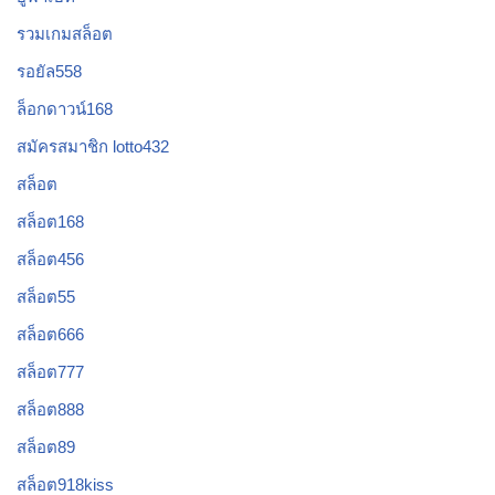
รวมเกมสล็อต
รอยัล558
ล็อกดาวน์168
สมัครสมาชิก lotto432
สล็อต
สล็อต168
สล็อต456
สล็อต55
สล็อต666
สล็อต777
สล็อต888
สล็อต89
สล็อต918kiss