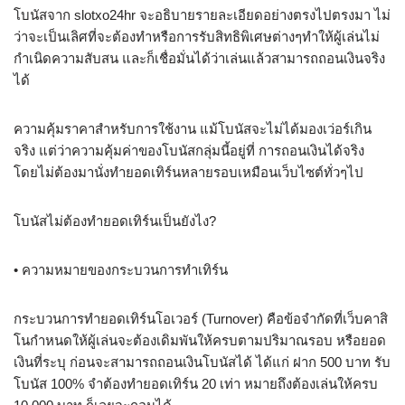
โบนัสจาก slotxo24hr จะอธิบายรายละเอียดอย่างตรงไปตรงมา ไม่
ว่าจะเป็นเลิศที่จะต้องทำหรือการรับสิทธิพิเศษต่างๆทำให้ผู้เล่นไม่
กำเนิดความสับสน และก็เชื่อมั่นได้ว่าเล่นแล้วสามารถถอนเงินจริง
ได้
ความคุ้มราคาสำหรับการใช้งาน แม้โบนัสจะไม่ได้มองเว่อร์เกิน
จริง แต่ว่าความคุ้มค่าของโบนัสกลุ่มนี้อยู่ที่ การถอนเงินได้จริง
โดยไม่ต้องมานั่งทำยอดเทิร์นหลายรอบเหมือนเว็บไซต์ทั่วๆไป
โบนัสไม่ต้องทำยอดเทิร์นเป็นยังไง?
• ความหมายของกระบวนการทำเทิร์น
กระบวนการทำยอดเทิร์นโอเวอร์ (Turnover) คือข้อจำกัดที่เว็บคาสิ
โนกำหนดให้ผู้เล่นจะต้องเดิมพันให้ครบตามปริมาณรอบ หรือยอด
เงินที่ระบุ ก่อนจะสามารถถอนเงินโบนัสได้ ได้แก่ ฝาก 500 บาท รับ
โบนัส 100% จำต้องทำยอดเทิร์น 20 เท่า หมายถึงต้องเล่นให้ครบ