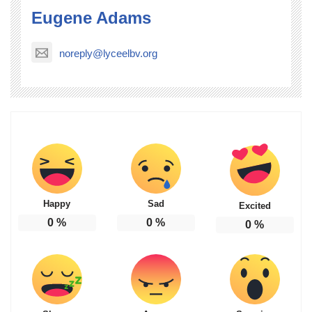
Eugene Adams
noreply@lyceelbv.org
Happy
Sad
Excited
0
%
0
%
0
%