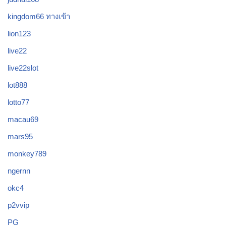
kingdom66 ทางเข้า
lion123
live22
live22slot
lot888
lotto77
macau69
mars95
monkey789
ngernn
okc4
p2vvip
PG