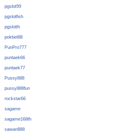
pgslot99
pgslotfish
pgslotth
pokbet88
PunPro777
puntaek66
puntaek77
Pussy888
pussy888fun
rockstar66
sagame
sagame168th
sawan888