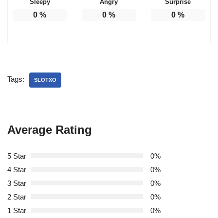
Sleepy
Angry
Surprise
0
%
0
%
0
%
Tags:
SLOTXO
Average Rating
5 Star
0%
4 Star
0%
3 Star
0%
2 Star
0%
1 Star
0%