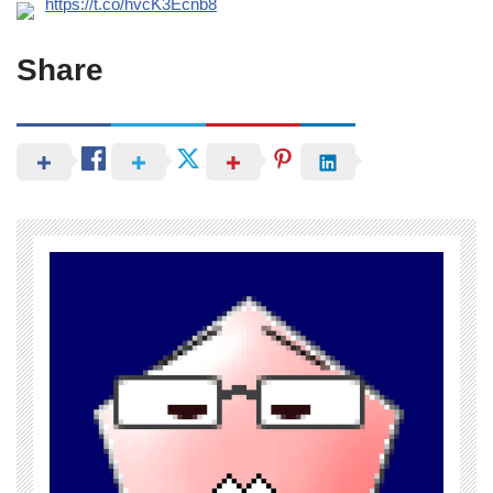
https://t.co/hvcK3Ecnb8
Share