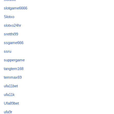
slotgame6666
Slotxo
slotxo24hr
sretthi99
ssgame666
ssru
suppergame
tangtem168
temmax69
ufa11bet
ufa11k
Ufa89bet
ufa9r