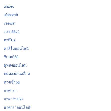
ufabet
ufabomb
veewin
zeus66v2
คาสิโน
คาสิโนออนไลน์
ซีเกมส์68
ดูหนังออนไลน์
ทดลองเล่นสล็อต
ทางเข้าpg
บาคาร่า
บาคาร่า168
บาคาร่าออนไลน์