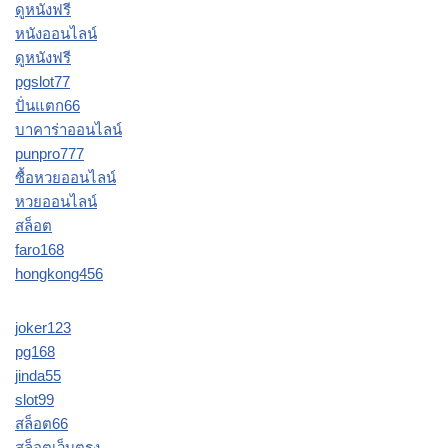
ดูหนังฟรี
หนังออนไลน์
ดูหนังฟรี
pgslot77
ปั่นแตก66
บาคาร่าออนไลน์
punpro777
ซื้อหวยออนไลน์
หวยออนไลน์
สล็อต
faro168
hongkong456
joker123
pg168
jinda55
slot99
สล็อต66
สล็อตเว็บตรง