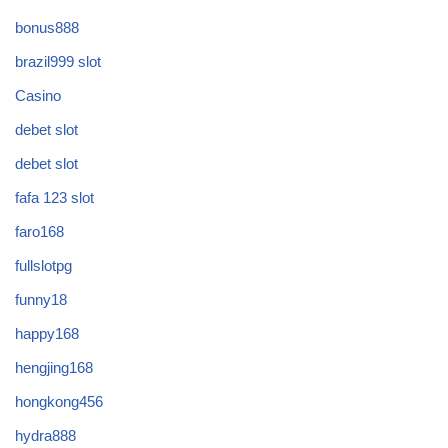
bonus888
brazil999 slot
Casino
debet slot
debet slot
fafa 123 slot
faro168
fullslotpg
funny18
happy168
hengjing168
hongkong456
hydra888