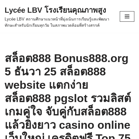
Lycée LBV โรงเรียนคุณภาพสูง
Skip
Lycée LBV สถานศึกษาแนวหน้าที่มุ่งเน้นการเรียนรู้และพัฒนา
to
ทักษะสำหรับนักเรียนทุกวัย ในสภาพแวดล้อมที่สร้างสรรค์
content
สล็อต888 Bonus888.org
5 ธันวา 25 สล็อต888
website แตกง่าย
สล็อต888 pgslot รวมลิสต์
เกมคู่ใจ จับคู่กับสล็อต888
แล้วยิงยาว casino online
เว็บใหญ่ เครดิตฟรี Top 75