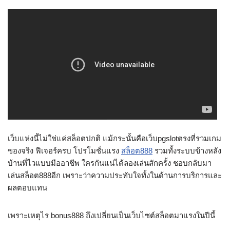
เว็บแห่งนี้ไม่ใช่แค่สล็อตปกติ แม้กระนั้นคือเว็บpgslotตรงที่รวมเกม
ของจริง ฟีเจอร์ครบ โปรโมชั่นแรง
สล็อต888
รวมทั้งระบบข้างหลัง
บ้านที่ไวแบบมืออาชีพ ใครกันแน่ได้ลองเล่นสักครั้ง ชอบกลับมา
เล่นสล็อต888อีก เพราะว่าความประทับใจทั้งในด้านการบริการและ
ผลตอบแทน
เพราะเหตุไร bonus888 ถึงเปลี่ยนเป็นเว็บไซต์สล็อตมาแรงในปีนี้