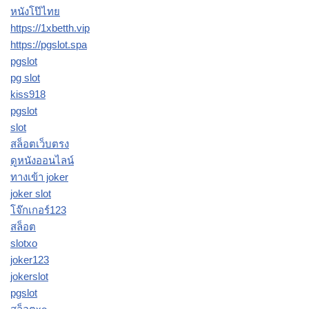
หนังโป๊ไทย
https://1xbetth.vip
https://pgslot.spa
pgslot
pg slot
kiss918
pgslot
slot
สล็อตเว็บตรง
ดูหนังออนไลน์
ทางเข้า joker
joker slot
โจ๊กเกอร์123
สล็อต
slotxo
joker123
jokerslot
pgslot