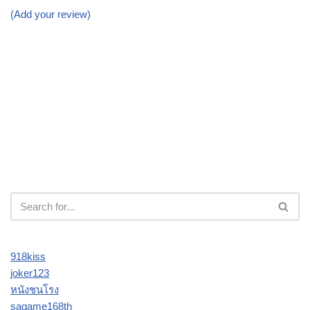
(Add your review)
918kiss
joker123
หนังชนโรง
sagame168th