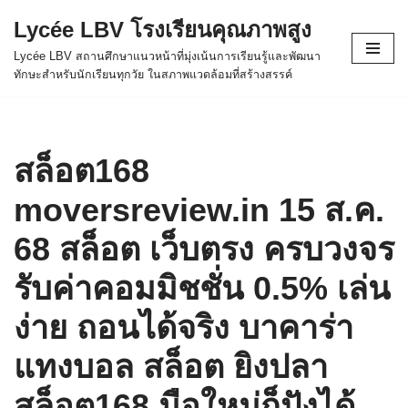
Lycée LBV โรงเรียนคุณภาพสูง
Skip
Lycée LBV สถานศึกษาแนวหน้าที่มุ่งเน้นการเรียนรู้และพัฒนา
to
ทักษะสำหรับนักเรียนทุกวัย ในสภาพแวดล้อมที่สร้างสรรค์
content
สล็อต168
moversreview.in 15 ส.ค.
68 สล็อต เว็บตรง ครบวงจร
รับค่าคอมมิชชั่น 0.5% เล่น
ง่าย ถอนได้จริง บาคาร่า
แทงบอล สล็อต ยิงปลา
สล็อต168 มือใหม่ก็ปังได้