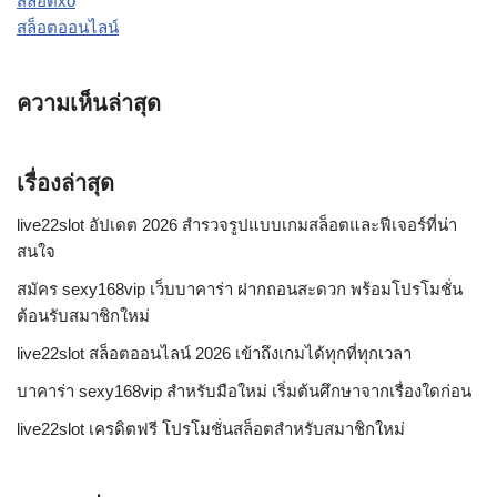
สล็อตxo
สล็อตออนไลน์
ความเห็นล่าสุด
เรื่องล่าสุด
live22slot อัปเดต 2026 สำรวจรูปแบบเกมสล็อตและฟีเจอร์ที่น่า
สนใจ
สมัคร sexy168vip เว็บบาคาร่า ฝากถอนสะดวก พร้อมโปรโมชั่น
ต้อนรับสมาชิกใหม่
live22slot สล็อตออนไลน์ 2026 เข้าถึงเกมได้ทุกที่ทุกเวลา
บาคาร่า sexy168vip สำหรับมือใหม่ เริ่มต้นศึกษาจากเรื่องใดก่อน
live22slot เครดิตฟรี โปรโมชั่นสล็อตสำหรับสมาชิกใหม่