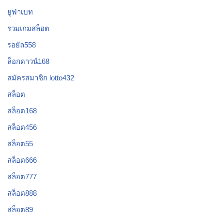
ยูฟ่าเบท
รวมเกมสล็อต
รอยัล558
ล็อกดาวน์168
สมัครสมาชิก lotto432
สล็อต
สล็อต168
สล็อต456
สล็อต55
สล็อต666
สล็อต777
สล็อต888
สล็อต89