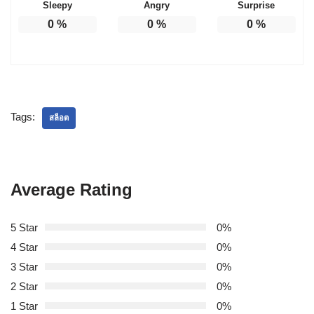
Sleepy
Angry
Surprise
0
%
0
%
0
%
Tags:
สล็อต
Average Rating
5 Star
0%
4 Star
0%
3 Star
0%
2 Star
0%
1 Star
0%