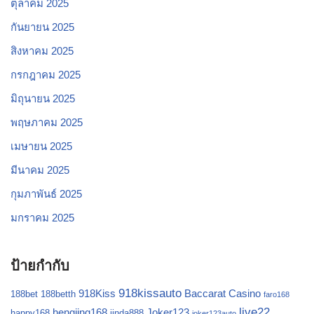
ตุลาคม 2025
กันยายน 2025
สิงหาคม 2025
กรกฎาคม 2025
มิถุนายน 2025
พฤษภาคม 2025
เมษายน 2025
มีนาคม 2025
กุมภาพันธ์ 2025
มกราคม 2025
ป้ายกำกับ
918kissauto
918Kiss
Baccarat
Casino
188bet
188betth
faro168
live22
hengjing168
Joker123
happy168
jinda888
joker123auto