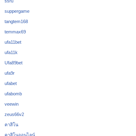
ssru
suppergame
tangtem168
temmax69
ufa11bet
ufa11k
Ufa89bet
ufa9r
ufabet
ufabomb
veewin
zeus66v2
คาสิโน
คาสิโนออนไลน์