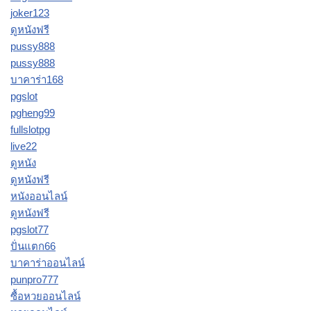
joker123
ดูหนังฟรี
pussy888
pussy888
บาคาร่า168
pgslot
pgheng99
fullslotpg
live22
ดูหนัง
ดูหนังฟรี
หนังออนไลน์
ดูหนังฟรี
pgslot77
ปั่นแตก66
บาคาร่าออนไลน์
punpro777
ซื้อหวยออนไลน์