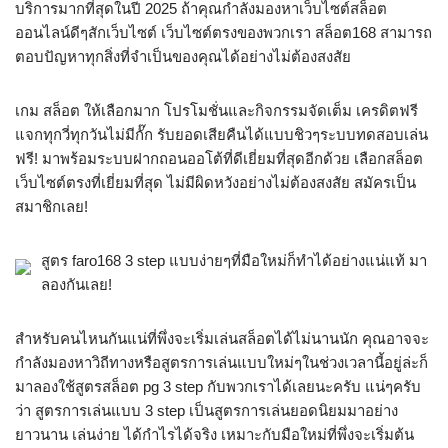
บริการมากที่สุดในปี 2025 ถ้าคุณกำลังมองหาเว็บไซต์สล็อต
ออนไลน์ดีๆสักเว็บไซต์ เว็บไซต์ตรงของพวกเรา สล็อต168 สามารถ
ตอบปัญหาทุกสิ่งที่จำเป็นของคุณได้อย่างไม่ต้องสงสัย
เกม สล็อต ให้เลือกมาก โปรโมชั่นและกิจกรรมจัดเต็ม เครดิตฟรี
แจกทุกวี่ทุกวันไม่มีกั๊ก รับยอดเสียคืนได้แบบชิวๆระบบทดสอบเล่น
ฟรี! มาพร้อมระบบฝากถอนออโต้ที่ดีเยี่ยมที่สุดอีกด้วย เลือกสล็อต
เว็บไซต์ตรงที่เยี่ยมที่สุด ไม่มีผิดหวังอย่างไม่ต้องสงสัย สมัครเป็น
สมาชิกเลย!
สูตร faro168 3 step แบบง่ายๆที่มือใหม่ก็ทำได้อย่างแน่แท้ มา
ลองกันเลย!
สำหรับคนไหนกันแน่ที่พึ่งจะเริ่มเล่นสล็อตได้ไม่นานนัก คุณอาจจะ
กำลังมองหาวิถีทางหรือสูตรการเล่นแบบใหม่ๆในช่วงเวลานี้อยู่ล่ะก็
มาลองใช้สูตรสล็อต pg 3 step กับพวกเราได้เลยนะครับ แน่ๆครับ
ว่า สูตรการเล่นแบบ 3 step เป็นสูตรการเล่นยอดนิยมมาอย่าง
ยาวนาน เล่นง่าย ได้กำไรได้จริง เหมาะกับมือใหม่ที่พึ่งจะเริ่มต้น