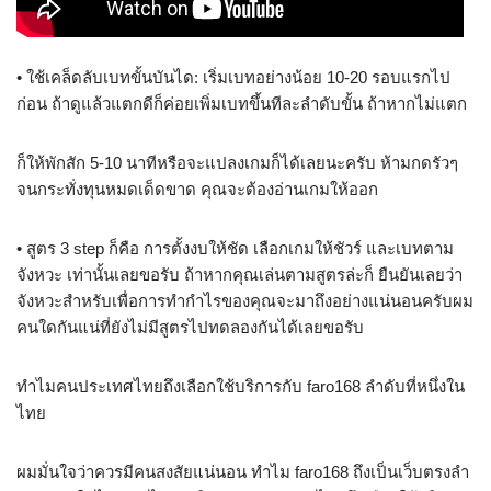
• ใช้เคล็ดลับเบทขั้นบันได: เริ่มเบทอย่างน้อย 10-20 รอบแรกไป
ก่อน ถ้าดูแล้วแตกดีก็ค่อยเพิ่มเบทขึ้นทีละลำดับขั้น ถ้าหากไม่แตก
ก็ให้พักสัก 5-10 นาทีหรือจะแปลงเกมก็ได้เลยนะครับ ห้ามกดรัวๆ
จนกระทั่งทุนหมดเด็ดขาด คุณจะต้องอ่านเกมให้ออก
• สูตร 3 step ก็คือ การตั้งงบให้ชัด เลือกเกมให้ชัวร์ และเบทตาม
จังหวะ เท่านั้นเลยขอรับ ถ้าหากคุณเล่นตามสูตรล่ะก็ ยืนยันเลยว่า
จังหวะสำหรับเพื่อการทำกำไรของคุณจะมาถึงอย่างแน่นอนครับผม
คนใดกันแน่ที่ยังไม่มีสูตรไปทดลองกันได้เลยขอรับ
ทำไมคนประเทศไทยถึงเลือกใช้บริการกับ faro168 ลำดับที่หนึ่งใน
ไทย
ผมมั่นใจว่าควรมีคนสงสัยแน่นอน ทำไม faro168 ถึงเป็นเว็บตรงลำ