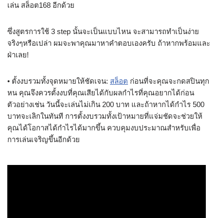
เล่น สล็อต168 อีกด้วย
ซึ่งสูตรการใช้ 3 step นั้นจะเป็นแบบไหน จะสามารถทำเป็นง่าย
จริงๆหรือเปล่า ผมจะพาคุณมาหาคำตอบเองครับ ถ้าหากพร้อมและ
ฝ่าเลย!
• ตั้งงบรวมทั้งจุดหมายให้ชัดเจน:
สล็อต
ก่อนที่จะคุณจะกดสปินทุก
หน คุณจึงควรตั้งงบที่คุณเสียได้กับผลกำไรที่คุณอยากได้ก่อน
ตัวอย่างเช่น วันนี้จะเล่นไม่เกิน 200 บาท และถ้าหากได้กำไร 500
บาทจะเลิกในทันที การตั้งงบรวมทั้งเป้าหมายที่แจ่มชัดจะช่วยให้
คุณได้โอกาสได้กำไรได้มากขึ้น ควบคุมงบประมาณสำหรับเพื่อ
การเล่นเจริญขึ้นอีกด้วย