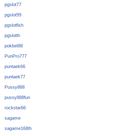
pgslot77
pgslot99
pgslotfish
pgslotth
pokbet88
PunPro777
puntaek66
puntaek77
Pussy888
pussy888fun
rockstar66
sagame
sagame168th