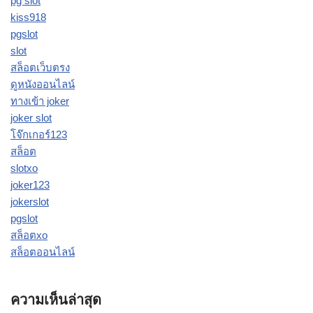
pg slot
kiss918
pgslot
slot
สล็อตเว็บตรง
ดูหนังออนไลน์
ทางเข้า joker
joker slot
โจ๊กเกอร์123
สล็อต
slotxo
joker123
jokerslot
pgslot
สล็อตxo
สล็อตออนไลน์
ความเห็นล่าสุด