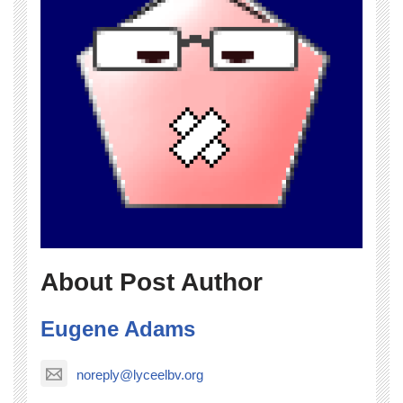
About Post Author
Eugene Adams
noreply@lyceelbv.org