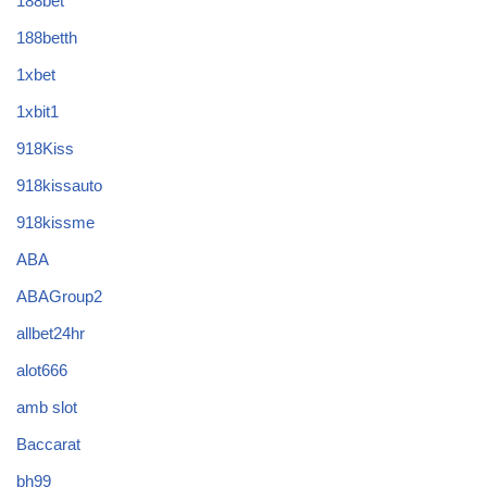
188bet
188betth
1xbet
1xbit1
918Kiss
918kissauto
918kissme
ABA
ABAGroup2
allbet24hr
alot666
amb slot
Baccarat
bh99