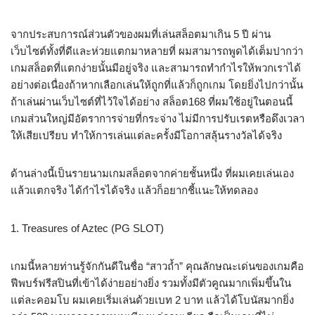
จากประสบการณ์ส่วนตัวของผมที่เล่นสล็อตมาเกิน 5 ปี ผ่าน
เว็บไซต์ทั้งที่ดีและห่วยแตกมาหลายที่ ผมสามารถพูดได้เต็มปากว่า
เกมสล็อตที่แตกง่ายนั้นมีอยู่จริง และสามารถทำกำไรให้พวกเราได้
อย่างต่อเนื่องถ้าหากเลือกเล่นให้ถูกที่แล้วก็ถูกเกม โดยยิ่งไปกว่านั้น
ถ้าเล่นผ่านเว็บไซต์ที่ไว้ใจได้อย่าง สล็อต168 ที่ผมใช้อยู่ในตอนนี้
เกมส่วนใหญ่มีอัตราการจ่ายที่กระจ่าง ไม่มีการปรับเรตหรือดึงเวลา
ให้เสียเปรียบ ทำให้การเล่นแต่ละครั้งมีโอกาสลุ้นรางวัลได้จริง
ด้านล่างนี้เป็นรายนามเกมสล็อตจากค่ายชั้นหนึ่ง ที่ผมเคยเล่นเอง
แล้วแตกจริง ได้กำไรได้จริง แล้วก็อยากชี้แนะให้ทดลอง
1. Treasures of Aztec (PG SLOT)
เกมนี้หลายท่านรู้จักกันดีในชื่อ “สาวถ้ำ” คุณลักษณะเด่นของเกมคือ
ฟีพบร์ฟรีสปินที่เข้าได้ง่ายอย่างยิ่ง รวมทั้งมีตัวคูณมากเพิ่มขึ้นใน
แต่ละคอมโบ ผมเคยเริ่มเล่นด้วยเบท 2 บาท แล้วได้โบนัสมากยิ่ง