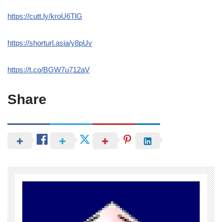
https://cutt.ly/kroU6TlG
https://shorturl.asia/y8pUv
https://t.co/BGW7u712aV
Share