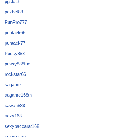
pgslotth
pokbet88
PunPro777
puntaek66
puntaek77
Pussy888
pussy888fun
rockstar66
sagame
sagame168th
sawan888
sexy168
sexybaccarat168
sexygame