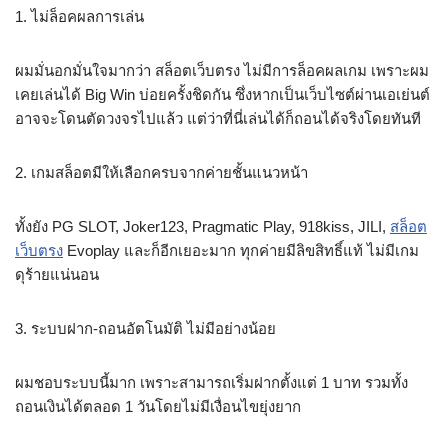
1. ไม่ล็อคผลการเล่น
ผมมั่นอกมั่นใจมากว่า สล็อตเว็บตรง ไม่มีการล็อคผลเกม เพราะผม
เคยเล่นได้ Big Win บ่อยครั้งชิดกัน ซึ่งหากเป็นเว็บไซต์ผ่านเอเย่นต์
อาจจะโดนตัดวงจรไปแล้ว แต่ว่าที่นี่เล่นได้ก็ถอนได้จริงโดยทันที
2. เกมสล็อตมีให้เลือกครบจากค่ายชั้นแนวหน้า
ทั้งยัง PG SLOT, Joker123, Pragmatic Play, 918kiss, JILI,
สล็อต
เว็บตรง
Evoplay และก็อีกเยอะมาก ทุกค่ายมีลิขสิทธิ์แท้ ไม่มีเกม
ดุร้ายแน่นอน
3. ระบบฝาก-ถอนอัตโนมัติ ไม่มีอย่างน้อย
ผมชอบระบบนี้มาก เพราะสามารถเริ่มฝากตั้งแต่ 1 บาท รวมทั้ง
ถอนเงินได้ตลอด 1 วันโดยไม่มีเงื่อนไขยุ่งยาก