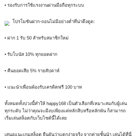
• รองรับการใช้แรงงานผ่านมือถือทุกระบบ
โปรโมชันฝาก-ถอนไม่มีอย่างต่ำที่น่าดึงดูด:
• ฝาก 1 รับ 50 สำหรับสมาชิกใหม่
• รับโบนัส 10% ทุกยอดฝาก
• คืนยอดเสีย 5% รายสัปดาห์
• แนะนำเพื่อนพ้องรับเครดิตฟรี 100 บาท
ทั้งหมดทั้งปวงนี้ทำให้ happy168 เป็นตัวเลือกที่เหมาะสมกับผู้เล่น
ทุกระดับ ไม่ว่าคุณจะมีงบเพียงแค่หลักสิบหรือหลักพัน ก็สามารถ
เริ่มเล่นสล็อตกับเว็บไซต์นี้ได้เลย
เสนอแนะเกมสล็อต ยืนยันว่าแตกง่ายจริง จากค่ายชั้นนำ เล่นได้ที่นี่