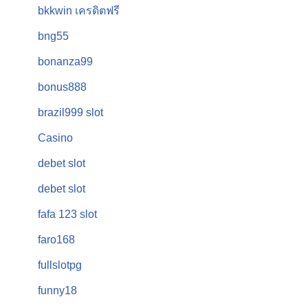
bkkwin เครดิตฟรี
bng55
bonanza99
bonus888
brazil999 slot
Casino
debet slot
debet slot
fafa 123 slot
faro168
fullslotpg
funny18