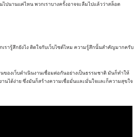
ะผ่านไปนานแค่ไหน พวกเราบางครั้งอาจจะลืมไปแล้วว่าสล็อต
รารู้สึกยังไง ติดใจกับเว็บไซต์ไหม ความรู้สึกนั้นสำคัญมากครับ
วนของเว็บดำเนินงานเชื่อมต่อกันอย่างเป็นธรรมชาติ มันก็ทำให้
งานได้ง่าย ซึ่งมันก็สร้างความเชื่อมั่นและมั่นใจและก็ความสุขใจ