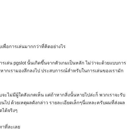
บเพื่อการเล่นมากกว่าที่คิดอย่างไร
ล่น pgslot นั้นเกิดขึ้นจากตัวเกมเป็นหลัก ไม่ว่าจะด้วยแบบการ
่ถ้าหากเรามองลึกลงไป ประสบการณ์สำหรับในการเล่นของเรามัก
จะไม่มีผู้ใดสังเกตเห็น แต่ถ้าหากสิ่งนั้นหายไปล่ะก็ พวกเราจะรับ
ี่ยนไป ด้วยเหตุผลดังกล่าว รายละเอียดเล็กๆนี่แหละครับผมที่ส่งผล
ดได้จริงๆ
อหาที่ละเลย