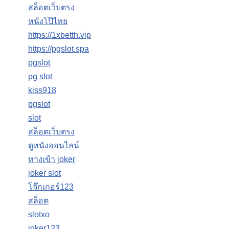
สล็อตเว็บตรง
หนังโป๊ไทย
https://1xbetth.vip
https://pgslot.spa
pgslot
pg slot
kiss918
pgslot
slot
สล็อตเว็บตรง
ดูหนังออนไลน์
ทางเข้า joker
joker slot
โจ๊กเกอร์123
สล็อต
slotxo
joker123