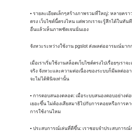
• รายละเอียดเล็กๆสร้างภาพรวมที่ใหญ่: หลายคราว
ตรง เว็บไซต์นี้ตรงไหน แต่พวกเราจะรู้สึกได้ในทันที
อื่นแล้วเห็นภาพชัดเจนนั่นเอง
จังหวะระหว่างใช้งาน pgslot ส่งผลต่ออารมณ์มากกว
เมื่อเราเริ่มใช้งานสล็อตเว็บไซต์ตรงไปเรื่อยๆเราจ
จริง จังหวะและความต่อเนื่องของระบบก็มีผลต่อ
จะไม่ได้พินิจเท่านั้น
• การตอบสนองตลอด: เมื่อระบบสนองตอบอย่างต่อเนื
เยอะขึ้น ไม่ต้องเสียสมาธิไปกับการคอยหรือการค
การใช้งานไหม
• ประสบการณ์เล่นที่ดีขึ้น: เราชอบจำประสบการณ์การ