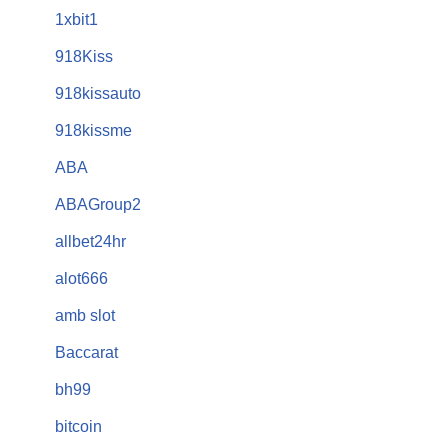
1xbit1
918Kiss
918kissauto
918kissme
ABA
ABAGroup2
allbet24hr
alot666
amb slot
Baccarat
bh99
bitcoin