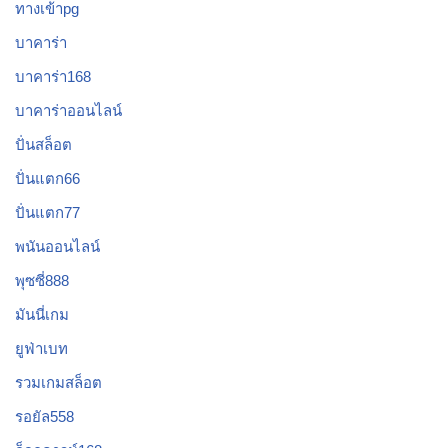
ทางเข้าpg
บาคาร่า
บาคาร่า168
บาคาร่าออนไลน์
ปั่นสล็อต
ปั่นแตก66
ปั่นแตก77
พนันออนไลน์
พุซซี่888
มันนี่เกม
ยูฟ่าเบท
รวมเกมสล็อต
รอยัล558