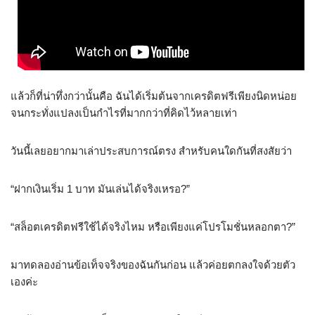
แล้วก็ที่น่าทึ่งกว่านั้นคือ ฉันได้เริ่มต้นจากเครดิตฟรีเพียงนิดหน่อย
จนกระทั่งแปลงเป็นกำไรที่มากกว่าที่คิดไว้หลายเท่า
วันนี้เลยอยากมาเล่าประสบการณ์ตรง สำหรับคนใดกันที่สงสัยว่า
“ฝากเงินเริ่ม 1 บาท มันเล่นได้จริงเหรอ?”
“สล็อตเครดิตฟรีใช้ได้จริงไหม หรือเพียงแค่โปรโมชั่นหลอกตา?”
มาทดลองอ่านข้อเท็จจริงของฉันกันก่อน แล้วค่อยตกลงใจด้วยตัว
เองค่ะ