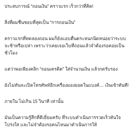
ประสบการณ์ “ถอนเงิน” คราวแรก เร็วกว่าที่คิด!
สิ่งที่ผมชื่นชอบที่สุดเป็น “การถอนเงิน”
คราวแรกที่ทดลองถอน ผมก็ยังแอบตื่นตระหนกนิดหน่อยว่าระบบ
จะช้าหรือเปล่า เพราะว่าเคยเจอเว็บที่ถอนแล้วจำต้องรอคอยเป็น
ชั่วโมง
แต่ว่าพอเพียงคลิก “ถอนเครดิต” ใส่จำนวนเงิน แล้วกดรับรอง
ยังไม่ทันจะเปิดโทรศัพท์อีกเครื่องมองยอดในแบงค์… เงินเข้าทันที!
ภายใน ไม่เกิน 15 วินาที เท่านั้น
มันเป็นความรู้สึกที่ดีเยี่ยมครับ ที่ระบบดำเนินการรวดเร็วทันใจ
โปร่งใส และไม่จำต้องรอคนไหนมาดำเนินการให้