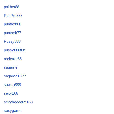
pokbet88
PunPro777
puntaek66
puntaek77
Pussy888
pussy888fun
rockstar66
sagame
sagame168th
sawan888
sexy168
sexybaccarat168
sexygame