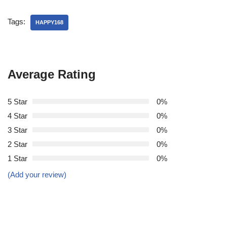
Tags:
HAPPY168
Average Rating
5 Star
0%
4 Star
0%
3 Star
0%
2 Star
0%
1 Star
0%
(Add your review)