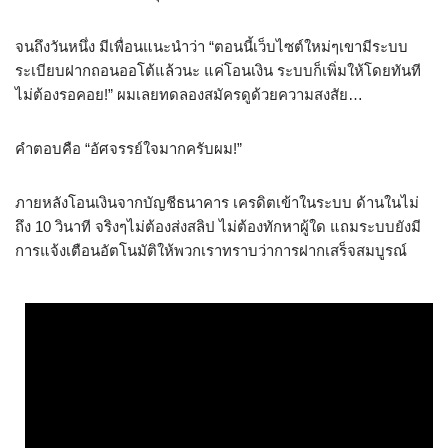
จนถึงวันหนึ่ง มีเพื่อนแนะนำว่า “ตอนนี้เว็บไซต์ใหม่ๆเขามีระบบ
ระเบียบฝากถอนออโต้แล้วนะ แค่โอนเงิน ระบบก็เพิ่มให้โดยทันที
ไม่ต้องรอคอย!” ผมเลยทดลองสมัครดูด้วยความสงสัย…
คำตอบคือ “อัศจรรย์ใจมากครับผม!”
ภายหลังโอนเงินจากบัญชีธนาคาร เครดิตเข้าในระบบ ด้านในไม่
ถึง 10 วินาที จริงๆไม่ต้องส่งสลิป ไม่ต้องทักหาผู้ใด แถมระบบยังมี
การแจ้งเตือนอัตโนมัติให้พวกเราทราบว่าการฝากเสร็จสมบูรณ์