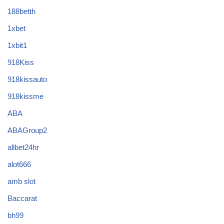
188betth
1xbet
1xbit1
918Kiss
918kissauto
918kissme
ABA
ABAGroup2
allbet24hr
alot666
amb slot
Baccarat
bh99