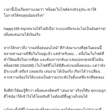
เวลานี้เป็นเริ่มทราบเลยว่า “สล็อตเว็บไซต์ตรงปัจจุบัน เขาให้
โอกาสให้คนทุนน้อยจริงๆ”
happy168 สนุกสนานได้ไม่มีเบื่อ! ระบบเสถียรและไม่เป็นอันตราย!
สล็อตเล่นง่ายได้เงินจริง
หากให้กล่าวถึง “เกมสล็อตออนไลน์” ที่กำลังมาแรงที่สุดในตอนนี้
หลายท่านอาจมีชื่อในใจอยู่แล้ว แต่สำหรับผม… หนึ่งในเว็บไซต์ที่
ทำให้ผมพึงใจมากที่สุด และต้องการกลับมาเล่นบ่อยๆคงหนีไม่พ้น
สล็อต168 (Slot168) เว็บไซต์ที่ไม่ได้มีดีแค่เกมสล็อตเยอะ แต่ว่ายัง
มีระบบที่ เสถียร ปลอดภัย เล่นง่าย ได้เงินจริง เรียกได้ว่าเปลี่ยน
จากความข้องใจให้แปลงเป็นความประทับใจตั้งแต่ทีแรกที่ทดลอง
สิ่งที่ทำให้ผมรู้สึกว่า สล็อตเครดิตฟรี “เล่นง่าย” จริงๆก็คือ ทุกเกมถูก
ดีไซน์มาให้เข้าใจได้โดยทันที ไม่ต้องมีพื้นฐานก็เล่นได้
แม้กระทั้งผู้ที่ไม่เคยเล่นสล็อตมาก่อน พอได้ลองหมุนไม่จำนวนกี่