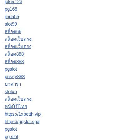
joker123
pg168
jinda55
slot99
สล็อต66
สล็อตเว็บตรง
สล็อตเว็บตรง
สล็อต888
สล็อต888
pgslot
pussy888
บาคาร่า
slotxo
สล็อตเว็บตรง
หนังโป๊ไทย
https://1xbetth.vip
https://pgslot.spa
pgslot
pg slot