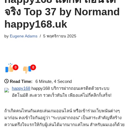
จริง Top 37 by Normand
happy168.uk
by
Eugene Adams
5 พฤศจิกายน 2025
0
0
Read Time:
6 Minute, 4 Second
happy168
happy168 บริการฝากถอนเครดิตด้วยระบบ
อัตโนมัติ สะดวก รวดเร็วทันใจ เพียงแค่ไม่กี่คลิกก็เสร็จ!
ถ้าเกิดคนไหนกันเคยเล่นเกมออนไลน์ หรือเข้าร่วมเว็บพนันต่างๆ
มาก่อน คงเข้าใจกันอยู่ว่า “ระบบฝากถอน” เป็นสาระสำคัญที่สร้าง
ความตรึงใจแรกให้กับผู้เล่นได้มากมากแค่ไหน สำหรับผมเองก็ด้วย