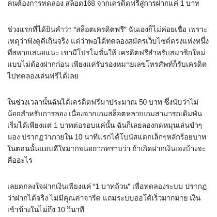
คนต้องการทดลอง สล็อต168 จากเครดิตฟรีสู่การฝากแค่ 1 บาท
ช่วงแรกที่ได้ยินคำว่า “สล็อตเครดิตฟรี” ฉันเองก็ไม่ค่อยเชื่อ เพราะ
เหตุว่าฟังดูดีเกินจริง แต่ว่าพอได้ทดลองสมัครเว็บไซต์ตรงแห่งหนึ่ง
ที่สหายเสนอแนะ เขามีโปรโมชั่นให้ เครดิตฟรีสำหรับสมาชิกใหม่
แบบไม่ต้องฝากก่อน เพียงแค่รับรองหมายเลขโทรศัพท์ก็รับเครดิต
ไปทดลองเล่นฟรีได้เลย
ในช่วงเวลานั้นฉันได้เครดิตฟรีมาประมาณ 50 บาท ซึ่งนับว่าไม่
น้อยสำหรับการลอง เนื่องจากเกมสล็อตหลายเกมสามารถเดิมพัน
เริ่มได้เพียงแต่ 1 บาทต่อรอบแค่นั้น ฉันก็เลยลองกดหมุนเล่นขำๆ
มอง ปรากฏว่าภายใน 10 นาทีแรกได้โบนัสแตกเล็กๆหลักร้อยบาท
ในตอนนั้นแอบดีใจมากจนอยากทราบว่า ถ้าเกิดฝากเงินเองบ้างจะ
คืออะไร
เลยตกลงใจฝากเงินเพียงแค่ “1 บาทถ้วน” เพื่อทดลองระบบ ปรากฏ
ว่าฝากได้จริง ไม่มีคุณค่าจารีต แถมระบบออโต้เร็วมากมาย เงิน
เข้าข้างในไม่ถึง 10 วินาที