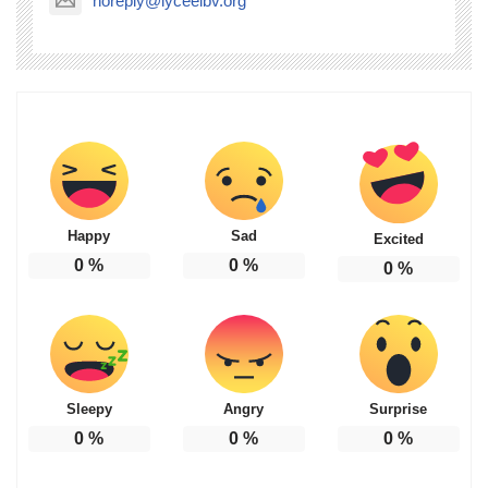
noreply@lyceelbv.org
Happy
Sad
Excited
0
%
0
%
0
%
Sleepy
Angry
Surprise
0
%
0
%
0
%