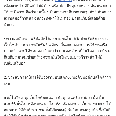
เนื่องแบบไม่มีดีเลย์ ไม่มีค้าง หรือเปล่ามีหลุดระหว่างเล่น มันจะก่อ
ให้เรามีความคิดว่าเกมนั้นๆเป็นธรรมชาติมากมายๆแล้วก็เล่นอย่าง
สม่ำเสมอก้าวหน้า จนกระทั่งทำให้ไม่ต้องเปลี่ยนเว็บอีกเลยด้วย
นั่นเอง
• ความเสถียรภาพที่สัมผัสได้: หลายคนไม่ได้วัดประสิทธิภาพของ
เว็บไซต์จากประชาสัมพันธ์ แม้กระนั้นจะมองจากการใช้งานจริง
มากกว่า หากได้ทดลองแล้วพบว่า เล่นตอนไหนก็ลื่นไหล เวลาไหน
ก็เสถียร มันจะช่วยสร้างความมั่นใจในระยะยาวก้าวหน้า ไม่มี
เปลี่ยนเว็บอีก
2. ประสบการณ์การใช้แรงงาน ปั่นแตก66 พอดิบพอดีกับสไตล์การ
เล่น
แต่ก็ไม่ใช่ว่าทุกเว็บไซต์จะเหมาะกับทุกคนครับ แม้กระนั้น ปั่น
แตก66 นั้นไม่เหมือนกันออกไปครับ เนื่องจากว่าเว็บของพวกเราได้
ออกแบบให้กับจังหวะรวมทั้งนิสัยของผู้เล่นโดยตรงอยู่แล้ว ซึ่งมันก็