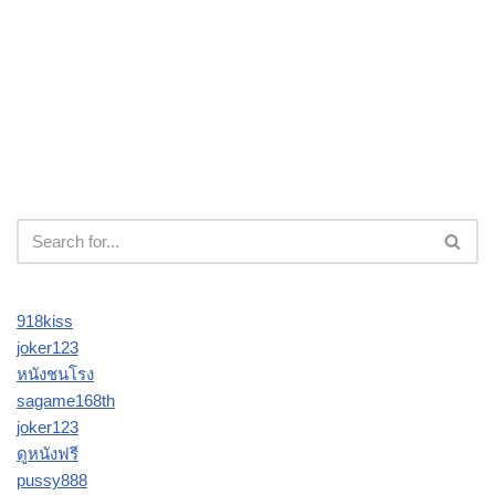
918kiss
joker123
หนังชนโรง
sagame168th
joker123
ดูหนังฟรี
pussy888