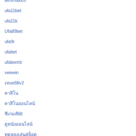
temmax69
ufa11bet
ufa11k
Ufa89bet
ufa9r
ufabet
ufabomb
veewin
zeus66v2
คาสิโน
คาสิโนออนไลน์
ซีเกมส์68
ดูหนังออนไลน์
ทดลองเล่นสล็อต