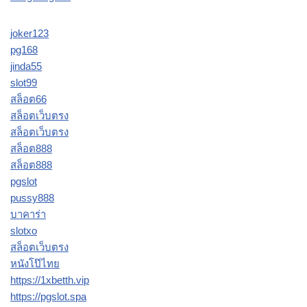
joker123
pg168
jinda55
slot99
สล็อต66
สล็อตเว็บตรง
สล็อตเว็บตรง
สล็อต888
สล็อต888
pgslot
pussy888
บาคาร่า
slotxo
สล็อตเว็บตรง
หนังโป๊ไทย
https://1xbetth.vip
https://pgslot.spa