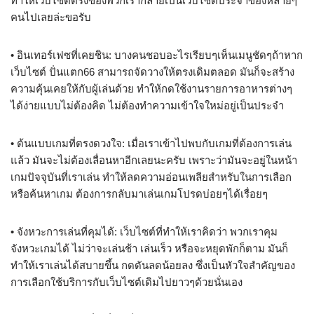
ทำให้เว็บไซต์ตรงของพวกเรากลายเป็นเว็บไซต์ประจำของหลายๆ
คนไปเลยล่ะขอรับ
• อินเทอร์เฟซที่เคยชิน: บางคนชอบอะไรเรียบๆเห็นเมนูชัดๆถ้าหาก
เว็บไซต์ ปั่นแตก66 สามารถจัดวางให้ตรงเดิมตลอด มันก็จะสร้าง
ความคุ้นเคยให้กับผู้เล่นด้วย ทำให้กดใช้งานรายการอาหารต่างๆ
ได้ง่ายแบบไม่ต้องคิด ไม่ต้องทำความเข้าใจใหม่อยู่เป็นประจำ
• ต้นแบบเกมที่ตรงดวงใจ: เมื่อเราเข้าไปพบกับเกมที่ต้องการเล่น
แล้ว มันจะไม่ต้องเลื่อนหาอีกเลยนะครับ เพราะว่ามันจะอยู่ในหน้า
เกมปัจจุบันที่เราเล่น ทำให้ลดความอ่อนเพลียสำหรับในการเลือก
หรือค้นหาเกม ต้องการกลับมาเล่นเกมโปรดบ่อยๆได้เรื่อยๆ
• จังหวะการเล่นที่คุมได้: เว็บไซต์ที่ทำให้เราคิดว่า พวกเราคุม
จังหวะเกมได้ ไม่ว่าจะเล่นช้า เล่นเร็ว หรือจะหยุดพักก็ตาม มันก็
ทำให้เราเล่นได้สบายขึ้น กดดันลดน้อยลง ซึ่งเป็นหัวใจสำคัญของ
การเลือกใช้บริการกับเว็บไซต์เดิมไปยาวๆด้วยนั่นเอง