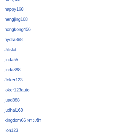
happy168
hengjing168
hongkong456
hydra888
Jilislot
jinda55
jinda888
Joker123
joker123auto
juad888
judhai168
kingdom66 ทางเข้า
lion123