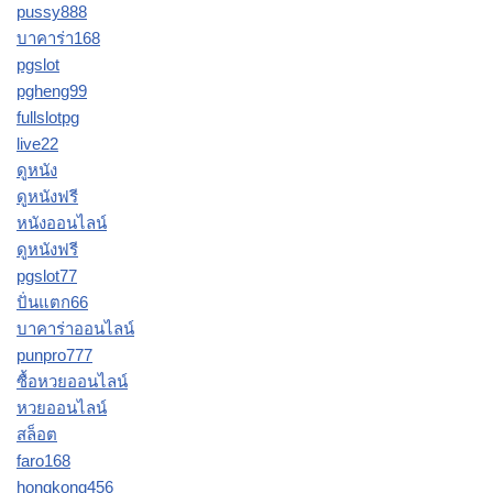
pussy888
บาคาร่า168
pgslot
pgheng99
fullslotpg
live22
ดูหนัง
ดูหนังฟรี
หนังออนไลน์
ดูหนังฟรี
pgslot77
ปั่นแตก66
บาคาร่าออนไลน์
punpro777
ซื้อหวยออนไลน์
หวยออนไลน์
สล็อต
faro168
hongkong456