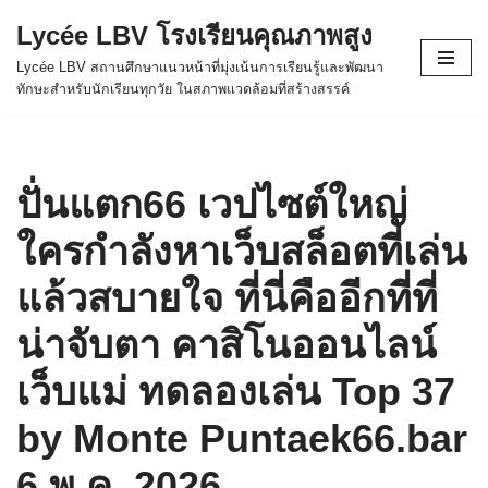
Lycée LBV โรงเรียนคุณภาพสูง
Skip
Lycée LBV สถานศึกษาแนวหน้าที่มุ่งเน้นการเรียนรู้และพัฒนา
to
ทักษะสำหรับนักเรียนทุกวัย ในสภาพแวดล้อมที่สร้างสรรค์
content
ปั่นแตก66 เวปไซต์ใหญ่
ใครกำลังหาเว็บสล็อตที่เล่น
แล้วสบายใจ ที่นี่คืออีกที่ที่
น่าจับตา คาสิโนออนไลน์
เว็บแม่ ทดลองเล่น Top 37
by Monte Puntaek66.bar
6 พ.ค. 2026