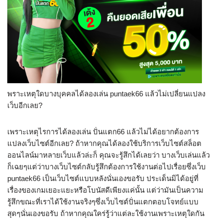
พราะเหตุใดบางบุคคลได้ลองเล่น puntaek66 แล้วไม่เปลี่ยนแปลง
เว็บอีกเลย?
เพราะเหตุไรการได้ลองเล่น ปั่นแตก66 แล้วไม่ได้อยากต้องการ
แปลงเว็บไซต์อีกเลย? ถ้าหากคุณได้ลองใช้บริการเว็บไซต์สล็อต
ออนไลน์มาหลายเว็บแล้วล่ะก็ คุณจะรู้สึกได้เลยว่า บางเว็บเล่นแล้ว
ก็เฉยๆแต่ว่าบางเว็บไซต์กลับรู้สึกต้องการใช้งานต่อไปเรื่อยซึ่งเว็บ
puntaek66 เป็นเว็บไซต์แบบหลังนั่นเองขอรับ ประเด็นมิได้อยู่ที่
เรื่องของเกมเยอะแยะหรือโบนัสดีเพียงแค่นั้น แต่ว่ามันเป็นความ
รู้สึกขณะที่เราได้ใช้งานจริงๆซึ่งเว็บไซต์ปั่นแตกตอบโจทย์แบบ
สุดๆนั่นเองขอรับ ถ้าหากคุณใคร่รู้ว่าแต่ละใช้งานเพราะเหตุใดกัน