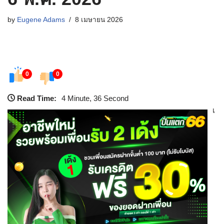
by
Eugene Adams
8 เมษายน 2026
0
0
Read Time:
4 Minute, 36 Second
เ