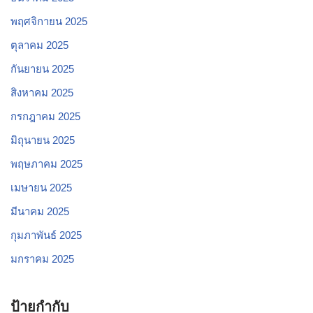
พฤศจิกายน 2025
ตุลาคม 2025
กันยายน 2025
สิงหาคม 2025
กรกฎาคม 2025
มิถุนายน 2025
พฤษภาคม 2025
เมษายน 2025
มีนาคม 2025
กุมภาพันธ์ 2025
มกราคม 2025
ป้ายกำกับ