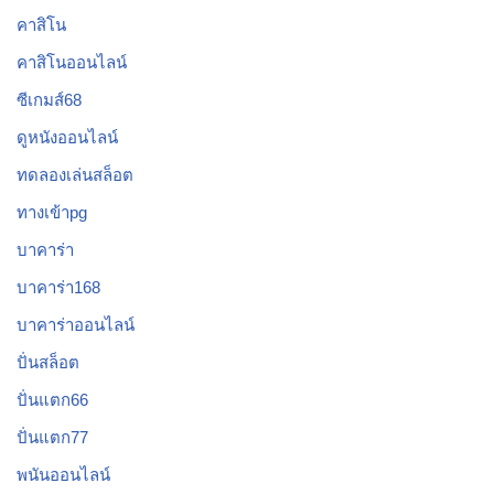
คาสิโน
คาสิโนออนไลน์
ซีเกมส์68
ดูหนังออนไลน์
ทดลองเล่นสล็อต
ทางเข้าpg
บาคาร่า
บาคาร่า168
บาคาร่าออนไลน์
ปั่นสล็อต
ปั่นแตก66
ปั่นแตก77
พนันออนไลน์