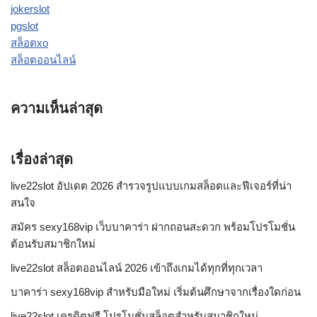
jokerslot
pgslot
สล็อตxo
สล็อตออนไลน์
ความเห็นล่าสุด
เรื่องล่าสุด
live22slot อัปเดต 2026 สำรวจรูปแบบเกมสล็อตและฟีเจอร์ที่น่า
สนใจ
สมัคร sexy168vip เว็บบาคาร่า ฝากถอนสะดวก พร้อมโปรโมชั่น
ต้อนรับสมาชิกใหม่
live22slot สล็อตออนไลน์ 2026 เข้าถึงเกมได้ทุกที่ทุกเวลา
บาคาร่า sexy168vip สำหรับมือใหม่ เริ่มต้นศึกษาจากเรื่องใดก่อน
live22slot เครดิตฟรี โปรโมชั่นสล็อตสำหรับสมาชิกใหม่