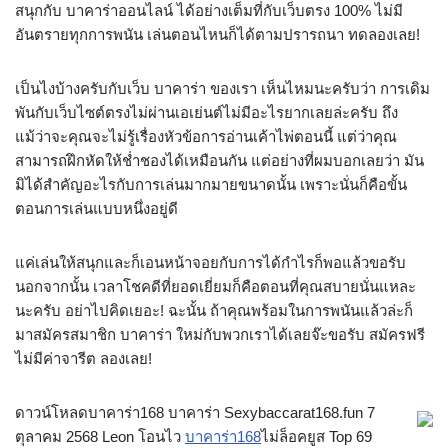
สนุกกับ บาคาร่าออนไลน์ ได้อย่างเต็มที่กับเว็บตรง 100% ไม่มี
อันตรายทุกการพนัน เล่นตอนไหนก็ได้ตามปรารถนา ทดลองเลย!
เป็นไงบ้างครับกับเว็บ บาคาร่า ของเรา เห็นไหมนะครับว่า การเดิม
พันกับเว็บไซต์ตรงไม่ผ่านเอเย่นต์ไม่มีอะไรยากเลยล่ะครับ ถึง
แม้ว่าจะคุณจะไม่รู้เรื่องหัวข้อการอ่านเค้าไพ่ตอนนี้ แต่ว่าคุณ
สามารถฝึกหัดให้ช่ำชองได้เหมือนกัน แต่อย่างที่ผมบอกเลยว่า มัน
มิได้สำคัญอะไรกับการเล่นมากมายขนาดนั้น เพราะนั่นก็คือขั้น
ตอนการเล่นแบบหนึ่งอยู่ดี
แค่เล่นให้สนุกและก็เอนหน้าจอยกับการได้กำไรก็พอแล้วขอรับ
นอกจากนั้น เวลาโชคดีที่ยอดเยี่ยมก็คือตอนที่คุณสบายนั่นแหละ
นะครับ อย่าไปคิดเยอะ! ฉะนั้น ถ้าคุณพร้อมในการพนันแล้วล่ะก็
มาสมัครสมาชิก บาคาร่า ใหม่กับพวกเราได้เลยจ๊ะขอรับ สมัครฟรี
ไม่มีค่าจารีต ลองเลย!
ดาวน์โหลดบาคาร่า168 บาคาร่า Sexybaccarat168.fun 7
ตุลาคม 2568 Leon โอนไว
บาคาร่า168
ไม่ล็อคยูส Top 69