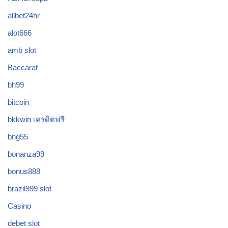
allbet24hr
alot666
amb slot
Baccarat
bh99
bitcoin
bkkwin เครดิตฟรี
bng55
bonanza99
bonus888
brazil999 slot
Casino
debet slot