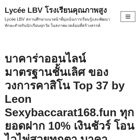
Lycée LBV โรงเรียนคุณภาพสูง
Skip
Lycée LBV สถานศึกษาแนวหน้าที่มุ่งเน้นการเรียนรู้และพัฒนา
to
ทักษะสำหรับนักเรียนทุกวัย ในสภาพแวดล้อมที่สร้างสรรค์
content
บาคาร่าออนไลน์
มาตรฐานชั้นเลิศ ของ
วงการคาสิโน Top 37 by
Leon
Sexybaccarat168.fun ทุก
ยอดฝาก 10% เงินชัวร์ โอน
ไวไพ่สวยทุกตา บาคา