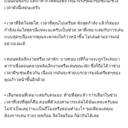
แน่นอนขอรับ แต่ถ้าหากให้พินิจพิจารณาจริงๆผมก็ขอชี้แนะช่วง
เวลาดังนี้เลยนะครับ
• เวลาที่จิตใจสดใส: เวลาที่คุณไม่เครียด พักสุดกำลัง แล้วก็สมอง
กำลังแจ่มใสสุดๆนี่แหละนะครับเป็นช่วงเวลาที่เหมาะสมกับการเล่น
แบบสุดๆเนื่องจากคุณจะตกลงใจก้าวหน้าขึ้น ไม่เล่นตามอารมณ์
อย่างแน่แท้
• ตอนหลังเลิกงานหรือเวลาพัก: บางคนบางทีก็อาจจะถูกใจเล่นบา
คาร่าเพื่อผ่อนคลายหลังเลิกงานหรือเล่นขณะพัก ซึ่งก็ถือได้ว่าช่วง
เวลาดีๆเช่นเดียวกัน เนื่องจากมันจะช่วยเบรกอารมณ์เครียดๆของ
คุณก้าวหน้าขึ้นอีกด้วย
• เลือกตอนที่เหมาะสมกับตนเอง: ท้ายที่สุดแล้ว การเลือกในช่วง
เวลาที่เฮงที่สุดก็คือ ตอนที่ตัวเองสามารถเล่นได้นั่นแหละครับผม
ไม่จำเป็นเลยว่าจะเป็นกี่โมงหรือตอนทำอะไร ขอเพียงแค่คุณ
ต้องการเล่น ร่างกายพร้อม จิตใจพร้อม ก็ฝ่ากันได้เลย