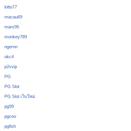
lotto77
macau69
mars95
monkey789
ngernn
okc4
p2vvip
PG
PG Slot
PG Slot เว็บใหม่
pg99
pgceo
pgfish