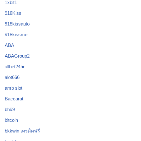
1xbit1
918Kiss
918kissauto
918kissme
ABA
ABAGroup2
allbet24hr
alot666
amb slot
Baccarat
bh99
bitcoin
bkkwin เครดิตฟรี