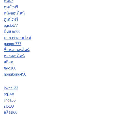
ดูหนัง
ดูหนังฟรี
หนังออนไลน์
ดูหนังฟรี
pgslot77
ปั่นแตก66
บาคาร่าออนไลน์
punpro777
ซื้อหวยออนไลน์
หวยออนไลน์
สล็อต
faro168
hongkong456
joker123
pg168
jinda55
slot99
สล็อต66