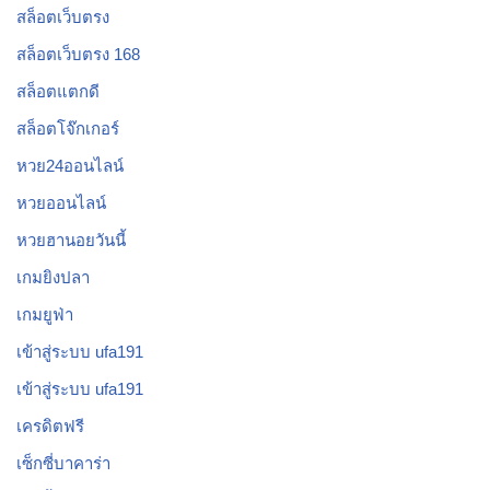
สล็อตเว็บตรง
สล็อตเว็บตรง 168
สล็อตแตกดี
สล็อตโจ๊กเกอร์
หวย24ออนไลน์
หวยออนไลน์
หวยฮานอยวันนี้
เกมยิงปลา
เกมยูฟ่า
เข้าสู่ระบบ ufa191
เข้าสู่ระบบ ufa191
เครดิตฟรี
เซ็กซี่บาคาร่า