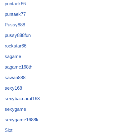
puntaek66
puntaek77
Pussy888
pussy888fun
rockstar66
sagame
sagame168th
sawan888
sexy168
sexybaccarat168
sexygame
sexygame1688k
Slot