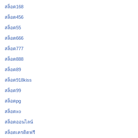
สล็อต168
สล็อต456
สล็อต55
สล็อต666
สล็อต777
สล็อต888
สล็อต89
สล็อต918kiss
สล็อต99
สล็อตpg
สล็อตxo
สล็อตออนไลน์
สล็อตเครดิตฟรี