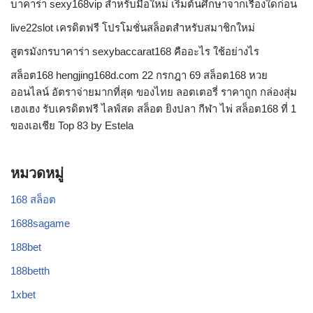
บาคาร่า sexy168vip สำหรับมือใหม่ เริ่มต้นศึกษาจากเรื่องใดก่อน
live22slot เครดิตฟรี โปรโมชั่นสล็อตสำหรับสมาชิกใหม่
สูตรมังกรบาคาร่า sexybaccarat168 คืออะไร ใช้อย่างไร
สล็อต168 hengjing168d.com 22 กรกฎา 69 สล็อต168 หวย
ออนไลน์ อัตราจ่ายมากที่สุด ของไทย ลอตเตอรี่ ราคาถูก กล่องสุ่ม
เฮงเฮง รับเครดิตฟรี ไลฟ์สด สล็อต ยิงปลา กีฬา ไพ่ สล็อต168 ที่ 1
ของเอเชีย Top 83 by Estela
หมวดหมู่
168 สล็อต
1688sagame
188bet
188betth
1xbet