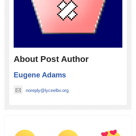
About Post Author
Eugene Adams
noreply@lyceelbv.org