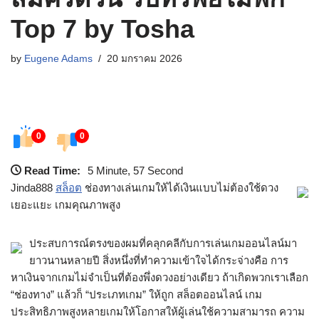
Top 7 by Tosha
by
Eugene Adams
20 มกราคม 2026
0
0
Read Time:
5 Minute, 57 Second
Jinda888
สล็อต
ช่องทางเล่นเกมให้ได้เงินแบบไม่ต้องใช้ดวง
เยอะแยะ เกมคุณภาพสูง
ประสบการณ์ตรงของผมที่คลุกคลีกับการเล่นเกมออนไลน์มา
ยาวนานหลายปี สิ่งหนึ่งที่ทำความเข้าใจได้กระจ่างคือ การ
หาเงินจากเกมไม่จำเป็นที่ต้องพึ่งดวงอย่างเดียว ถ้าเกิดพวกเราเลือก
“ช่องทาง” แล้วก็ “ประเภทเกม” ให้ถูก สล็อตออนไลน์ เกม
ประสิทธิภาพสูงหลายเกมให้โอกาสให้ผู้เล่นใช้ความสามารถ ความ