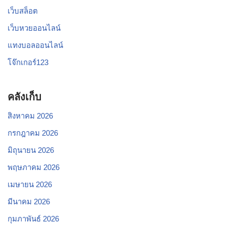
เว็บสล็อต
เว็บหวยออนไลน์
แทงบอลออนไลน์
โจ๊กเกอร์123
คลังเก็บ
สิงหาคม 2026
กรกฎาคม 2026
มิถุนายน 2026
พฤษภาคม 2026
เมษายน 2026
มีนาคม 2026
กุมภาพันธ์ 2026