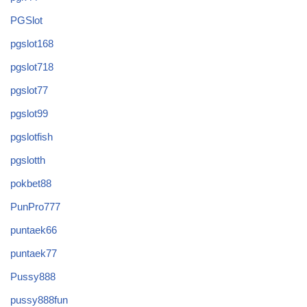
PGSlot
pgslot168
pgslot718
pgslot77
pgslot99
pgslotfish
pgslotth
pokbet88
PunPro777
puntaek66
puntaek77
Pussy888
pussy888fun