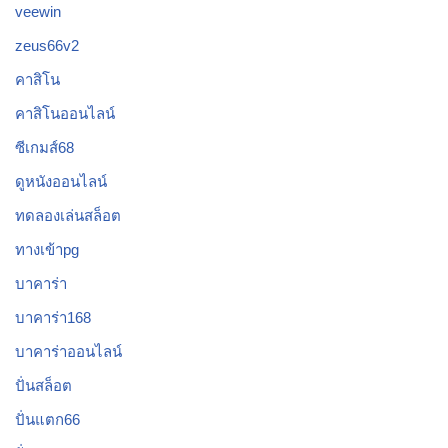
veewin
zeus66v2
คาสิโน
คาสิโนออนไลน์
ซีเกมส์68
ดูหนังออนไลน์
ทดลองเล่นสล็อต
ทางเข้าpg
บาคาร่า
บาคาร่า168
บาคาร่าออนไลน์
ปั่นสล็อต
ปั่นแตก66