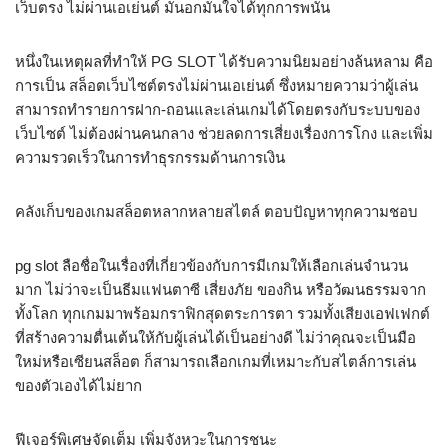
เว็บตรง ไม่ผ่านเอเย่นต์ มั่นอกมั่นใจได้ทุกการพนัน
หนึ่งในเหตุผลที่ทำให้ PG SLOT ได้รับความนิยมอย่างล้นหลาม คือ
การเป็น สล็อตเว็บไซต์ตรงไม่ผ่านเอเย่นต์ ซึ่งหมายความว่าผู้เล่น
สามารถทำรายการฝาก-ถอนและเล่นเกมได้โดยตรงกับระบบของ
เว็บไซต์ ไม่ต้องผ่านคนกลาง ช่วยลดการเสี่ยงเรื่องการโกง และเพิ่ม
ความรวดเร็วในการทำธุรกรรมด้านการเงิน
คลังเก็บของเกมสล็อตหลากหลายสไตล์ ตอบปัญหาทุกความชอบ
pg slot ลือชื่อในเรื่องที่เกี่ยวข้องกับการมีเกมให้เลือกเล่นจำนวน
มาก ไม่ว่าจะเป็นธีมแฟนตาซี เสี่ยงภัย ของกิน หรือวัฒนธรรมจาก
ทั้งโลก ทุกเกมมาพร้อมกราฟิกสุดตระการตา รวมทั้งเสียงเอฟเฟกต์
ที่สร้างความตื่นเต้นให้กับผู้เล่นได้เป็นอย่างดี ไม่ว่าคุณจะเป็นมือ
ใหม่หรือเซียนสล็อต ก็สามารถเลือกเกมที่เหมาะกับสไตล์การเล่น
ของตัวเองได้ไม่ยาก
ฟีเจอร์พิเศษจัดเต็ม เพิ่มจังหวะในการชนะ