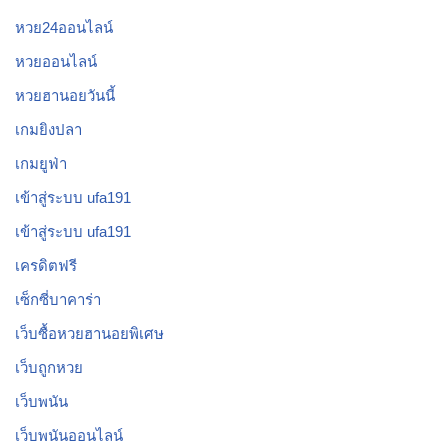
หวย24ออนไลน์
หวยออนไลน์
หวยฮานอยวันนี้
เกมยิงปลา
เกมยูฟ่า
เข้าสู่ระบบ ufa191
เข้าสู่ระบบ ufa191
เครดิตฟรี
เซ็กซี่บาคาร่า
เว็บซื้อหวยฮานอยพิเศษ
เว็บถูกหวย
เว็บพนัน
เว็บพนันออนไลน์