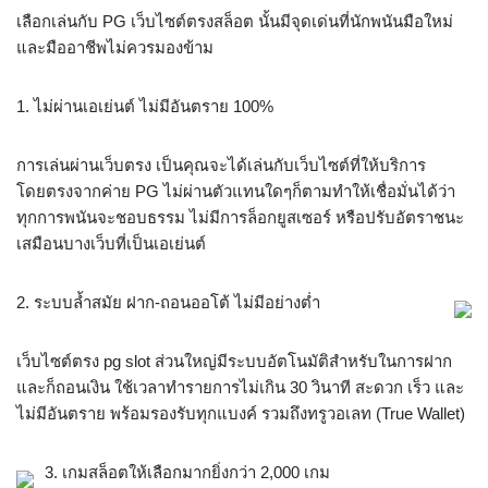
เลือกเล่นกับ PG เว็บไซต์ตรงสล็อต นั้นมีจุดเด่นที่นักพนันมือใหม่
และมืออาชีพไม่ควรมองข้าม
1. ไม่ผ่านเอเย่นต์ ไม่มีอันตราย 100%
การเล่นผ่านเว็บตรง เป็นคุณจะได้เล่นกับเว็บไซต์ที่ให้บริการ
โดยตรงจากค่าย PG ไม่ผ่านตัวแทนใดๆก็ตามทำให้เชื่อมั่นได้ว่า
ทุกการพนันจะชอบธรรม ไม่มีการล็อกยูสเซอร์ หรือปรับอัตราชนะ
เสมือนบางเว็บที่เป็นเอเย่นต์
2. ระบบล้ำสมัย ฝาก-ถอนออโต้ ไม่มีอย่างต่ำ
เว็บไซต์ตรง pg slot ส่วนใหญ่มีระบบอัตโนมัติสำหรับในการฝาก
และก็ถอนเงิน ใช้เวลาทำรายการไม่เกิน 30 วินาที สะดวก เร็ว และ
ไม่มีอันตราย พร้อมรองรับทุกแบงค์ รวมถึงทรูวอเลท (True Wallet)
3. เกมสล็อตให้เลือกมากยิ่งกว่า 2,000 เกม