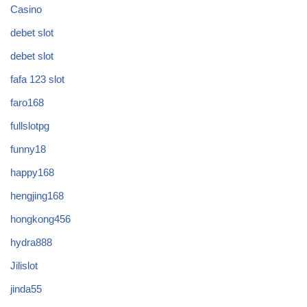
Casino
debet slot
debet slot
fafa 123 slot
faro168
fullslotpg
funny18
happy168
hengjing168
hongkong456
hydra888
Jilislot
jinda55