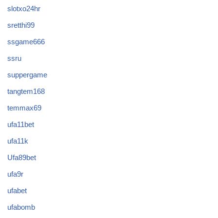
slotxo24hr
sretthi99
ssgame666
ssru
suppergame
tangtem168
temmax69
ufa11bet
ufa11k
Ufa89bet
ufa9r
ufabet
ufabomb