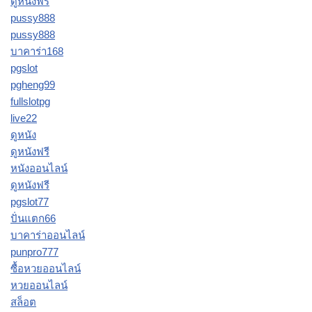
ดูหนังฟรี
pussy888
pussy888
บาคาร่า168
pgslot
pgheng99
fullslotpg
live22
ดูหนัง
ดูหนังฟรี
หนังออนไลน์
ดูหนังฟรี
pgslot77
ปั่นแตก66
บาคาร่าออนไลน์
punpro777
ซื้อหวยออนไลน์
หวยออนไลน์
สล็อต