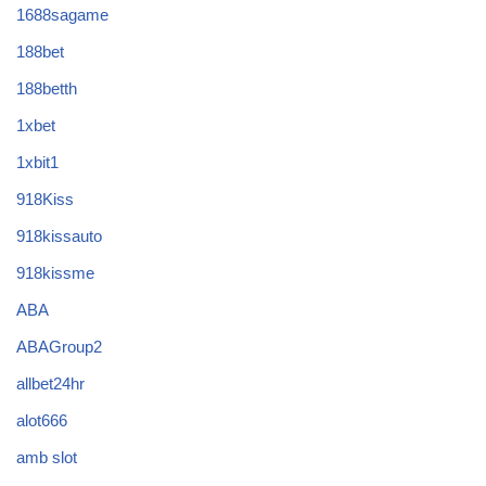
1688sagame
188bet
188betth
1xbet
1xbit1
918Kiss
918kissauto
918kissme
ABA
ABAGroup2
allbet24hr
alot666
amb slot