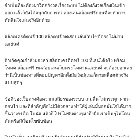
จำเป็นที่จะต้องมาวิตกกังวลเรื่องระบบ ไม่ต้องกังวลเรื่องเงินเข้า
ออก แล้วก็ยังได้สนุกกับการทดลองเล่นสล็อตฟรีก่อนที่จะทำการ
ตัดสินใจเล่นจริงอีกด้วย
สล็อตเครดิตฟรี 100 สล็อตฟรี ทดสอบเล่นเว็บไซต์ตรง ไม่ผ่าน
เอเย่นต์
ถ้าเกิดคุณกำลังมองหา สล็อตเครดิตฟรี 100 ที่เล่นได้จริง พร้อม
โหมด สล็อตฟรี ทดสอบเล่นเว็บตรง ไม่ผ่านเอเย่นต์ จะต้องบอกเลย
ว่านี่เป็นช่องทางที่ตอบปัญหาอีกทั้งมือใหม่และก็สายสล็อตตัวจริง
แบบสุดๆ
ข้อดีของเว็บตรงคือความเสถียรของระบบ เกมลื่น ไม่กระตุก ฝาก–
ถอนไว และที่สำคัญคือไม่มีตัวกลาง ทำให้ผู้เล่นมั่นอกมั่นใจได้มาก
ขึ้นว่าเครดิต โบนัส แล้วก็โปรโมชั่นต่างๆมาถึงมือเราเต็มๆไม่โดน
ตัดหรือมีเงื่อนไขซับซ้อน