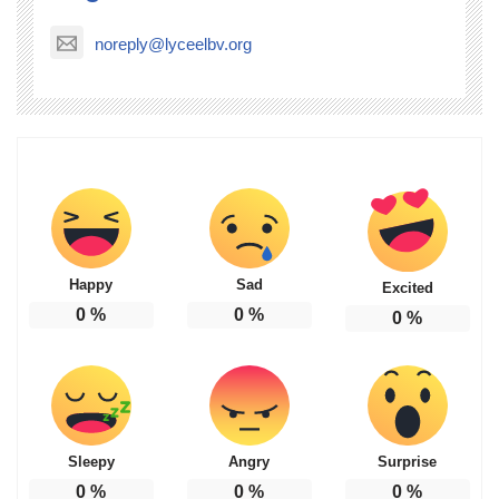
noreply@lyceelbv.org
Happy
Sad
Excited
0
%
0
%
0
%
Sleepy
Angry
Surprise
0
%
0
%
0
%