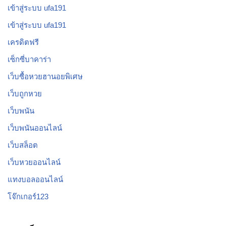
เข้าสู่ระบบ ufa191
เข้าสู่ระบบ ufa191
เครดิตฟรี
เซ็กซี่บาคาร่า
เว็บซื้อหวยฮานอยพิเศษ
เว็บถูกหวย
เว็บพนัน
เว็บพนันออนไลน์
เว็บสล็อต
เว็บหวยออนไลน์
แทงบอลออนไลน์
โจ๊กเกอร์123