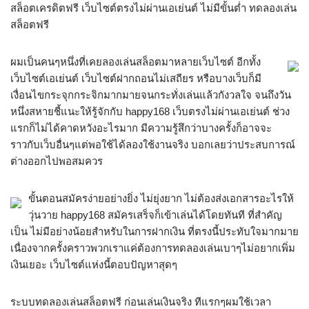
สล็อตเครดิตฟรี เว็บไซต์ตรงไม่ผ่านเอเย่นต์ ไม่มีขั้นต่ำ ทดลองเล่น
สล็อตฟรี
ผมเป็นคนๆหนึ่งที่เคยลองเล่นสล็อตมาหลายเว็บไซต์ อีกทั้ง
เว็บไซต์เอเย่นต์ เว็บไซต์ฝากถอนไม่เสถียร หรือบางเว็บก็มี
เงื่อนไขกระจุกกระจิกมากมายจนกระทั่งเล่นแล้วกังวลใจ จนถึงวัน
หนึ่งสหายชี้แนะให้รู้จักกับ happy168 เว็บตรงไม่ผ่านเอเย่นต์ ช่วง
แรกก็ไม่ได้คาดหวังอะไรมาก มีความรู้สึกว่าบางครั้งก็อาจจะ
ราวกับเว็บอื่นๆแต่พอใช้ได้ลองใช้งานจริง บอกเลยว่าประสบการณ์
ต่างออกไปพอสมควร
ขั้นตอนสมัครง่ายอย่างยิ่ง ไม่ยุ่งยาก ไม่ต้องส่งเอกสารอะไรให้
วุ่นวาย happy168 สมัครเสร็จก็เข้าเล่นได้โดยทันที ที่สำคัญ
เป็น ไม่มีอย่างน้อยสำหรับในการฝากเงิน ที่ตรงนี้ประทับใจมากมาย
เนื่องจากครั้งคราวพวกเราแค่ต้องการทดลองเล่นเบาๆไม่อยากเพิ่ม
เงินเยอะ เว็บไซต์แห่งนี้ตอบปัญหาสุดๆ
ระบบทดลองเล่นสล็อตฟรี ก่อนเล่นเงินจริง ทีแรกๆผมใช้เวลา