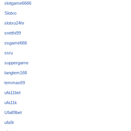
slotgame6666
Slotxo
slotxo24hr
sretthi99
ssgame666
ssru
suppergame
tangtem168
temmax69
ufa11bet
ufa11k
Ufa89bet
ufa9r