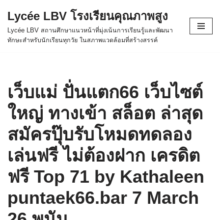
Lycée LBV โรงเรียนคุณภาพสูง
Skip
Lycée LBV สถานศึกษาแนวหน้าที่มุ่งเน้นการเรียนรู้และพัฒนา
to
ทักษะสำหรับนักเรียนทุกวัย ในสภาพแวดล้อมที่สร้างสรรค์
content
เว็บแม่ ปั่นแตก66 เว็บไซต์
ใหญ่ ทางเข้า สล็อต ล่าสุด
สมัครปุ๊บรับโหมดทดลอง
เล่นฟรี ไม่ต้องฝาก เครดิต
ฟรี Top 71 by Kathaleen
puntaek66.bar 7 March
26 พนัน