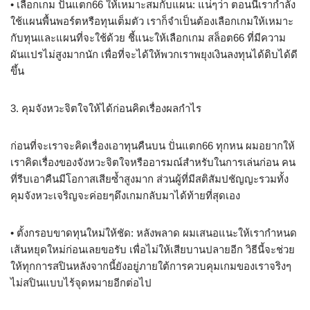
• เลือกเกม ปั่นแตก66 ให้เหมาะสมกับแผน: แน่ๆว่า ตอนนี้เรากำลัง
ใช้แผนพื้นพอร์ตหรือทุนเต็มตัว เราก็จำเป็นต้องเลือกเกมให้เหมาะ
กับทุนและแผนที่จะใช้ด้วย ชี้แนะให้เลือกเกม สล็อต66 ที่มีความ
ผันแปรไม่สูงมากนัก เพื่อที่จะได้ให้พวกเราพยุงเงินลงทุนได้ดิบได้ดี
ขึ้น
3. คุมจังหวะจิตใจให้ได้ก่อนคิดเรื่องผลกำไร
ก่อนที่จะเราจะคิดเรื่องเอาทุนคืนบน ปั่นแตก66 ทุกหน ผมอยากให้
เราคิดเรื่องของจังหวะจิตใจหรืออารมณ์สำหรับในการเล่นก่อน คน
ที่รีบเอาคืนมีโอกาสเสียซ้ำสูงมาก ส่วนผู้ที่มีสติสัมปชัญญะรวมทั้ง
คุมจังหวะเจริญจะค่อยๆดึงเกมกลับมาได้ท้ายที่สุดเอง
• ตั้งกรอบขาดทุนใหม่ให้ชัด: หลังพลาด ผมเสนอแนะให้เรากำหนด
เส้นหยุดใหม่ก่อนเลยขอรับ เพื่อไม่ให้เสียบานปลายอีก วิธีนี้จะช่วย
ให้ทุกการสปินหลังจากนี้ยังอยู่ภายใต้การควบคุมเกมของเราจริงๆ
ไม่สปินแบบไร้จุดหมายอีกต่อไป