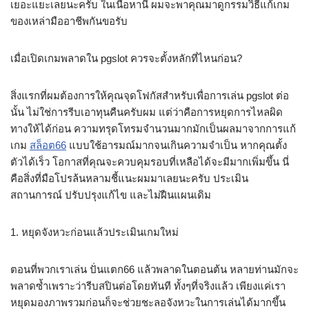
เยอะแยะเลยนะครับ ในเนื้อหานี้ ผมจะพาคุณมาดูกรรมวิธีแก้เกม
ของเหล่ามืออาชีพกันขอรับ
เมื่อเปิดเกมพลาดใน pgslot ควรจะตั้งหลักที่ไหนก่อน?
สิ่งแรกที่ผมต้องการให้คุณจุดโฟกัสสำหรับเพื่อการเล่น pgslot ต่อ
นั้น ไม่ใช่การรีบเอาทุนคืนครับผม แต่ว่าคือการหยุดการไหลผิด
ทางให้ได้ก่อน ความทรุดโทรมจำนวนมากมักเป็นผลมาจากการแก้
เกม
สล็อต66
แบบใช้อารมณ์มากจนเกินความจำเป็น หากคุณตั้ง
ตัวได้เร็ว โอกาสที่คุณจะควบคุมรอบที่เหลือได้จะมีมากเพิ่มขึ้น นี่
คือสิ่งที่มือโปรล้นหลามชี้แนะผมมาเลยนะครับ ประเมิน
สถานการณ์ ปรับปรุงแก้ไข และไม่ฝืนแผนเดิม
1. หยุดจังหวะก่อนแล้วประเมินเกมใหม่
ตอนที่พวกเราเล่น ปั่นแตก66 แล้วพลาดในตอนต้น หลายท่านมักจะ
พลาดซ้ำเพราะว่ารีบสปินต่อโดยทันที ทั้งๆที่จริงแล้ว เพียงแค่เรา
หยุดมองภาพรวมก่อนก็จะช่วยชะลอจังหวะในการเล่นได้มากขึ้น