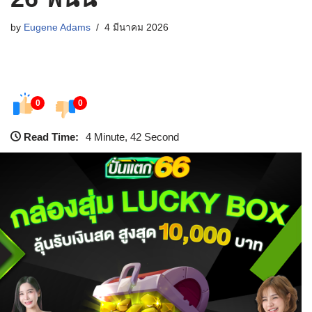
by
Eugene Adams
4 มีนาคม 2026
0
0
Read Time:
4 Minute, 42 Second