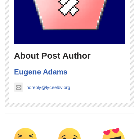
About Post Author
Eugene Adams
noreply@lyceelbv.org