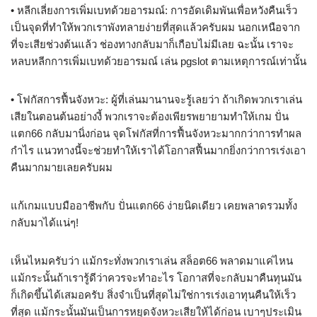
• หลีกเลี่ยงการเพิ่มเบทด้วยอารมณ์: การอัดเดิมพันเพื่อหวังคืนเร็ว
เป็นจุดที่ทำให้พวกเราพังทลายง่ายที่สุดแล้วครับผม นอกเหนือจาก
ที่จะเสียช่วงต้นแล้ว ช่องทางกลับมาก็เกือบไม่มีเลย ฉะนั้น เราจะ
หลบหลีกการเพิ่มเบทด้วยอารมณ์ เล่น pgslot ตามเหตุการณ์เท่านั้น
• โฟกัสการฟื้นจังหวะ: ผู้ที่เล่นมานานจะรู้เลยว่า ถ้าเกิดพวกเราเล่น
เสียในตอนต้นอย่างงี้ พวกเราจะต้องเพียรพยายามทำให้เกม ปั่น
แตก66 กลับมานิ่งก่อน จุดโฟกัสที่การฟื้นจังหวะมากกว่าการทำผล
กำไร แนวทางนี้จะช่วยทำให้เราได้โอกาสฟื้นมากยิ่งกว่าการเร่งเอา
คืนมากมายเลยครับผม
แก้เกมแบบมืออาชีพกับ ปั่นแตก66 ง่ายนิดเดียว เคยพลาดรวมทั้ง
กลับมาได้แน่ๆ!
เห็นไหมครับว่า แม้กระทั่งพวกเราเล่น สล็อต66 พลาดมาแค่ไหน
แม้กระนั้นถ้าเรารู้ดีว่าควรจะทำอะไร โอกาสที่จะกลับมาคืนทุนมัน
ก็เกิดขึ้นได้เสมอครับ สิ่งจำเป็นที่สุดไม่ใช่การเร่งเอาทุนคืนให้เร็ว
ที่สุด แม้กระนั้นมันเป็นการหยุดจังหวะเสียให้ได้ก่อน เบาๆประเมิน