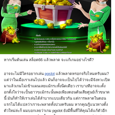
หากเริ่มต้นเล่น สล็อต66 แล้วพลาด จะแก้เกมอย่างไรดี?
อาจจะไม่มีใครอยากเล่น
pgslot
แล้วพลาดหรอกจริงไหมครับผม?
แต่ว่าในเมื่อเราเล่นไปแล้ว มันก็อาจจะเป็นไปได้ว่าจะมีจังหวะเปิด
มาแล้วเกมไม่เข้าแผนเลยแม้กระทั้งนิดเดียว เราบางทีอาจจะตั้ง
อกตั้งใจว่าจะปั้นยาวๆแม้กระนั้นพอเพียงตอนต้นเสียศูนย์เร็วขนาด
นี้ มันก็ทำให้เราเล่นได้ลำบากแบบเดียวกัน แต่การพลาดในตอน
แรกไม่ได้แปลว่าเราจะพลาดทั้งปวงครับผม หากคุณรู้แนวทางตั้ง
ตัวใหม่ล่ะก็ ผมบอกเลยว่าเกม pgslot ยังมีพื้นที่ให้คุณได้แก้ตัวอีก