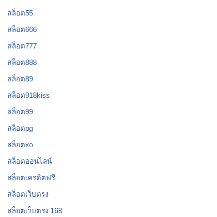
สล็อต55
สล็อต666
สล็อต777
สล็อต888
สล็อต89
สล็อต918kiss
สล็อต99
สล็อตpg
สล็อตxo
สล็อตออนไลน์
สล็อตเครดิตฟรี
สล็อตเว็บตรง
สล็อตเว็บตรง 168