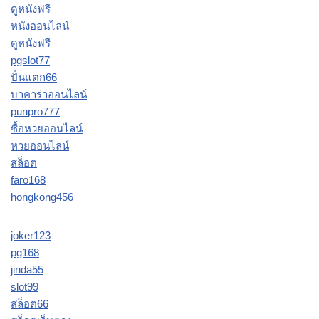
ดูหนังฟรี
หนังออนไลน์
ดูหนังฟรี
pgslot77
ปั่นแตก66
บาคาร่าออนไลน์
punpro777
ซื้อหวยออนไลน์
หวยออนไลน์
สล็อต
faro168
hongkong456
joker123
pg168
jinda55
slot99
สล็อต66