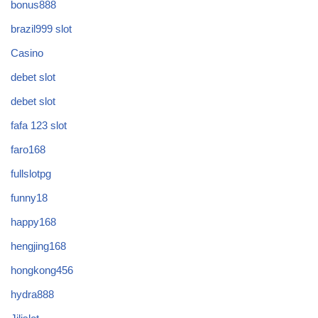
bonus888
brazil999 slot
Casino
debet slot
debet slot
fafa 123 slot
faro168
fullslotpg
funny18
happy168
hengjing168
hongkong456
hydra888