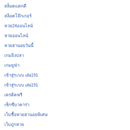
สล็อตแตกดี
สล็อตโจ๊กเกอร์
หวย24ออนไลน์
หวยออนไลน์
หวยฮานอยวันนี้
เกมยิงปลา
เกมยูฟ่า
เข้าสู่ระบบ ufa191
เข้าสู่ระบบ ufa191
เครดิตฟรี
เซ็กซี่บาคาร่า
เว็บซื้อหวยฮานอยพิเศษ
เว็บถูกหวย