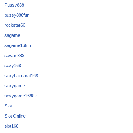
Pussy888
pussy888fun
rockstar66
sagame
sagame168th
sawan888
sexy168
sexybaccarat168
sexygame
sexygame1688k
Slot
Slot Online
slot168