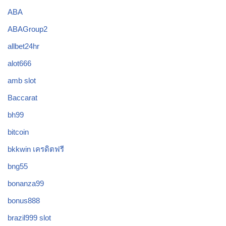
ABA
ABAGroup2
allbet24hr
alot666
amb slot
Baccarat
bh99
bitcoin
bkkwin เครดิตฟรี
bng55
bonanza99
bonus888
brazil999 slot