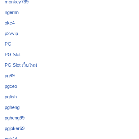
monkey789
ngernn
okc4
p2vvip
PG
PG Slot
PG Slot เว็บใหม่
pg99
pgceo
pgfish
pgheng
pgheng99
pgjoker69
pgk44