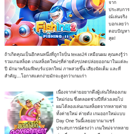
จาก
ประสบการ
ณ์เล่นจริง
บอกเลยว่า
ตอบปัญหา
สุด!
ถ้าเกิดคุณเป็นอีกคนหนึ่งที่ถูกใจปั่น texas24 เหมือนผม คุณคงรู้ว่า
รวมเกมสล็อต เกมสล็อตใหม่ๆที่ค่ายดังๆปลดปล่อยออกมาในแต่ละ
ปี มักมาพร้อมฟีพบร์แปลกใหม่ ภาพสวยขึ้น เสียงจัดเต็ม และที่
สำคัญ…โอกาสแตกง่ายมักจะสูงกว่าเกมเก่า
เนื่องจากค่ายอยากดึงผู้เล่นให้ลองเกม
ใหม่ก่อน ซึ่งตลอดช่วงปีที่ล่วงเลยไป
ผมได้ลองเล่นเกมสล็อตจากหลายค่าย
ทั้งค่ายใหม่ ค่ายดัง เกมออกใหม่แบบ
Day One วันนี้เลยอยากมาแชร์
ประสบการณ์ตรงว่า เกมใหม่จากหลาย