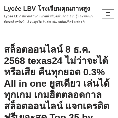
Lycée LBV โรงเรียนคุณภาพสูง
Skip
Lycée LBV สถานศึกษาแนวหน้าที่มุ่งเน้นการเรียนรู้และพัฒนา
to
ทักษะสำหรับนักเรียนทุกวัย ในสภาพแวดล้อมที่สร้างสรรค์
content
สล็อตออนไลน์ 8 ธ.ค.
2568 texas24 ไม่ว่าจะได้
หรือเสีย คืนทุกยอด 0.3%
All in one ยูสเดียว เล่นได้
ทุกเกม เกมฮิตตลอดกาล
สล็อตออนไลน์ แจกเครดิต
ฟรีเยอะสุด Top 35 by