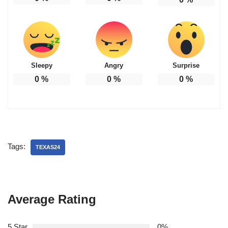
Sleepy
Angry
Surprise
0
%
0
%
0
%
Tags:
TEXAS24
Average Rating
5 Star
0%