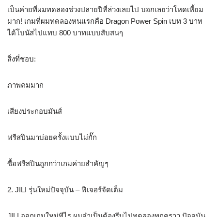
เป็นค่ายที่ผมทดลองช่วงปลายปีที่ล่วงเลยไป บอกเลยว่าโหดเหี้ยม
มาก! เกมที่ผมทดลองหนแรกคือ Dragon Power Spin เบท 3 บาท
ได้โบนัสไปแทบ 800 บาทแบบสับสนๆ
สิ่งที่ชอบ:
ภาพคมมาก
เสียงประกอบมันส์
ฟรีสปินมาบ่อยครั้งแบบไม่กั๊ก
ซื้อฟรีสปินถูกกว่าเกมค่ายสำคัญๆ
2. JILI รุ่นใหม่ปัจจุบัน – ฟีเจอร์จัดเต็ม
JILI ออกเกมใหม่ทีไร ผมจำเป็นต้องรีบไปทดลองทุกคราว ปัจจุบัน