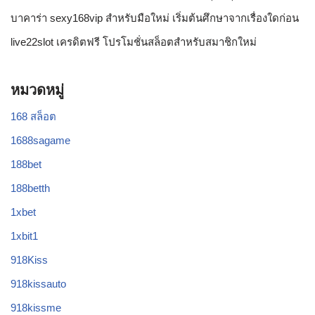
บาคาร่า sexy168vip สำหรับมือใหม่ เริ่มต้นศึกษาจากเรื่องใดก่อน
live22slot เครดิตฟรี โปรโมชั่นสล็อตสำหรับสมาชิกใหม่
หมวดหมู่
168 สล็อต
1688sagame
188bet
188betth
1xbet
1xbit1
918Kiss
918kissauto
918kissme