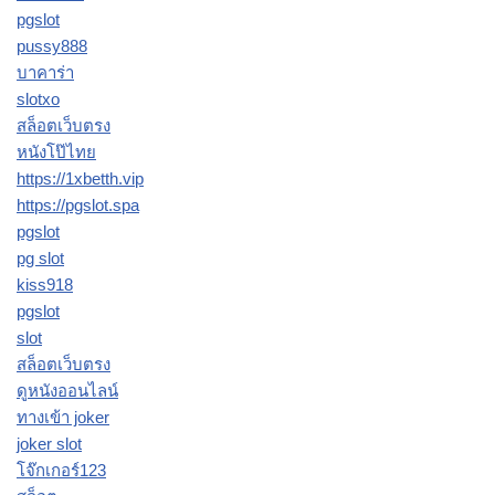
pgslot
pussy888
บาคาร่า
slotxo
สล็อตเว็บตรง
หนังโป๊ไทย
https://1xbetth.vip
https://pgslot.spa
pgslot
pg slot
kiss918
pgslot
slot
สล็อตเว็บตรง
ดูหนังออนไลน์
ทางเข้า joker
joker slot
โจ๊กเกอร์123