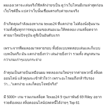
ผมเองเวลาจะเล่นจริงใช้หลักง่ายๆเป็น ดูว่าเว็บไหนมีเกมล่าสุดก่อน
เว็บไซต์อื่น แปลว่าเว็บนั้นเชื่อมตรงกับค่ายเกมจริง
ถ้าเกิดคุณกำลังมองหาเกม texas24 ที่แตกง่าย ไม่ต้องนั่งลุ้นนาน
รวมทั้งคุ้มทุกการหมุน ผมขอเสนอแนะให้ทดลอง เกมสล็อตจาก
ค่ายมาใหม่ปัจจุบัน ดูซิเป็นอันดับแรก
เพราะจากที่ผมลองมาหลายรอบ ทั้งยังแบบทดสอบเล่นและก็แบบ
เบทเงินจริง มัน แตกง่ายยิ่งกว่า เล่นง่ายยิ่งกว่า รวมทั้ง สนุกสนาน
กว่าเกมเก่าๆแบบกระจ่าง
ถ้าคุณเป็นสายปั่นเหมือนผม ทดลองเกมใหม่ๆจากค่ายพวกนี้ สล็อต
ออนไลน์ แล้วคุณจะเข้าหัวใจว่า เพราะอะไรผมถึงกล้ารับรอง
ว่า…”แตกง่าย และก็ตอบโจทย์จริง!”
มี 5000+ เกม รวมเกมสล็อต Texas24 9 กุมภาพันธ์ 69 Riley อยาก
รวยต้องลอง สล็อตออนไลน์ปลดหนี้ได้ง่ายๆ Top 61