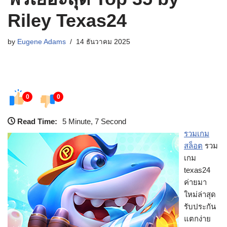
Riley Texas24
by
Eugene Adams
14 ธันวาคม 2025
0
0
Read Time:
5 Minute, 7 Second
รวมเกม
สล็อต
รวม
เกม
texas24
ค่ายมา
ใหม่ล่าสุด
รับประกัน
แตกง่าย