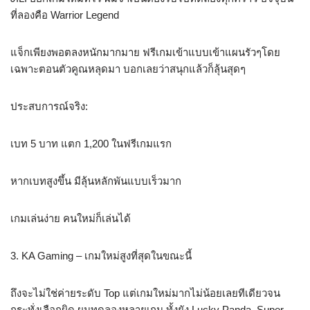
ที่ลองคือ Warrior Legend
แจ็กเพียงพอตลงหนักมากมาย ฟรีเกมเข้าแบบเข้าแผนรัวๆโดย
เฉพาะตอนตัวคูณหลุดมา บอกเลยว่าสนุกแล้วก็ลุ้นสุดๆ
ประสบการณ์จริง:
เบท 5 บาท แตก 1,200 ในฟรีเกมแรก
หากเบทสูงขึ้น มีลุ้นหลักพันแบบเร็วมาก
เกมเล่นง่าย คนใหม่ก็เล่นได้
3. KA Gaming – เกมใหม่สูงที่สุดในขณะนี้
ถึงจะไม่ใช่ค่ายระดับ Top แต่เกมใหม่มากไม่น้อยเลยทีเดียวจน
กระทั่งเลือกผิด ผมทดลองหลายเกม ทั้งยัง Lucky Panda, Super