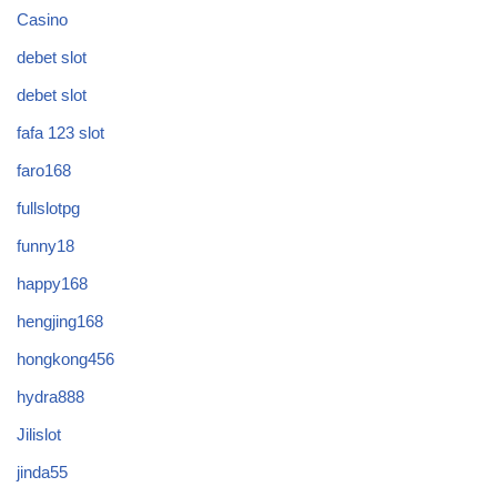
Casino
debet slot
debet slot
fafa 123 slot
faro168
fullslotpg
funny18
happy168
hengjing168
hongkong456
hydra888
Jilislot
jinda55