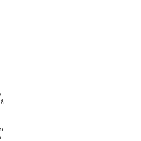
่
ๆ
ว
ก็
ิน
า