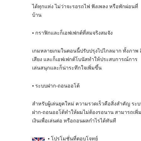
ได้ทุกแห่ง ไม่ว่าจะรอรถไฟ ฟังเพลง หรือพักผ่อนที่
บ้าน
• กราฟิกและก็เอฟเฟกต์ที่สมจริงสมจัง
เกมหลายเกมในตอนนี้ปรับปรุงไปไกลมาก ทั้งภาพ ส
เสียง และก็เอฟเฟกต์โบนัสทำให้ประสบการณ์การ
เล่นสนุกและก็น่าระทึกใจเพิ่มขึ้น
• ระบบฝาก-ถอนออโต้
สำหรับผู้เล่นยุคใหม่ ความรวดเร็วคือสิ่งสำคัญ ระ
ฝาก-ถอนออโต้ทำให้ผมไม่ต้องรอนาน สามารถเพิ่
เงินเพื่อเล่นต่อ หรือถอนผลกำไรได้ทันที
• โปรโมชั่นที่ตอบโจทย์