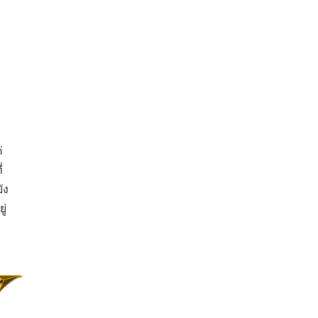
่
่
ัง
ู่