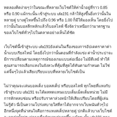
ทดลองคิดง่ายๆว่าในขณะที่หลายเว็บไซต์ให้ค่าน้ำอยู่ที่ราว 0.85
หรือ 0.90 แม้กระนั้น เข้าสู่ระบบ ufa191 กล้าให้สูงขึ้นยิ่งกว่านั้นใน
หลายคู่ บางคู่ไหลขึ้นไปถึง 0.96 หรือ 1.00 ก็มีให้มองเห็น โดยยิ่งไป
กว่านั้นในบอลลีกหลักแล้วก็บอลไลฟ์ ซึ่งจัดว่าเหนือกว่ามาตรฐาน
ของเว็บไซต์ทั่วๆไปในตลาดอย่างเห็นได้ชัด
เว็บไซต์นี้เข้าสู่ระบบ ufa191ยังเด่นในเรื่องของการอัปเดตราคาค่า
น้ำแบบเรียลไทม์ โดยยิ่งไปกว่านั้นตอนที่กำลังแข่ง ค่าน้ำประปาจะ
มีการเปลี่ยนตามเหตุการณ์ของเกมแบบต่อเนื่อง ไม่มีดีเลย์ ทำให้
คุณสามารถเลือกแทงในจังหวะที่คุ้มที่สุดได้ทันตามกำหนด ไม่ใช่
แค่จิ้มๆไปแล้วเสียเปรียบแบบที่หลายเว็บไซต์เป็น
ไม่ว่าคุณจะเล่นบอลเต็ง บอลสเต็ป หรือบอลไลฟ์ ทุกโพยที่แทงกับ
เข้าสู่ระบบ ufa191 จะได้ผลทดแทนแบบเต็มเม็ดเต็มหน่วย ไม่มี
การหักหลบซ่อน หรือปรับราคาล่วงหน้าให้เสียเปรียบโดยที่ผู้เล่น
ไม่รู้ตัว นี่เป็นความโปร่งสบายใสที่หาได้ยากจากเว็บพนันทั่วๆไป
อีกหนึ่งจุดที่น่าสนใจคือการแทงสเต็ปหลายคู่ ปกติแล้วบางเว็บไซต์