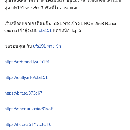
คุณให้ดีขึ้นกว่าเดิมอย่างชัดเจน ถ้าคุณมองหาเว็บที่ครบ จบ และ
คุ้ม ufa191 ทางเข้า คือชื่อที่ไม่ควรละเลย
เว็บสล็อตแจกเครดิตฟรี ufa191 ทางเข้า 21 NOV 2568 Randi
casino เข้าสู่ระบบ
ufa191
แตกหนัก Top 5
ขอขอบคุณเว็บ
ufa191 ทางเข้า
https://rebrand.ly/ufa191
https://cutly.info/ufa191
https://bitt.to/373e67
https://shorturl.asia/61xaE
https://t.co/G5TYvcJCT6