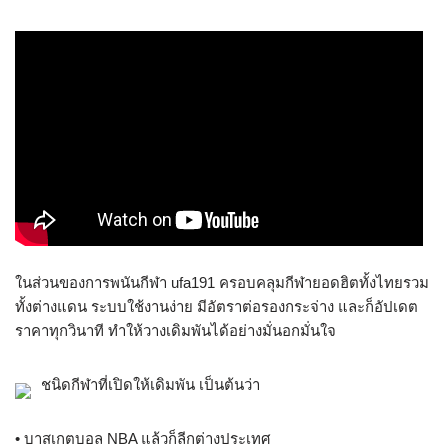
ในส่วนของการพนันกีฬา ufa191 ครอบคลุมกีฬายอดฮิตทั้งไทยรวม
ทั้งต่างแดน ระบบใช้งานง่าย มีอัตราต่อรองกระจ่าง และก็อัปเดต
ราคาทุกวินาที ทำให้วางเดิมพันได้อย่างมั่นอกมั่นใจ
ชนิดกีฬาที่เปิดให้เดิมพัน เป็นต้นว่า
• บาสเกตบอล NBA แล้วก็ลีกต่างประเทศ