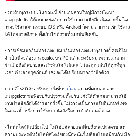
• รองรับทุกระบบ: ในขณะนี้ ค่ายเกมส่วนใหญ่มีการพัฒนา
เกมpgslotfishให้เหมาะสมกับการใช้งานผ่านมือถือเพิ่มมากขึ้น ไม่
ว่าจะใช้งานผ่านระบบ iOS หรือ Android ก็ตาม สามารถเข้าใช้งาน
ได้โดยสวัสดิภาพ ทั้งเว็บไซต์รวมทั้งแอปพลิเคชัน
• การเชื่อมต่ออินเทอร์เน็ต: สมัยอินเทอร์เน็ตแรงๆอย่างงี้ คุณก็ไม่
จำเป็นที่จะต้องเล่น pgslot บน PC แล้วล่ะครับผม เพราะเล่นเกม
ผ่านมือถือก็สบายและเร็วทันใจ ไม่แลค ไม่สะดุด เล่นได้ทุกที่ทุก
เวลา ต่างจากยุคก่อนที่ PC จะได้เปรียบมากกว่าอีกด้วย
• เกมดีไซน์ให้รองรับมากยิ่งขึ้น:
สล็อต
อย่างที่ผมบอก ค่าย
เกมpgslotพากเพียรปรับปรุงรวมทั้งปรับแต่งให้ตัวเกมสามารถใช้
งานผ่านมือถือได้ง่ายมากยิ่งขึ้น ไม่ว่าจะเป็นการปรับอินเทอร์เฟซ
ในแนวตั้ง หรือการใช้ระบบสัมผัสในการบังคับเกมก็ตาม
• ไลฟ์สไตล์ที่เปลี่ยนไป: ไม่ใช่แค่ค่ายเกมที่เปลี่ยนแปลงครับ แต่
ความประพฤติหรือไลฟ์สไตล์ของนักพนันก็เปลี่ยนไปเหมือนกัน มือ