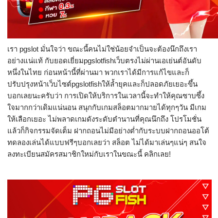
เรา pgslot มั่นใจว่า ขณะนี้คนไม่ใช่น้อยจำเป็นจะต้องนึกถึงเรา
อย่างแน่แท้ กับยอดเยี่ยมpgslotfishเว็บตรงไม่ผ่านเอเย่นต์อันดับ
หนึ่งในไทย ก่อนหน้านี้ที่ผ่านมา พวกเราได้มีการแก้ไขและก็
ปรับปรุงหน้าเว็บไซต์pgslotfishให้ล้ำยุคและก็ปลอดภัยเยอะขึ้น
บอกเลยนะครับว่า การเปิดให้บริการในเวลานี้จะทำให้คุณซาบซึ้ง
ใจมากกว่าเดิมแน่นอน สนุกกับเกมสล็อตมากมายได้ทุกๆวัน มีเกม
ให้เลือกเยอะ ไม่พลาดเกมดังระดับตำนานที่คุณนึกถึง โปรโมชั่น
แล้วก็กิจกรรมจัดเต็ม ฝากถอนไม่มีอย่างต่ำกับระบบฝากถอนออโต้
ทดลองเล่นได้แบบฟรีๆบอกเลยว่า สล็อต ไม่ได้มาเล่นๆแน่ๆ สนใจ
ลงทะเบียนสมัครสมาชิกใหม่กับเราในขณะนี้ คลิกเลย!