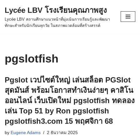
Lycée LBV โรงเรียนคุณภาพสูง
Skip
Lycée LBV สถานศึกษาแนวหน้าที่มุ่งเน้นการเรียนรู้และพัฒนา
to
ทักษะสำหรับนักเรียนทุกวัย ในสภาพแวดล้อมที่สร้างสรรค์
content
pgslotfish
Pgslot เวปไซต์ใหญ่ เล่นสล็อต PGSlot
สุดมันส์ พร้อมโอกาสทำเงินง่ายๆ คาสิโน
ออนไลน์ เว็บเปิดใหม่ pgslotfish ทดลอง
เล่น Top 51 by Ron pgslotfish
pgslotfish3.com 15 พฤศจิกา 68
by
Eugene Adams
2 ธันวาคม 2025