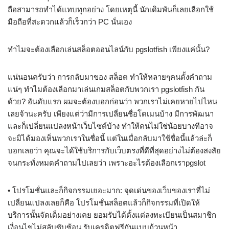
ถือสามารถทำได้แทบทุกอย่าง โดยเหตุนี้ นักเดิมพันก็เลยเลือกใช้
มือถือที่สะดวกแล้วก็เร็วกว่า PC นั่นเอง
ทำไมจะต้องเลือกเล่นสล็อตออนไลน์กับ pgslotfish เพียงแค่นั้น?
แน่นอนครับว่า การกลับมาของ สล็อต ทำให้หลายๆคนตั้งคำถาม
แน่ๆ ทำไมต้องเลือกมาเล่นเกมสล็อตกับพวกเรา pgslotfish กัน
ด้วย? อันดับแรก ผมจะต้องบอกก่อนว่า พวกเราไม่เคยหายไปไหน
เลยจ้านะครับ เพียงแต่ว่ามีการเปลี่ยนชื่อโดเมนบ้าง มีการพัฒนา
และก็เปลี่ยนแปลงหน้าเว็บไซต์บ้าง ทำให้คนไม่ใช่น้อยบางทีอาจ
จะมิได้มองเห็นพวกเราในชื่อนี้ แต่ในเมื่อกลับมาใช้ชื่อนี้แล้วล่ะก็
บอกเลยว่า คุณจะได้ใช้บริการกับเว็บตรงที่ดีที่สุดอย่างไม่ต้องสงสัย
จนกระทั่งหมดคำถามไปเลยว่า เพราะอะไรต้องเลือกเราpgslot
• โปรโมชั่นและก็กิจกรรมเยอะมาก: จุดเด่นของเว็บของเราที่ไม่
เปลี่ยนแปลงเลยก็คือ โปรโมชั่นสล็อตแล้วก็กิจกรรมที่เปิดให้
บริการนั้นจัดเต็มอย่างเคย ยอมรับได้ตั้งแต่ลงทะเบียนเป็นสมาชิก
เงื่อนไขไม่สลับซับซ้อน รับเครดิตฟรีกันแบบถ้วนหน้า