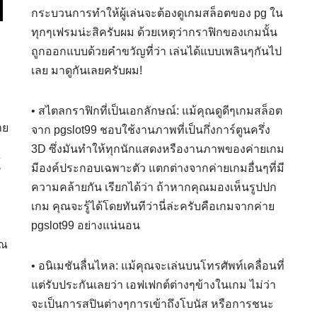
กระบวนการทำให้ผู้เล่นจะต้องดูเกมสล็อตของ pg ใน
ทุกๆเฟรมน่ะสิครับผม ด้วยเหตุว่ากราฟิกของเกมนั้น
ถูกออกแบบด้วยคำขวัญที่ว่า เล่นได้แบบเพลินๆกันไป
เลย มาดูกันเลยครับผม!
• สไตลกราฟิกที่เป็นเอกลักษณ์: แม้คุณดูดีๆเกมสล็อต
าย
จาก pgslot99 ชอบใช้งานภาพที่เป็นกึ่งการ์ตูนครึ่ง
3D ซึ่งมันทำให้ทุกนักแสดงหรืองานภาพของค่ายเกม
้
มีองค์ประกอบเฉพาะตัว แตกต่างจากค่ายเกมอื่นๆที่มี
ความคล้ายกัน เรียกได้ว่า ถ้าหากคุณมองเห็นรูปปก
เกม คุณจะรู้ได้โดยทันทีว่านี่ล่ะครับคือเกมจากค่าย
pgslot99 อย่างแน่นอน
ุณ
• อนิเมชันลื่นไหล: แม้คุณจะเล่นบนโทรศัพท์เคลื่อนที่
แต่รับประกันเลยว่า เอฟเฟกต์ต่างๆข้างในเกม ไม่ว่า
จะเป็นการสปินต่างๆการเข้าถึงโบนัส หรือการชนะ