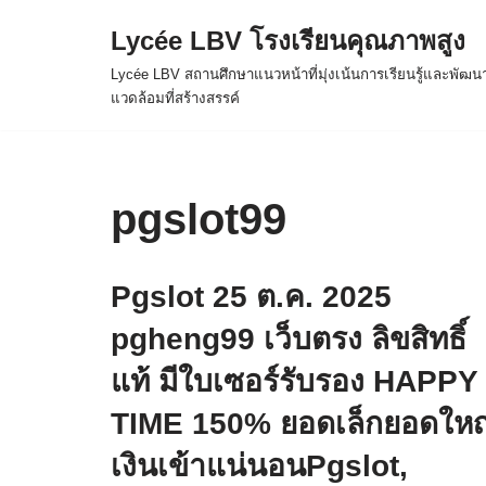
Lycée LBV โรงเรียนคุณภาพสูง
Skip
Lycée LBV สถานศึกษาแนวหน้าที่มุ่งเน้นการเรียนรู้และพัฒน
to
แวดล้อมที่สร้างสรรค์
content
pgslot99
Pgslot 25 ต.ค. 2025
pgheng99 เว็บตรง ลิขสิทธิ์
แท้ มีใบเซอร์รับรอง HAPPY
TIME 150% ยอดเล็กยอดใหญ
เงินเข้าแน่นอนPgslot,