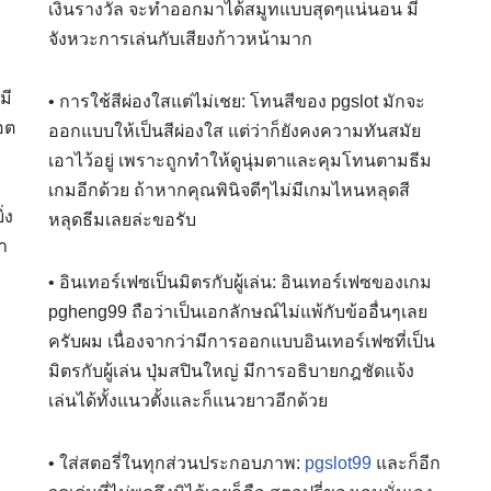
เงินรางวัล จะทำออกมาได้สมูทแบบสุดๆแน่นอน มี
จังหวะการเล่นกับเสียงก้าวหน้ามาก
มี
• การใช้สีผ่องใสแต่ไม่เชย: โทนสีของ pgslot มักจะ
อต
ออกแบบให้เป็นสีผ่องใส แต่ว่าก็ยังคงความทันสมัย
เอาไว้อยู่ เพราะถูกทำให้ดูนุ่มตาและคุมโทนตามธีม
เกมอีกด้วย ถ้าหากคุณพินิจดีๆไม่มีเกมไหนหลุดสี
่ง
หลุดธีมเลยล่ะขอรับ
า
• อินเทอร์เฟซเป็นมิตรกับผู้เล่น: อินเทอร์เฟซของเกม
pgheng99 ถือว่าเป็นเอกลักษณ์ไม่แพ้กับข้ออื่นๆเลย
ก
ครับผม เนื่องจากว่ามีการออกแบบอินเทอร์เฟซที่เป็น
มิตรกับผู้เล่น ปุ่มสปินใหญ่ มีการอธิบายกฎชัดแจ้ง
เล่นได้ทั้งแนวตั้งและก็แนวยาวอีกด้วย
• ใส่สตอรี่ในทุกส่วนประกอบภาพ:
pgslot99
และก็อีก