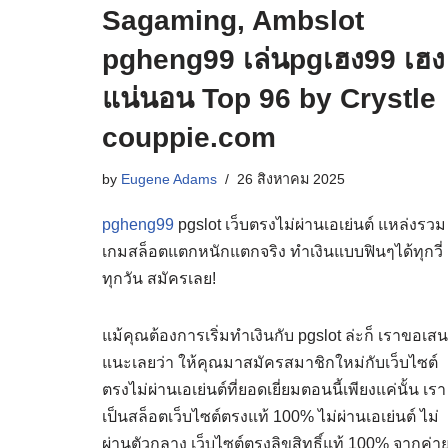
Sagaming, Ambslot
pgheng99 เล่นpgเฮง99 เฮง
แน่นอน Top 96 by Crystle
couppie.com
by
Eugene Adams
26 สิงหาคม 2025
pgheng99
pgslot เว็บตรงไม่ผ่านเอเย่นต์ แหล่งรวม
เกมสล็อตแตกหนักแตกจริง ทำเงินแบบฟินๆได้ทุกวี่
ทุกวัน สมัครเลย!
แม้คุณต้องการเริ่มทำเงินกับ pgslot ล่ะก็ เราขอเส
แนะเลยว่า ให้คุณมาสมัครสมาชิกใหม่กับเว็บไซต์
ตรงไม่ผ่านเอเย่นต์ที่ยอดเยี่ยมตอนนี้เพียงแค่นั้น เรา
เป็นสล็อตเว็บไซต์ตรงแท้ 100% ไม่ผ่านเอเย่นต์ ไม่
ผ่านตัวกลาง เว็บไซต์ตรงลิขสิทธิ์แท้ 100% จากค่า