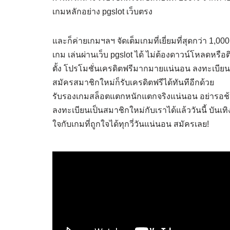
เกมหลักอย่าง pgslot เว็บตรง
และก็ค่ายเกมฯลฯ จัดเต็มเกมที่เยี่ยมที่สุดกว่า 1,000
เกม เล่นผ่านเว็บ pgslot ได้ ไม่ต้องดาวน์โหลดหรือต
ตั้ง โปรโมชั่นเครดิตฟรีมากมายแน่นอน ลงทะเบียน
สมัครสมาชิกใหม่ก็รับเครดิตฟรีได้ทันทีอีกด้วย
รับรองเกมสล็อตแตกหนักแตกจริงแน่นอน อย่ารอช้
ลงทะเบียนเป็นสมาชิกใหม่กับเราได้แล้ววันนี้ บันเทิ
ใจกับเกมที่ถูกใจได้ทุกวี่วันแน่นอน สมัครเลย!