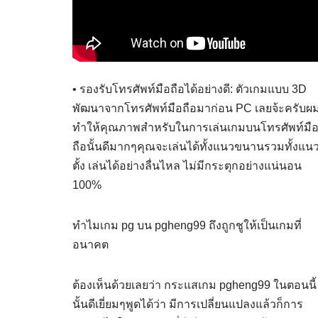
• รองรับโทรศัพท์มือถือได้อย่างดี: ตัวเกมแบบ 3D
พัฒนาจากโทรศัพท์มือถือมาก่อน PC เลยจ้ะครับผ
ทำให้คุณภาพสำหรับในการเล่นเกมบนโทรศัพท์มื
ถือนั้นดีมากๆคุณจะเล่นได้ทั้งแนวขนานรวมทั้งแน
ตั้ง เล่นได้อย่างลื่นไหล ไม่มีกระตุกอย่างแน่นอน
100%
ทำไมเกม pg บน pgheng99 ถึงถูกชูให้เป็นเกมที่
อนาคต
ต้องเห็นด้วยเลยว่า กระแสเกม pgheng99 ในตอนนี้
นั้นดีเยี่ยมๆพูดได้ว่า มีการเปลี่ยนแปลงแล้วก็การ