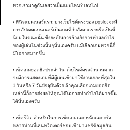
พวกเรามาดูกันเลยว่าเป็นแบบไหน? เลทโก!
• พินิจแบนเนอร์แรก: บางเว็บไซต์ตรงของ pgslot จะมี
การอัปเดตแบนเนอร์เป็นเกมที่กำลังมาแรงหรือเป็นที่
นิยมในขณะนั้น ซึ่งจะเป็นการอ้างอิงการทำผลกำไร
ม
ของผู้เล่นในช่วงนั้นๆนั่นเองครับ แม้เลือกเกมพวกนี้ก็
อ
มีโอกาสมากขึ้น
ว
• เช็คเกมยอดฮิตประจำวัน: เว็บไซต์ตรงจำนวนมาก
จะมีการแสดงเกมที่มีผู้เล่นเข้ามาใช้งานเยอะที่สุดใน
1 วันหรือ 7 วันปัจจุบันด้วย ถ้าคุณเลือกเกมยอดฮิต
เหล่านี้ก็อาจส่งผลให้คุณได้โอกาสทำกำไรได้มากขึ้น
ได้นั่นเองครับ
• เช็ครีวิว: สำหรับในการเช็คเกมแตกหนักแตกจริง
หลายท่านที่เล่นทวิตเตอร์ชอบเข้ามาแชร์ข้อมูลกัน