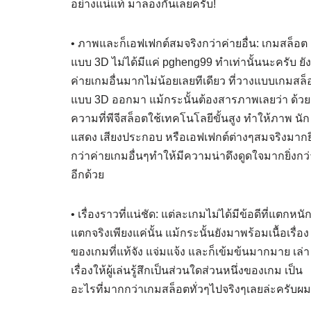
อย่างแน่แท้ มาลองกันเลยครับ!
• ภาพและก็เอฟเฟกต์สมจริงกว่าค่ายอื่น: เกมสล็อต
แบบ 3D ไม่ได้มีแค่ pgheng99 ทำเท่านั้นนะครับ ยัง
ค่ายเกมอื่นมากไม่น้อยเลยทีเดียว ที่วางแบบเกมสล็
แบบ 3D ออกมา แม้กระนั้นต้องสารภาพเลยว่า ด้วย
ความที่พีจีสล็อตใช้เทคโนโลยีขั้นสูง ทำให้ภาพ นัก
แสดง เสียงประกอบ หรือเอฟเฟกต์ต่างๆสมจริงมากยิ
กว่าค่ายเกมอื่นๆทำให้มีความน่าดึงดูดใจมากยิ่งกว่
อีกด้วย
• เรื่องราวที่แน่ชัด: แต่ละเกมไม่ได้มีข้อดีที่แตกหนั
แตกจริงเพียงแค่นั้น แม้กระนั้นยังมาพร้อมเนื้อเรื่อง
ของเกมที่แท้จัง แจ่มแจ้ง และก็เข้มข้นมากมาย เล่า
เรื่องให้ผู้เล่นรู้สึกเป็นส่วนใดส่วนหนึ่งของเกม เป็น
อะไรที่มากกว่าเกมสล็อตทั่วๆไปจริงๆเลยล่ะครับผม