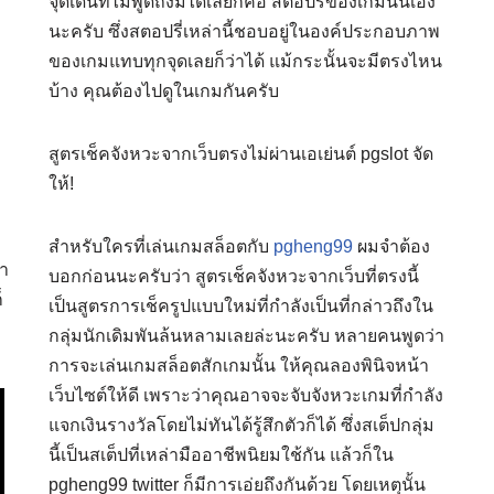
จุดเด่นที่ไม่พูดถึงมิได้เลยก็คือ สตอปรี่ของเกมนั่นเอง
นะครับ ซึ่งสตอปรี่เหล่านี้ชอบอยู่ในองค์ประกอบภาพ
ของเกมแทบทุกจุดเลยก็ว่าได้ แม้กระนั้นจะมีตรงไหน
บ้าง คุณต้องไปดูในเกมกันครับ
ม
สูตรเช็คจังหวะจากเว็บตรงไม่ผ่านเอเย่นต์ pgslot จัด
ให้!
สำหรับใครที่เล่นเกมสล็อตกับ
pgheng99
ผมจำต้อง
ำ
บอกก่อนนะครับว่า สูตรเช็คจังหวะจากเว็บที่ตรงนี้
็
เป็นสูตรการเช็ครูปแบบใหม่ที่กำลังเป็นที่กล่าวถึงใน
กลุ่มนักเดิมพันล้นหลามเลยล่ะนะครับ หลายคนพูดว่า
การจะเล่นเกมสล็อตสักเกมนั้น ให้คุณลองพินิจหน้า
เว็บไซต์ให้ดี เพราะว่าคุณอาจจะจับจังหวะเกมที่กำลัง
แจกเงินรางวัลโดยไม่ทันได้รู้สึกตัวก็ได้ ซึ่งสเต็ปกลุ่ม
นี้เป็นสเต็ปที่เหล่ามืออาชีพนิยมใช้กัน แล้วก็ใน
pgheng99 twitter ก็มีการเอ่ยถึงกันด้วย โดยเหตุนั้น