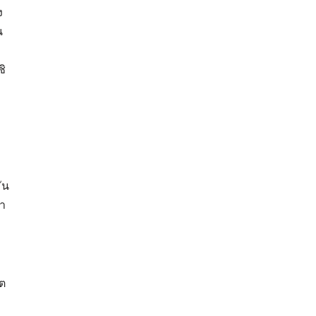
ง
น
ิ
ัน
่า
ต