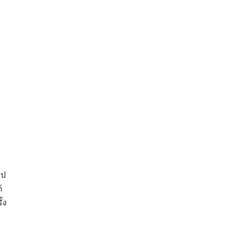
ี
ไป
้
้ง