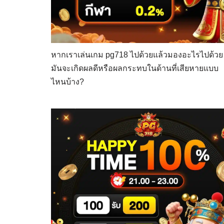
หากเราเล่นเกม pg718 ไปด้วยแล้วมองอะไรไปด้วย
มันจะเกิดผลดีหรือผลกระทบในด้านที่เสียหายแบบ
ไหนบ้าง?