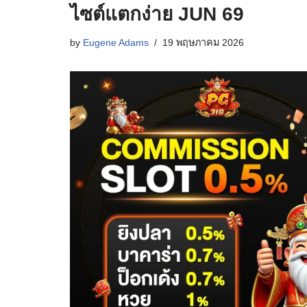
ไซต์แตกง่าย JUN 69
by
Eugene Adams
19 พฤษภาคม 2026