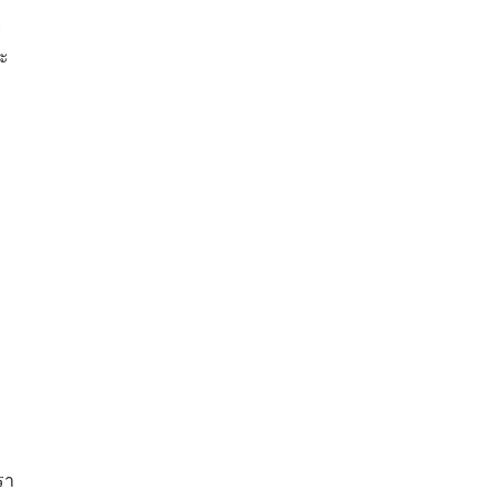
ย
อะ
รา