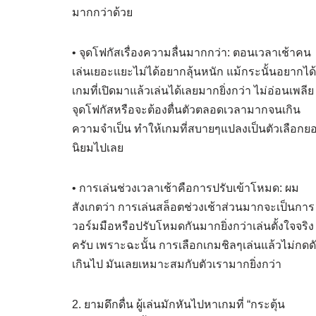
มากกว่าด้วย
• จุดโฟกัสเรื่องความลื่นมากกว่า: ตอนเวลาเช้าคน
เล่นเยอะแยะไม่ได้อยากลุ้นหนัก แม้กระนั้นอยากได้
เกมที่เปิดมาแล้วเล่นได้เลยมากยิ่งกว่า ไม่อ่อนเพลีย
จุดโฟกัสหรือจะต้องตื่นตัวตลอดเวลามากจนเกิน
ความจำเป็น ทำให้เกมที่สบายๆแปลงเป็นตัวเลือกย
นิยมไปเลย
• การเล่นช่วงเวลาเช้าคือการปรับเข้าโหมด: ผม
สังเกตว่า การเล่นสล็อตช่วงเช้าส่วนมากจะเป็นการ
วอร์มมือหรือปรับโหมดกันมากยิ่งกว่าเล่นตั้งใจจริง
ครับ เพราะฉะนั้น การเลือกเกมชิลๆเล่นแล้วไม่กดด
เกินไป มันเลยเหมาะสมกับตัวเรามากยิ่งกว่า
2. ยามดึกดื่น ผู้เล่นมักหันไปหาเกมที่ “กระตุ้น