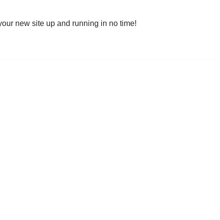
your new site up and running in no time!