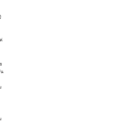
ู
ค่
ย
ัน
ม
ม