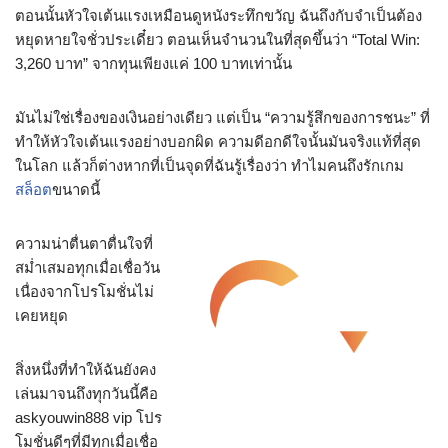
ตอนนั้นหัวใจเต้นแรงเหมือนดูหนังระทึกขวัญ ฉันถึงกับจำเป็นต้อง
หยุดหายใจชั่วประเดี๋ยว ตอนเห็นจำนวนในที่สุดขึ้นว่า “Total Win:
3,260 บาท” จากทุนเพียงแค่ 100 บาทเท่านั้น
มันไม่ใช่เรื่องของเงินอย่างเดียว แต่เป็น “ความรู้สึกของการชนะ” ที่
ทำให้หัวใจเต้นแรงอย่างบอกผิด ความดีอกดีใจนั้นมันจริงแท้ที่สุด
ในโลก แล้วก็ต่างหากที่เป็นจุดที่ฉันรู้เรื่องว่า ทำไมคนถึงรักเกม
สล็อต
ขนาดนี้
ความน่าตื่นตาตื่นใจที่
สม่ำเสมอทุกเมื่อเชื่อวัน
เนื่องจากโปรโมชั่นไม่
เคยหยุด
สิ่งหนึ่งที่ทำให้ฉันยังคง
เล่นมาจนถึงทุกวันนี้คือ
askyouwin888 vip โปร
โมชั่นดีๆที่มีทุกเมื่อเชื่อ