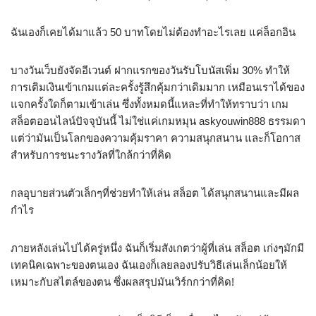
ฉันเองก็เคยได้มาแล้ว 50 บาทโดยไม่ต้องทำอะไรเลย แค่ล็อกอิน
บางวันเว็บยังจัดอีเวนต์ ฝากแรกของวันรับโบนัสเพิ่ม 30% ทำให้
การเติมเงินเข้าเกมแต่ละครั้งรู้สึกคุ้มกว่าเดิมมาก เหมือนเราได้ของ
แจกครั้งใดก็ตามเข้าเล่น ซึ่งทั้งหมดนี้แหละที่ทำให้ทราบว่า เกม
สล็อตออนไลน์ปัจจุบันนี้ ไม่ใช่แค่เกมหมุน askyouwin888 ธรรมดา
แต่ว่ามันเป็นโลกของความคุ้มราคา ความสนุกสนาน และก็โอกาส
สำหรับการชนะรางวัลที่ใกล้กว่าที่คิด
กลอุบายส่วนตัวเล็กๆที่ช่วยทำให้เล่น สล็อต ได้สนุกสนานและมีผล
กำไร
ภายหลังเล่นไปได้ครู่หนึ่ง ฉันก็เริ่มสังเกตว่าผู้ที่เล่น สล็อต เก่งๆมักมี
เทคนิคเฉพาะของตนเอง ฉันเองก็เลยลองปรับวิธีเล่นเล็กน้อยให้
เหมาะกับสไตล์ของตน ซึ่งผลสรุปมันเวิร์กกว่าที่คิด!