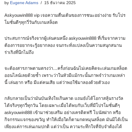
by
Eugene Adams
15 ธันวาคม 2025
Askyouwin888 vip เจอความตื่นเต้นของการชนะอย่างง่าย รับโปร
โมชั่นดีๆทุกวี่วันกับเกมสล็อต
ประสบการณ์จริงจากผู้เล่นคนหนึ่ง askyouwin888 ที่เริ่มจากความ
ต้องการอยากจะรู้อยากลอง จนกระทั่งแปลงเป็นความสนุกสนาน
ร่าเริงที่นึกไม่ถึง
จะต้องสารภาพตามตรงว่า…ครั้งก่อนฉันไม่เคยคิดจะเล่นเกมสล็อต
ออนไลน์เลยด้วยซ้ำ เพราะว่าในหัวมีแม้กระนั้นภาพจำว่าเกมเหล่า
นี้ เล่นยาก หรือ มีแต่คนเสีย แต่ว่าพอใช้มาลองด้วยตัวเอง
กลับกลายเป็นว่ามันบันเทิงใจเกินคาด แถมยังได้โอกาสลุ้นรางวัล
ได้จริงๆทุกวี่ทุกวัน โดยเฉพาะเมื่อได้พบกับเว็บที่มีโปรโมชั่นดีๆ
askyouwin888 เข้ามาช่วยเสริม อย่างเครดิตฟรี โบนัสฝาก หรือ
กิจกรรมแจกของขวัญ ทำให้เมื่อใดก็ตามกดหมุนสล็อต มันมิได้เป็น
เพียงแค่การเล่นเกมปกติ แต่ว่าเป็น ความระทึกใจที่จับจำต้องได้