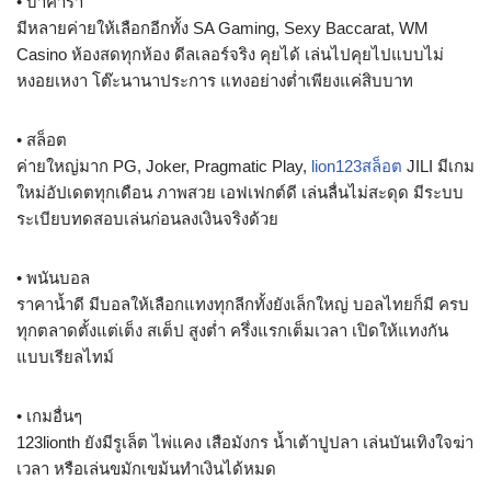
• บาคาร่า
มีหลายค่ายให้เลือกอีกทั้ง SA Gaming, Sexy Baccarat, WM
Casino ห้องสดทุกห้อง ดีลเลอร์จริง คุยได้ เล่นไปคุยไปแบบไม่
หงอยเหงา โต๊ะนานาประการ แทงอย่างต่ำเพียงแค่สิบบาท
• สล็อต
ค่ายใหญ่มาก PG, Joker, Pragmatic Play,
lion123สล็อต
JILI มีเกม
ใหม่อัปเดตทุกเดือน ภาพสวย เอฟเฟกต์ดี เล่นลื่นไม่สะดุด มีระบบ
ระเบียบทดสอบเล่นก่อนลงเงินจริงด้วย
• พนันบอล
ราคาน้ำดี มีบอลให้เลือกแทงทุกลีกทั้งยังเล็กใหญ่ บอลไทยก็มี ครบ
ทุกตลาดตั้งแต่เต็ง สเต็ป สูงต่ำ ครึ่งแรกเต็มเวลา เปิดให้แทงกัน
แบบเรียลไทม์
• เกมอื่นๆ
123lionth ยังมีรูเล็ต ไพ่แคง เสือมังกร น้ำเต้าปูปลา เล่นบันเทิงใจฆ่า
เวลา หรือเล่นขมักเขม้นทำเงินได้หมด