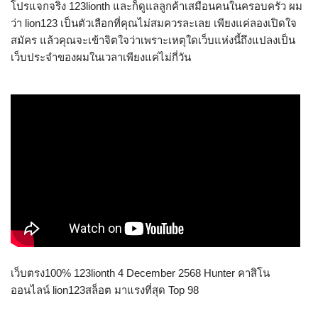
โปรแจกจริง 123lionth และก็ดูแลลูกค้าเสมือนคนในครอบครัว ผม
ว่า lion123 เป็นตัวเลือกที่คุณไม่สมควรละเลย เพียงแค่ลองเปิดใจ
สมัคร แล้วคุณจะเข้าจิตใจว่าเพราะเหตุใดเว็บแห่งนี้ถึงแปลงเป็น
เว็บประจำของผมในเวลาเพียงแค่ไม่กี่วัน
เว็บตรง100% 123lionth 4 December 2568 Hunter คาสิโน
ออนไลน์ lion123สล็อต มาแรงที่สุด Top 98