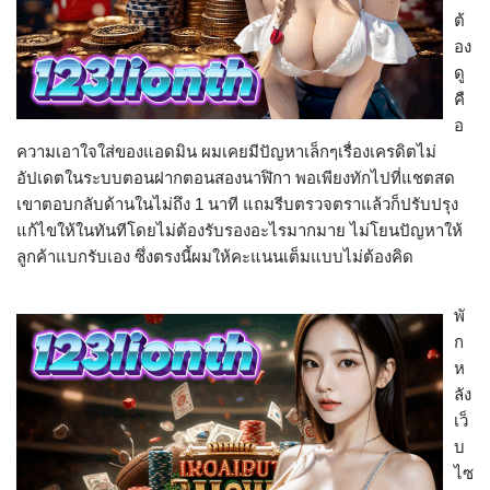
ต้
อง
ดู
คื
อ
ความเอาใจใส่ของแอดมิน ผมเคยมีปัญหาเล็กๆเรื่องเครดิตไม่
อัปเดตในระบบตอนฝากตอนสองนาฬิกา พอเพียงทักไปที่แชตสด
เขาตอบกลับด้านในไม่ถึง 1 นาที แถมรีบตรวจตราแล้วก็ปรับปรุง
แก้ไขให้ในทันทีโดยไม่ต้องรับรองอะไรมากมาย ไม่โยนปัญหาให้
ลูกค้าแบกรับเอง ซึ่งตรงนี้ผมให้คะแนนเต็มแบบไม่ต้องคิด
พั
ก
ห
ลัง
เว็
บ
ไซ