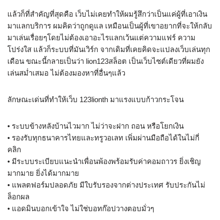
แล้วก็ที่สำคัญที่สุดคือ เว็บไม่เคยทำให้ผมรู้สึกว่าเป็นแค่ผู้ที่เอาเงิน
มาแลกบริการ ผมคิดว่าถูกดูแล เหมือนเป็นผู้ที่เขาอยากที่จะให้กลับ
มาเล่นเรื่อยๆโดยไม่ต้องเอาอะไรแลกเว้นแต่ความแฟร์ ความ
โปร่งใส แล้วก็ระบบที่มันเวิร์ก จากเดิมที่เคยคิดจะแปลงเว็บเล่นทุก
เดือน ขณะนี้กลายเป็นว่า lion123สล็อต เป็นเว็บไซต์เดียวที่ผมยัง
เล่นสม่ำเสมอ ไม่ต้องมองหาที่อื่นๆแล้ว
ลักษณะเด่นที่ทำให้เว็บ 123lionth มาแรงแบบก้าวกระโจน
• ระบบข้างหลังบ้านไวมาก ไม่ว่าจะฝาก ถอน หรือโยกเงิน
• รองรับทุกธนาคารไทยและทรูวอเลท เพิ่มผ่านมือถือได้ในไม่กี่
คลิก
• มีระบบระเบียบแนะนำเพื่อนพ้องพร้อมรับค่าคอมถาวร ยิ่งเชิญ
มากมาย ยิ่งได้มากมาย
• แพลตฟอร์มปลอดภัย มีใบรับรองจากต่างประเทศ รับประกันไม่
ล็อกผล
• แอดมินบอกเข้าใจ ไม่ใช่บอทก๊อปวางตอบมั่วๆ