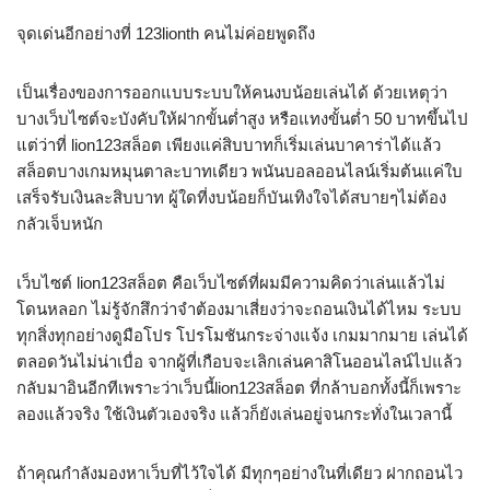
จุดเด่นอีกอย่างที่ 123lionth คนไม่ค่อยพูดถึง
เป็นเรื่องของการออกแบบระบบให้คนงบน้อยเล่นได้ ด้วยเหตุว่า
บางเว็บไซต์จะบังคับให้ฝากขั้นต่ำสูง หรือแทงขั้นต่ำ 50 บาทขึ้นไป
แต่ว่าที่ lion123สล็อต เพียงแค่สิบบาทก็เริ่มเล่นบาคาร่าได้แล้ว
สล็อตบางเกมหมุนตาละบาทเดียว พนันบอลออนไลน์เริ่มต้นแค่ใบ
เสร็จรับเงินละสิบบาท ผู้ใดที่งบน้อยก็บันเทิงใจได้สบายๆไม่ต้อง
กลัวเจ็บหนัก
เว็บไซต์ lion123สล็อต คือเว็บไซต์ที่ผมมีความคิดว่าเล่นแล้วไม่
โดนหลอก ไม่รู้จักสึกว่าจำต้องมาเสี่ยงว่าจะถอนเงินได้ไหม ระบบ
ทุกสิ่งทุกอย่างดูมือโปร โปรโมชันกระจ่างแจ้ง เกมมากมาย เล่นได้
ตลอดวันไม่น่าเบื่อ จากผู้ที่เกือบจะเลิกเล่นคาสิโนออนไลน์ไปแล้ว
กลับมาอินอีกทีเพราะว่าเว็บนี้lion123สล็อต ที่กล้าบอกทั้งนี้ก็เพราะ
ลองแล้วจริง ใช้เงินตัวเองจริง แล้วก็ยังเล่นอยู่จนกระทั่งในเวลานี้
ถ้าคุณกำลังมองหาเว็บที่ไว้ใจได้ มีทุกๆอย่างในที่เดียว ฝากถอนไว