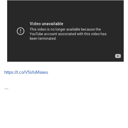
https://t.co/V5sfuMiawu
…