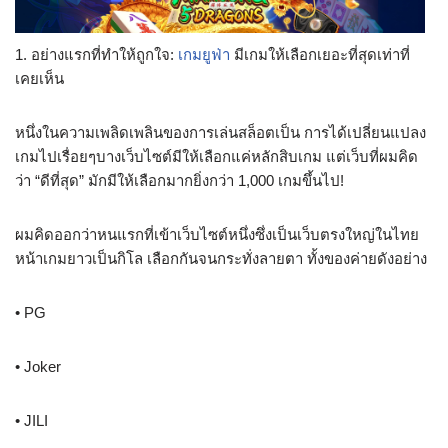
1. อย่างแรกที่ทำให้ถูกใจ:
เกมยูฟ่า
มีเกมให้เลือกเยอะที่สุดเท่าที่
เคยเห็น
หนึ่งในความเพลิดเพลินของการเล่นสล็อตเป็น การได้เปลี่ยนแปลง
เกมไปเรื่อยๆบางเว็บไซต์มีให้เลือกแค่หลักสิบเกม แต่เว็บที่ผมคิด
ว่า “ดีที่สุด” มักมีให้เลือกมากยิ่งกว่า 1,000 เกมขึ้นไป!
ผมคิดออกว่าหนแรกที่เข้าเว็บไซต์หนึ่งซึ่งเป็นเว็บตรงใหญ่ในไทย
หน้าเกมยาวเป็นกิโล เลือกกันจนกระทั่งลายตา ทั้งของค่ายดังอย่าง
• PG
• Joker
• JILI