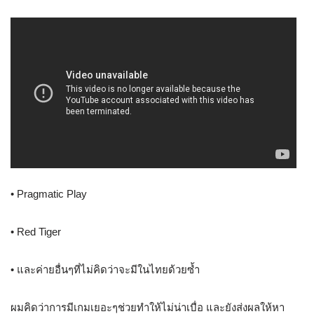
• Pragmatic Play
• Red Tiger
• และค่ายอื่นๆที่ไม่คิดว่าจะมีในไทยด้วยซ้ำ
ผมคิดว่าการมีเกมเยอะๆช่วยทำให้ไม่น่าเบื่อ และยังส่งผลให้หา