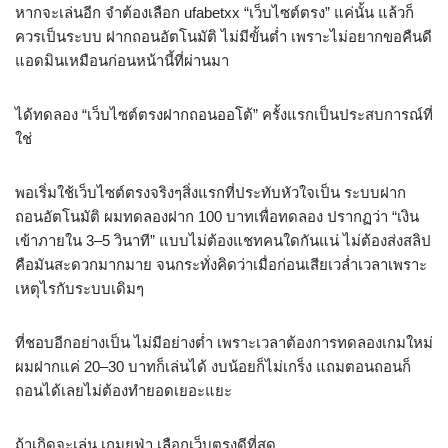
หากจะเล่นอีก จำต้องเลือก ufabetxx “เว็บไซต์ตรง” แค่นั้น แล้วก็
ควรเป็นระบบ ฝากถอนอัตโนมัติ ไม่มีขั้นต่ำ เพราะไม่อยากขอคืนดี
แอดมินเหมือนก่อนหน้านี้ที่ผ่านมา
ได้ทดลอง “เว็บไซต์ตรงฝากถอนออโต้” ครั้งแรกเป็นประสบการณ์ที่
ใช่
พอเริ่มใช้เว็บไซต์ตรงจริงๆสิ่งแรกที่ประทับหัวใจเป็น ระบบฝาก
ถอนอัตโนมัติ ผมทดลองฝาก 100 บาทเพื่อทดลอง ปรากฏว่า “เงิน
เข้าภายใน 3–5 วินาที” แบบไม่ต้องแชทคนใดกันแน่ ไม่ต้องส่งสลิป
คือมันสะดวกมากมาย จนกระทั่งคิดว่าเมื่อก่อนเสียเวล่ำเวลาเพราะ
เหตุไรกับระบบเดิมๆ
ที่ชอบอีกอย่างเป็น ไม่มีอย่างต่ำ เพราะเวลาต้องการทดลองเกมใหม่
ผมฝากแค่ 20–30 บาทก็เล่นได้ งบน้อยก็ไม่เกร็ง แถมตอนถอนก็
ถอนได้เลยไม่ต้องทำยอดเยอะแยะ
ถ้าเกิดจะเล่น เกมยูฟ่า เลือกเว็บตรงดีที่สุด