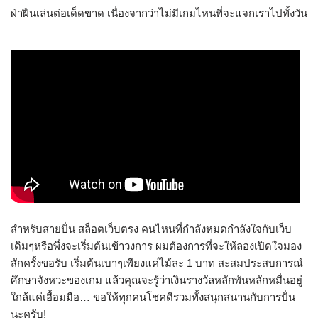
ฝ่าฝืนเล่นต่อเด็ดขาด เนื่องจากว่าไม่มีเกมไหนที่จะแจกเราไปทั้งวัน
สำหรับสายปั่น สล็อตเว็บตรง คนไหนที่กำลังหมดกำลังใจกับเว็บ
เดิมๆหรือพึ่งจะเริ่มต้นเข้าวงการ ผมต้องการที่จะให้ลองเปิดใจมอง
สักครั้งขอรับ เริ่มต้นเบาๆเพียงแค่ไม้ละ 1 บาท สะสมประสบการณ์
ศึกษาจังหวะของเกม แล้วคุณจะรู้ว่าเงินรางวัลหลักพันหลักหมื่นอยู่
ใกล้แค่เอื้อมมือ… ขอให้ทุกคนโชคดีรวมทั้งสนุกสนานกับการปั่น
นะครับ!