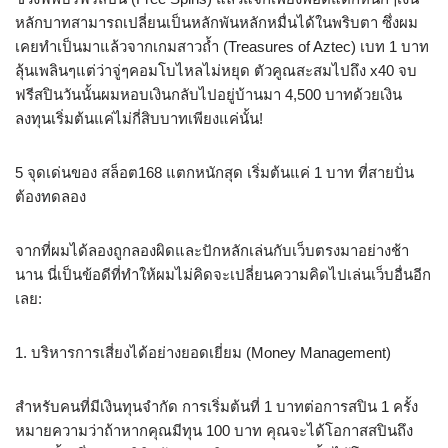
หลักบาทสามารถเปลี่ยนเป็นหลักพันหลักหมื่นได้ในพริบตา ซึ่งผม
เคยทำเป็นมาแล้วจากเกมสาวถ้ำ (Treasures of Aztec) เบท 1 บาท
ลุ้นเพลินๆแต่ว่าจู่ๆคอมโบไหลไม่หยุด ตัวคูณสะสมไปถึง x40 จบ
ฟรีสปินวันนั้นผมหอบเงินกลับไปอยู่บ้านมา 4,500 บาทด้วยเงิน
ลงทุนเริ่มต้นแค่ไม่กี่สิบบาทเพียงแค่นั้น!
5 จุดเด่นของ สล็อต168 แตกหนักสุด เริ่มต้นแค่ 1 บาท ที่สายปั่น
ต้องทดลอง
จากที่ผมได้ลองถูกลองผิดและปักหลักเล่นกับเว็บตรงมาอย่างช้า
นาน นี่เป็นข้อดีที่ทำให้ผมไม่คิดจะเปลี่ยนความคิดไปเล่นเว็บอื่นอีก
เลย:
1. บริหารการเสี่ยงได้อย่างยอดเยี่ยม (Money Management)
สำหรับคนที่มีเงินทุนจำกัด การเริ่มต้นที่ 1 บาทต่อการสปิน 1 ครั้ง
หมายความว่าถ้าหากคุณมีทุน 100 บาท คุณจะได้โอกาสสปินถึง