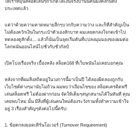
ให้เราหมุนสล็อตเล่นๆถ้าเกิดได้เงินจริงป่านนี้คนมั่งคั่งกันทั้ง
ประเทศแล้ว
แต่ว่าด้วยความคาดหมายลึกๆบวกกับความว่าง และก็ที่สำคัญเป็น
ไม่ต้องควักเงินในกระเป๋าตัวเองสักบาท ผมเลยตกลงใจกดเข้าไป
ทดลองดูสักตั้ง… แล้วก็นั่นเป็นจุดเริ่มต้นที่แปลงมุมมองของผมต่อ
โลกพนันออนไลน์ไปชั่วกับชั่วกัลป์
เปิดโปงเรื่องจริง เบื้องหลัง สล็อต168 ที่เว็บพนันไม่เคยบอกคุณ
หลังจากที่ผมสิงสถิตอยู่ในวงการนี้มาเป็นปี ได้ลองผิดลองถูกกับ
เว็บไซต์ต่างๆมานับไม่ถ้วน ผมพบว่าเงื่อนไขของ สล็อตเครดิตฟรี
เล่นสล็อตฟรี ไม่ต้องฝากก่อน จัดให้เต็มๆสนุกสนานได้ในทันที คุณ
เคยพบไหม นั้น มีสิ่งที่ผู้เล่นคนใหม่ต้องระวังรวมทั้งทำความเข้าใจ
อยู่ 3 เรื่องสำคัญๆดังต่อไปนี้ครับ:
1. ข้อตกลงยอดเทิร์นโอเวอร์ (Turnover Requirement)