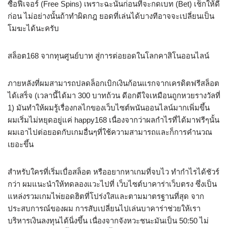
ซื้อฟีเจอร์ (Free Spins) เพราะฉะนั้นก่อนที่จะกดเบท (Bet) เช็กให้ดี
ก่อน ไม่อย่างนั้นถ้าทำผิดกฎ ยอดที่เล่นได้บางทีอาจจะเปลี่ยนเป็น
โมฆะได้นะครับ
สล็อต168 จากทุนศูนย์บาท สู่การต่อยอดในโลกคาสิโนออนไลน์
ภายหลังที่ผมสามารถปลดล็อกเบิกเงินก้อนแรกจากเครดิตฟรีสล็อต
ได้เสร็จ (เวลานี้ได้มา 300 บาทถ้วน ดีอกดีใจเหมือนถูกหวยรางวัลที่
1) มันทำให้ผมรู้เรื่องกลไกของเว็บไซต์พนันออนไลน์มากเพิ่มขึ้น
ผมเริ่มไม่หยุดอยู่แค่ happy168 เนื่องจากว่าผลกำไรที่ได้มาฟรีๆนั้น
ผมเอาไปต่อยอดกับเกมอื่นๆที่ใช้ความสามารถและก็การคำนวณ
เยอะขึ้น
สำหรับใครที่เริ่มเบื่อสล็อต หรืออยากหาเกมที่จบไว ทำกำไรได้ชัวร์
กว่า ผมแนะนำให้ทดลองแวะไปที่ เว็บไซต์บาคาร่าเว็บตรง ซึ่งเป็น
แหล่งรวมเกมไพ่ยอดฮิตที่โปร่งใสและตามมาตรฐานที่สุด จาก
ประสบการณ์ของผม การสับเปลี่ยนไปเล่นบาคาร่าช่วยให้เรา
บริหารเงินลงทุนได้นิ่งขึ้น เนื่องจากจังหวะชนะมันเป็น 50:50 ไม่