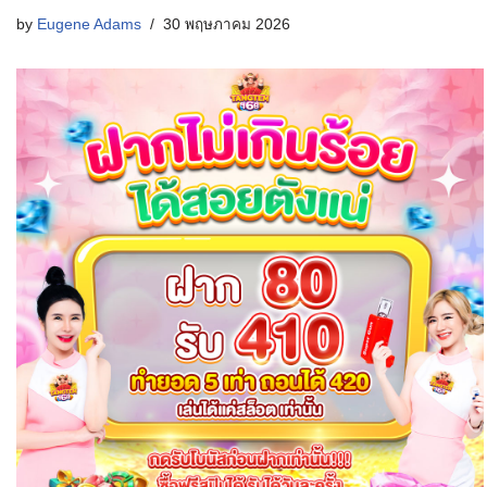
by
Eugene Adams
30 พฤษภาคม 2026