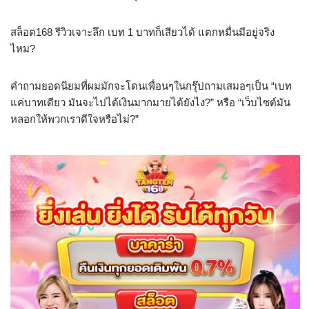
สล็อต168 รีวิวเจาะลึก เบท 1 บาทก็เสียวได้ แตกหมื่นมีอยู่จริง
ไหม?
คำถามยอดนิยมที่ผมมักจะโดนเพื่อนๆในกรุ๊ปถามเสมอๆเป็น “เบท
แค่บาทเดียว มันจะไปได้เงินมากมายได้ยังไง?” หรือ “เว็บไซต์มัน
หลอกให้พวกเราดีใจหรือไม่?”