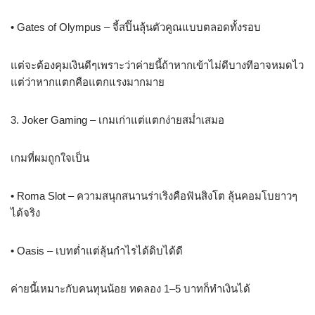
• Gates of Olympus – จี้สปิ๊นลุ้นตัวคูณแบบตลอดทั้งรอบ
แต่จะต้องคุมเงินดีๆเพราะว่าค่ายนี้ถ้าหากเข้าไม่ดีบางทีอาจหมดไว
แต่ว่าหากแตกคือแตกแรงมากมาย
3. Joker Gaming – เกมเก่าแต่แตกง่ายสม่ำเสมอ
เกมที่ผมถูกใจเป็น
• Roma Slot – ความสนุกสนานร่าเริงคือฟันสิงโต ลุ้นคอมโบยาวๆ
ได้จริง
• Oasis – เบทต่ำแต่ลุ้นกำไรได้ดิบได้ดี
ค่ายนี้เหมาะกับคนทุนน้อย ทดลอง 1–5 บาทก็ทำเงินได้