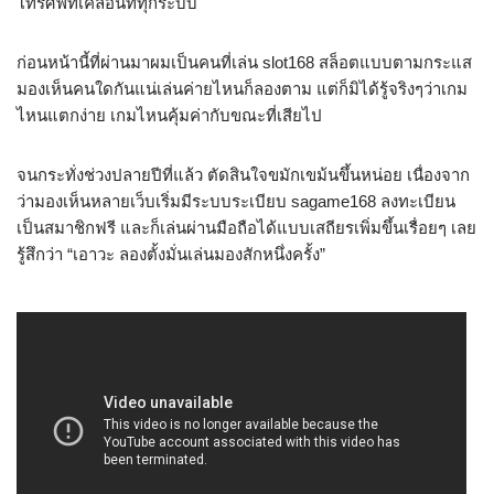
โทรศัพท์เคลื่อนที่ทุกระบบ
ก่อนหน้านี้ที่ผ่านมาผมเป็นคนที่เล่น slot168 สล็อตแบบตามกระแส
มองเห็นคนใดกันแน่เล่นค่ายไหนก็ลองตาม แต่ก็มิได้รู้จริงๆว่าเกม
ไหนแตกง่าย เกมไหนคุ้มค่ากับขณะที่เสียไป
จนกระทั่งช่วงปลายปีที่แล้ว ตัดสินใจขมักเขม้นขึ้นหน่อย เนื่องจาก
ว่ามองเห็นหลายเว็บเริ่มมีระบบระเบียบ sagame168 ลงทะเบียน
เป็นสมาชิกฟรี และก็เล่นผ่านมือถือได้แบบเสถียรเพิ่มขึ้นเรื่อยๆ เลย
รู้สึกว่า “เอาวะ ลองตั้งมั่นเล่นมองสักหนึ่งครั้ง”