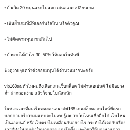
• ถ้าเกิด 30 หมุนแรกไม่แจก เสนอแนะเปลี่ยนเกม
• เน้นย้ำเกมที่มีฟีเจอร์ฟรีสปิน หรือตัวคูณ
• ไม่ติดตามทุนมากเกินไป
• ถ้าหากได้กำไร 30–50% ให้ถอนในทันที
ฟังดูง่ายๆแต่ว่าช่วยออมทุนได้จำนวนมากนะครับ
vip168sa ทำไมผมถึงเลือกเล่นเว็บสล็อต ไม่ผ่านเอเย่นต์ ไม่มีอย่าง
ต่ำ ฝากถอนง่าย แล้วก็จ่ายโบนัสหนัก
ในช่วงเวลาที่ผมเริ่มทดลองเล่น slot168 เกมสล็อตออนไลน์ทีแรก
บอกตามจริงว่าผมแทบจะไม่เคยรู้เลยว่าเว็บไหนเชื่อถือได้ เว็บไหน
เป็นเอเย่นต์ หรือเว็บตรงไม่เหมือนกันอย่างไร กระทั่งได้เจอกับเรื่อง
ราวที่ทำให้ผมเข้าใจทุกอย่างแบบลึกซึ้ง และก็ทำให้มองหาแต่ว่า