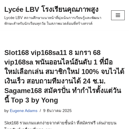
Lycée LBV โรงเรียนคุณภาพสูง
Skip
Lycée LBV สถานศึกษาแนวหน้าที่มุ่งเน้นการเรียนรู้และพัฒนา
to
ทักษะสำหรับนักเรียนทุกวัย ในสภาพแวดล้อมที่สร้างสรรค์
content
Slot168 vip168sa11 8 มกรา 68
vip168sa พนันออนไลน์อันดับ 1 ที่มือ
ใหม่เลือกเล่น สมาชิกใหม่ 100% จบไวได้
เงินเร็ว สอบถามทีมงานได้ 24 ช.ม.
Sagame168 สมัครปั่น ทำกำไรตั้งแต่วัน
นี้ Top 3 by Yong
by
Eugene Adams
9 ธันวาคม 2025
Slot168 รวมเกมแตกง่ายจากค่ายชั้นนำ ที่สมัครฟรี เล่นง่ายบน