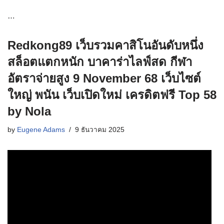
…
Redkong89 เว็บรวมคาสิโนอันดับหนึ่ง
สล็อตแตกหนัก บาคาร่าไลฟ์สด กีฬา
อัตราจ่ายสูง 9 November 68 เว็บไซต์
ใหญ่ พนัน เว็บเปิดใหม่ เครดิตฟรี Top 58
by Nola
by
Eugene Adams
9 ธันวาคม 2025