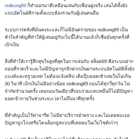
redkong89
ก็ทำออกมาดีเหมือนเล่นกับเพื่อนฝูงจริง เล่นได้ทั้งยัง
แบบอัตโนมัติรวมทั้งแบบห้องรวมกับผู้เล่นคนอื่น
ระบบการคลังที่มั่นคงจะและก็ไม่มีอันตรายของ redkong89 เป็น
หัวใจสำคัญที่ทำให้ผู้เล่นอยู่กับเว็บนี้ได้นานแล้วก็เชื่อมั่นทุกครั้งที่
เบิกเงิน
สิ่งที่ทำให้เรารู้สึกสุขใจสูงที่สุดในการเล่นกับ สล็อต89 คือระบบฝาก
ถอนที่รวดเร็วและไม่มีปัญหาจุกจิกฝากเงินผ่านระบบอัตโนมัติทั้งยัง
แบงค์และทรูวอเลท ไม่ต้องแจ้งสลิป เติมปุ๊บยอดเข้าเลยในไม่เกิน
30 วินาที เบิกเงินไม่มีอย่างน้อย redkong89 ถอนได้ทุกวี่ทุกวัน ไม่
จำกัดจำนวนครั้ง เคยถอนวันเดียวสี่รอบรวมแทบหมื่นก็ไม่มีปัญหา
ยอดเข้าภายในช่วงระยะเวลาไม่ถึงนาทีทุกครั้ง
ที่สำคัญเป็นไร้ค่าจารีต ไม่มีค่าบริการอำพราง และไม่เคยพบเจอ
ปัญหาถูกโกงหรือโดนล็อกยูสแบบที่เคยพบในเว็บไซต์เก่าๆ