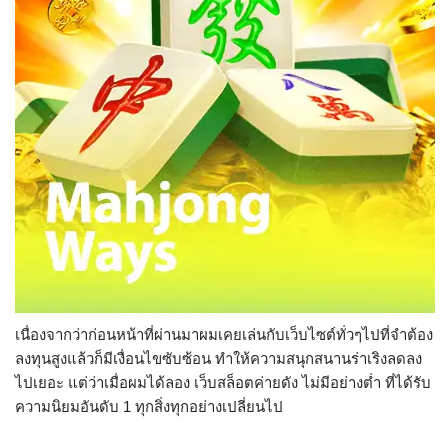
เนื่องจากว่าก่อนหน้าที่ผ่านมาผมเคยเล่นกับเว็บไซต์ทั่วๆไปที่จำต้อง
ลงทุนสูงแล้วก็มีเงื่อนไขซับซ้อน ทำให้ความสนุกสนานร่าเริงลดลง
ไปเยอะ แต่ว่าเมื่อผมได้ลอง เว็บสล็อตค่ายดัง ไม่มีอย่างต่ำ ที่ได้รับ
ความนิยมอันดับ 1 ทุกสิ่งทุกอย่างเปลี่ยนไป