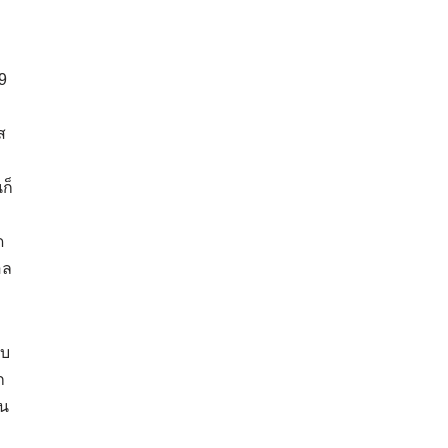
9
ส
ก็
ด
อล
ับ
ก
่น