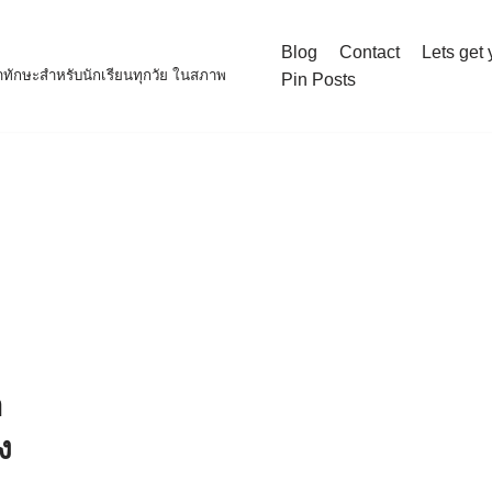
Blog
Contact
Lets get 
าทักษะสำหรับนักเรียนทุกวัย ในสภาพ
Pin Posts
า
ง