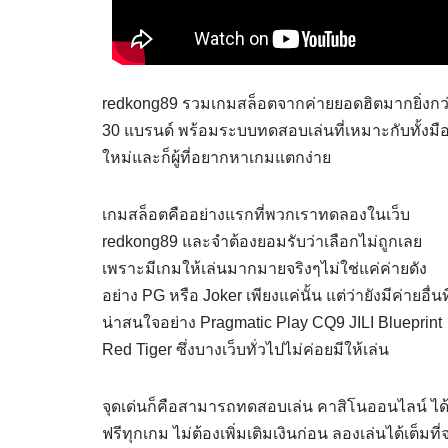
redkong89 รวมเกมสล็อตจากค่ายยอดฮิตมากยิ่งกว
30 แบรนด์ พร้อมระบบทดสอบเล่นที่เหมาะกับทั้งมื
ใหม่และก็ผู้ที่อยากหาเกมแตกง่าย
เกมสล็อตคืออย่างแรกที่พวกเราทดลองในเว็บ
redkong89 และจำต้องยอมรับว่าเลือกไม่ถูกเลย
เพราะมีเกมให้เล่นมากมายจริงๆไม่ใช่แค่ค่ายดัง
อย่าง PG หรือ Joker เพียงแค่นั้น แต่ว่ายังมีค่ายอื่นที
น่าสนใจอย่าง Pragmatic Play CQ9 JILI Blueprint
Red Tiger ซึ่งบางเว็บทั่วไปไม่ค่อยมีให้เล่น
จุดเด่นก็คือสามารถทดสอบเล่น คาสิโนออนไลน์ ได
ฟรีทุกเกม ไม่ต้องเพิ่มเติมเงินก่อน ลองเล่นได้เต็มที่