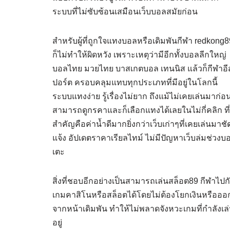
ระบบที่ไม่ซับซ้อนเสมือนเว็บบอลสมัยก่อน
สำหรับผู้ที่ถูกใจแทงบอลหรือเดิมพันกีฬา redkong8
ก็ไม่ทำให้ผิดหวัง เพราะเหตุว่ามีอีกทั้งบอลลีกใหญ่
บอลไทย มวยไทย บาสเกตบอล เทนนิส แล้วก็กีฬาอี
ปอร์ต ครอบคลุมแทบทุกประเภทที่มีอยู่ในโลกนี้
ระบบแทงง่าย รู้เรื่องไม่ยาก ถึงแม้ไม่เคยเล่นมาก่อน
สามารถดูกรคาและก็เลือกแทงได้เลยในไม่กี่คลิก ที่
สำคัญคือค่าน้ำดีมากยิ่งกว่าเว็บเก่าๆที่เคยเล่นมาชั
แจ้ง อัปเดตราคาเรียลไทม์ ไม่มีปัญหาเว็บล่มช่วงบ
เตะ
สิ่งที่ชอบอีกอย่างเป็นสามารถเล่นสล็อต89 กีฬาไปก
เกมคาสิโนหรือสล็อตได้โดยไม่ต้องโยกเงินหรือออ
จากหน้าเดิมพัน ทำให้ไม่พลาดจังหวะเกมที่กำลังเล
อยู่