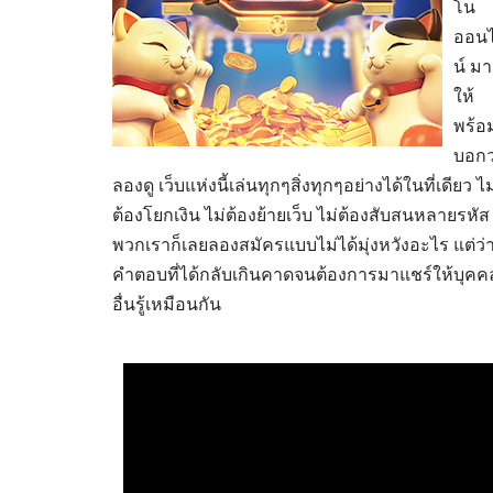
โน
ออน
น์ มา
ให้
พร้อ
บอกว
ลองดู เว็บแห่งนี้เล่นทุกๆสิ่งทุกๆอย่างได้ในที่เดียว ไม
ต้องโยกเงิน ไม่ต้องย้ายเว็บ ไม่ต้องสับสนหลายรหัส
พวกเราก็เลยลองสมัครแบบไม่ได้มุ่งหวังอะไร แต่ว่
คำตอบที่ได้กลับเกินคาดจนต้องการมาแชร์ให้บุคค
อื่นรู้เหมือนกัน