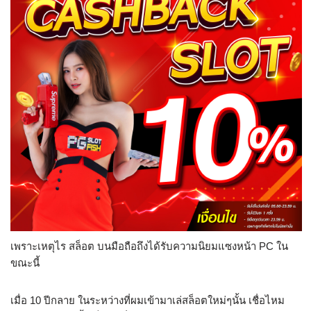
เพราะเหตุไร สล็อต บนมือถือถึงได้รับความนิยมแซงหน้า PC ใน
ขณะนี้
เมื่อ 10 ปีกลาย ในระหว่างที่ผมเข้ามาเล่สล็อตใหม่ๆนั้น เชื่อไหม