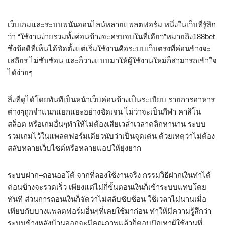
เว็บเกมและระบบพนันออนไลน์หลายแพลตฟอร์ม หนึ่งในเว็บที่รู้สึก
ว่า “ใช้งานง่ายรวมทั้งค่อนข้างจะครบจบในที่เดียว”หมายถึง188bet
ซึ่งข้อดีที่เห็นได้ชัดตั้งแต่เริ่มใช้งานคือระบบเว็บตรงที่ค่อนข้างจะ
เสถียร ไม่ซับซ้อน และก็วางแบบมาให้ผู้ใช้งานใหม่ก็สามารถเข้าใจ
ได้ง่ายๆ
สิ่งที่ดูได้โดยทันทีเป็นหน้าเว็บค่อนข้างเป็นระเบียบ รายการอาหาร
ต่างๆถูกจำแนกแยกแยะอย่างชัดเจน ไม่ว่าจะเป็นกีฬา คาสิโน
สล็อต หรือเกมอื่นๆทำให้ไม่ต้องเสียเวล่ำเวลาคลิกหานาน ระบบ
รวมเกมไว้ในแพลตฟอร์มเดียวนับว่าเป็นจุดเด่น ด้วยเหตุว่าไม่ต้อง
สลับหลายเว็บไซต์หรือหลายแอปให้ยุ่งยาก
ระบบฝาก–ถอนออโต้ จากที่ลองใช้งานจริง กรรมวิธีฝากเงินทำได้
ค่อนข้างจะรวดเร็ว เพียงแต่ไม่กี่ขั้นตอนเงินก็เข้าระบบแทบโดย
ทันที ส่วนการถอนเงินก็จัดว่าไม่สลับซับซ้อน ใช้เวลาไม่นานเมื่อ
เทียบกับบางแพลตฟอร์มอื่นๆที่เคยใช้มาก่อน ทำให้มีความรู้สึกว่า
ระบบข้างหลังบ้านออกจะมีคุณภาพแล้วก็ตอบปัญหาผู้ใช้งานที่