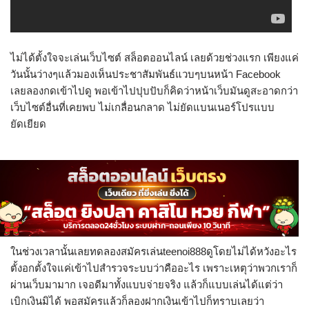
ไม่ได้ตั้งใจจะเล่นเว็บไซต์ สล็อตออนไลน์ เลยด้วยช่วงแรก เพียงแค่
วันนั้นว่างๆแล้วมองเห็นประชาสัมพันธ์แวบๆบนหน้า Facebook
เลยลองกดเข้าไปดู พอเข้าไปปุบปับก็คิดว่าหน้าเว็บมันดูสะอาดกว่า
เว็บไซต์อื่นที่เคยพบ ไม่เกลื่อนกลาด ไม่ยัดแบนเนอร์โปรแบบ
ยัดเยียด
ในช่วงเวลานั้นเลยทดลองสมัครเล่นteenoi888ดูโดยไม่ได้หวังอะไร
ตั้งอกตั้งใจแค่เข้าไปสำรวจระบบว่าคืออะไร เพราะเหตุว่าพวกเราก็
ผ่านเว็บมามาก เจอดีมาทั้งแบบจ่ายจริง แล้วก็แบบเล่นได้แต่ว่า
เบิกเงินมิได้ พอสมัครแล้วก็ลองฝากเงินเข้าไปก็ทราบเลยว่า