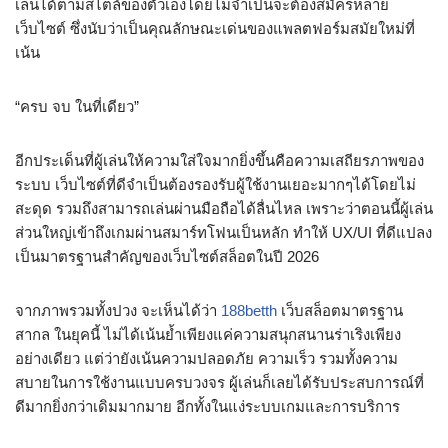
เล่นได้ตามสไตล์ของตัวเองโดยไม่จำเป็นจะต้องสมัครหลาย
เว็บไซต์ ซึ่งนับว่าเป็นคุณลักษณะเด่นของแพลตฟอร์มสมัยใหม่ที่
เน้น
“ครบ จบ ในที่เดียว”
อีกประเด็นที่ผู้เล่นให้ความใส่ใจมากยิ่งขึ้นคือความเสถียรภาพของ
ระบบ เว็บไซต์ที่ดีจำเป็นต้องรองรับผู้ใช้งานเยอะมากๆได้โดยไม่
สะดุด รวมถึงสามารถเล่นผ่านมือถือได้ลื่นไหล เพราะว่าตอนนี้ผู้เล่น
ส่วนใหญ่เข้าถึงเกมผ่านสมาร์ทโฟนเป็นหลัก ทำให้ UX/UI ที่ดีแปลง
เป็นมาตรฐานสำคัญของเว็บไซต์สล็อตในปี 2026
จากภาพรวมทั้งปวง จะเห็นได้ว่า
188betth
เว็บสล็อตมาตรฐาน
สากล ในยุคนี้ ไม่ได้เน้นย้ำเพียงแค่ความสนุกสนานร่าเริงเพียง
อย่างเดียว แต่ว่ายังเน้นความปลอดภัย ความเร็ว รวมทั้งความ
สบายในการใช้งานแบบครบวงจร ผู้เล่นก็เลยได้รับประสบการณ์ที่
ดีมากยิ่งกว่าเดิมมากมาย อีกทั้งในแง่ระบบเกมและการบริการ