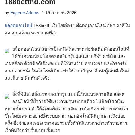
188betthd.com
by
Eugene Adams
19 เมษายน 2026
สล็อตออนไลน์
188betth เว็บไซต์ตรง เดิมพันออนไลน์ กีฬา คาสิโน
สด เกมสล็อต หวย ตามที่สุด
สล็อตออนไลน์ นับว่าเป็นหนึ่งในแพลตฟอร์มเดิมพันออนไลน์ที่
ได้รับความนิยมโดยตลอดในกรุ๊ปผู้เล่นสายกีฬา คาสิโน และ
เกมสล็อต ด้วยข้อดีเรื่องระบบที่ใช้งานง่าย ครบวงจร และก็รองรับ
เกมหลายชนิดในเว็บไซต์เดียว ทำให้ตอบปัญหาอีกทั้งผู้เล่นมือใหม่
และก็สายเดิมพันตัวจริง
สิ่งที่พินิจได้สิ่งแรกของเว็บรูปแบบนี้เป็นแนวความคิด สล็อต
ออนไลน์ ที่ย้ำการใช้แรงงานผ่านระบบเดียว ไม่ต้องโยกเงิน
หลายขั้นตอน ทำให้ผู้เล่นคิดว่าการจัดการบัญชีค่อนข้างจะสะดวก
ขึ้น โดยเฉพาะอย่างยิ่งระบบฝาก–ถอนอัตโนมัติที่ถูกกล่าวถึงบ่อย
ครั้ง ซึ่งช่วยลดระยะเวลาคอยรวมทั้งทำให้แนวทางการทำรายการ
เร็วทันใจกว่าเว็บแบบเริ่มแรก