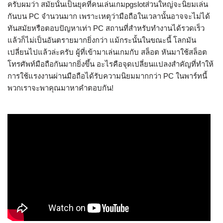
ครับผมว่า สมัยนั้นเป็นยุคที่คนเล่นเกมpgslotส่วนใหญ่จะนิยมเล่น
กันบน PC จำนวนมาก เพราะเหตุว่ามือถือในเวลานั้นอาจจะไม่ได้
ทันสมัยหรือตอบปัญหาเท่า PC สถานที่สำหรับทำงานได้รวดเร็ว
แล้วก็ไม่เป็นอันตรายมากยิ่งกว่า แม้กระนั้นในขณะนี้ โลกมัน
เปลี่ยนไปแล้วล่ะครับ ผู้ที่เข้ามาเล่นเกมกับ สล็อต หันมาใช้สล็อต
โทรศัพท์มือถือกันมากยิ่งขึ้น อะไรคือจุดเปลี่ยนแปลงสำคัญที่ทำให้
การใช้แรงงานผ่านมือถือได้รับความนิยมมากกว่า PC ในพาร์ทนี้
พวกเราจะพาคุณมาหาคำตอบกัน!