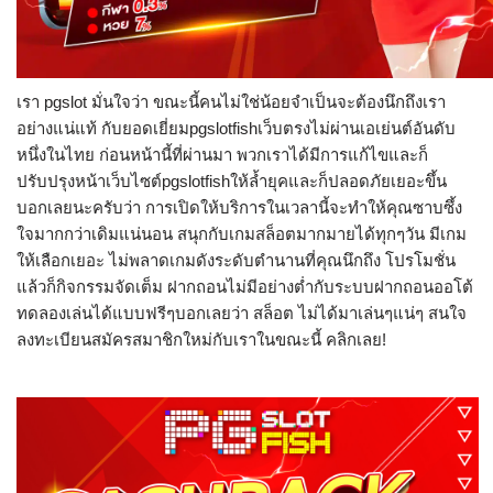
เรา pgslot มั่นใจว่า ขณะนี้คนไม่ใช่น้อยจำเป็นจะต้องนึกถึงเรา
อย่างแน่แท้ กับยอดเยี่ยมpgslotfishเว็บตรงไม่ผ่านเอเย่นต์อันดับ
หนึ่งในไทย ก่อนหน้านี้ที่ผ่านมา พวกเราได้มีการแก้ไขและก็
ปรับปรุงหน้าเว็บไซต์pgslotfishให้ล้ำยุคและก็ปลอดภัยเยอะขึ้น
บอกเลยนะครับว่า การเปิดให้บริการในเวลานี้จะทำให้คุณซาบซึ้ง
ใจมากกว่าเดิมแน่นอน สนุกกับเกมสล็อตมากมายได้ทุกๆวัน มีเกม
ให้เลือกเยอะ ไม่พลาดเกมดังระดับตำนานที่คุณนึกถึง โปรโมชั่น
แล้วก็กิจกรรมจัดเต็ม ฝากถอนไม่มีอย่างต่ำกับระบบฝากถอนออโต้
ทดลองเล่นได้แบบฟรีๆบอกเลยว่า สล็อต ไม่ได้มาเล่นๆแน่ๆ สนใจ
ลงทะเบียนสมัครสมาชิกใหม่กับเราในขณะนี้ คลิกเลย!