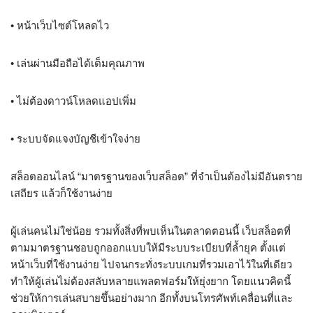
• หน้าเว็บไซต์โหลดไว
• เล่นผ่านมือถือได้เต็มคุณภาพ
• ไม่ต้องดาวน์โหลดแอปเพิ่ม
• ระบบจัดแจงบัญชีเข้าใจง่าย
สล็อตออนไลน์ “มาตรฐานของเว็บสล็อต” ที่จำเป็นต้องไม่มีอันตราย
เสถียร แล้วก็ใช้งานง่าย
ผู้เล่นคนไม่ใช่น้อย รวมทั้งสิ่งที่พบเห็นในตลาดตอนนี้ เว็บสล็อตที่
ตามมาตรฐานชอบถูกออกแบบให้มีระบบระเบียบที่ล้ำยุค ตั้งแต่
หน้าเว็บที่ใช้งานง่าย ไปจนกระทั่งระบบเกมที่รวมเอาไว้ในที่เดียว
ทำให้ผู้เล่นไม่ต้องสลับหลายแพลตฟอร์มให้ยุ่งยาก โดยแนวคิดนี้
ช่วยให้การเล่นสบายขึ้นอย่างมาก อีกทั้งบนโทรศัพท์เคลื่อนที่และ