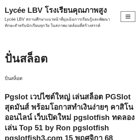
Lycée LBV โรงเรียนคุณภาพสูง
Skip
Lycée LBV สถานศึกษาแนวหน้าที่มุ่งเน้นการเรียนรู้และพัฒนา
to
ทักษะสำหรับนักเรียนทุกวัย ในสภาพแวดล้อมที่สร้างสรรค์
content
ปั่นสล็อต
ปั่นสล็อต
Pgslot เวปไซต์ใหญ่ เล่นสล็อต PGSlot
สุดมันส์ พร้อมโอกาสทำเงินง่ายๆ คาสิโน
ออนไลน์ เว็บเปิดใหม่ pgslotfish ทดลอง
เล่น Top 51 by Ron pgslotfish
pgslotfish3.com 15 พฤศจิกา 68