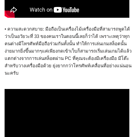
• ความสะดวกสบาย: มือถือเป็นเครื่องไม้เครื่องมือที่สามารถพูดได้
ว่าเป็นอวัยวะที่ 33 ของคนเราในตอนนี้เลยก็ว่าได้ เพราะเหตุว่าทุก
คนต่างมีโทรศัพท์มือถือร่วมกันทั้งนั้น ทำให้การเล่นเกมสล็อตนั้น
ง่ายมากยิ่งขึ้นมากๆแค่เพียงกดเข้าเว็บก็สามารถเริ่มเล่นเกมได้แล้ว
แตกต่างจากการเล่นสล็อตผ่าน PC ที่คุณจะต้องมีเครื่องมือ มีโต๊ะ
สำหรับวางเครื่องมือด้วย ยุ่งยากกว่าโทรศัพท์เคลื่อนที่อย่างแน่นอน
นะครับ