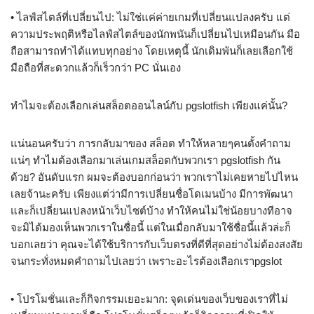
• ไลฟ์สไตล์ที่เปลี่ยนไป: ไม่ใช่แค่ค่ายเกมที่เปลี่ยนแปลงครับ แต่
ความประพฤติหรือไลฟ์สไตล์ของนักพนันก็เปลี่ยนไปเหมือนกัน มือ
ถือสามารถทำได้แทบทุกอย่าง โดยเหตุนี้ นักเดิมพันก็เลยเลือกใช้
มือถือที่สะดวกแล้วก็เร็วกว่า PC นั่นเอง
ทำไมจะต้องเลือกเล่นสล็อตออนไลน์กับ pgslotfish เพียงแค่นั้น?
แน่นอนครับว่า การกลับมาของ สล็อต ทำให้หลายๆคนตั้งคำถาม
แน่ๆ ทำไมต้องเลือกมาเล่นเกมสล็อตกับพวกเรา pgslotfish กัน
ด้วย? อันดับแรก ผมจะต้องบอกก่อนว่า พวกเราไม่เคยหายไปไหน
เลยจ้านะครับ เพียงแต่ว่ามีการเปลี่ยนชื่อโดเมนบ้าง มีการพัฒนา
และก็เปลี่ยนแปลงหน้าเว็บไซต์บ้าง ทำให้คนไม่ใช่น้อยบางทีอาจ
จะมิได้มองเห็นพวกเราในชื่อนี้ แต่ในเมื่อกลับมาใช้ชื่อนี้แล้วล่ะก็
บอกเลยว่า คุณจะได้ใช้บริการกับเว็บตรงที่ดีที่สุดอย่างไม่ต้องสงสัย
จนกระทั่งหมดคำถามไปเลยว่า เพราะอะไรต้องเลือกเราpgslot
• โปรโมชั่นและก็กิจกรรมเยอะมาก: จุดเด่นของเว็บของเราที่ไม่