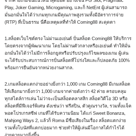
จากค่ายเกมชั้นแนวหน้าสุดยอด อย่างเช่น PG Slot, Pragmatic
Play, Joker Gaming, Microgaming, และก็ NetEnt ผู้เล่นสามารถ
มั่นอกมั่นใจได้ว่าเกมทุกเกมมีคุณภาพสูงรวมทั้งมีอัตราการจ่าย
(RTP) ที่เป็นธรรม นี่คือเหตุผลที่ทำให้ Coming88 สะดุดตา
1.สล็อตเว็บไซต์ตรง ไม่ผ่านเอเย่นต์ ปั่นสล็อต Coming88 ให้บริการ
โดยตรงจากผู้พัฒนาเกม โดยไม่ผ่านตัวกลางหรือเอเย่นต์ ทำให้มั่น
อกมั่นใจได้ว่าไม่มีการล็อกยูสหรือปรับปรุงแก้ไขผลของเกม ผู้เล่น
จะได้รับประสบการณ์การปั่นสล็อตที่โปร่งใสและก็ปลอดภัย 100%
พร้อมการยืนยันจากหน่วยงานสากล.
2.เกมสล็อตแตกง่ายอย่างยิ่งกว่า 1,000 เกม Coming88 มีเกมสล็อต
ให้เลือกมากยิ่งกว่า 1,000 เกมจากค่ายดังกว่า 42 ค่าย ครอบคลุม
ทุกสไตล์การเล่น ไม่ว่าจะเป็นสล็อตคลาสสิก สล็อตวิดีโอ 3D หรือ
สล็อตที่มีฟีเจอร์พิเศษ ดังเช่นว่า ฟรีสปิน, ตัวคูณรางวัล, รวมทั้งแจ็ค
พอตโปรเกรสซีฟ เกมที่ได้รับความนิยม ได้แก่ Sweet Bonanza,
Mahjong Ways 2, แล้วก็ Roma มีชื่อเสียงในเรื่อง สล็อตแตกง่าย
รวมทั้งโบนัสที่แตกบ่อยมาก ช่วยทำให้ผู้เล่นมีโอกาสได้กำไรได้
ง่ายดายมากยิ่งขึ้น.