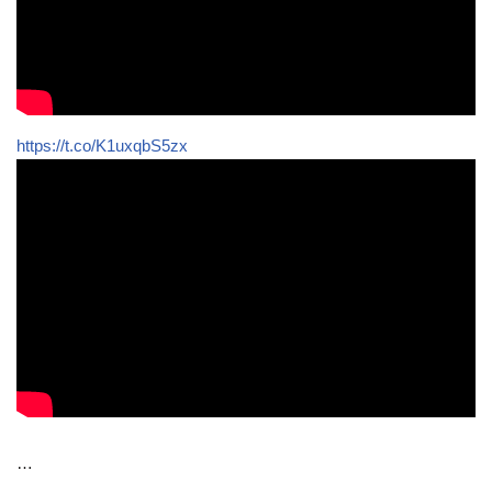
https://t.co/K1uxqbS5zx
…