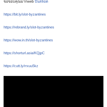
ขอขอบคุณมากweb
ปั่นสล็อต
https://bit.ly/slot-byzantines
https://rebrand.ly/slot-byzantines
https://wow.in.th/slot-byzantines
https://shorturl.asia/KQjpC
https://cutt.ly/rrxuu5kz