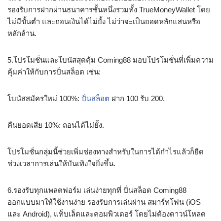
รองรับการฝากผ่านธนาคารชั้นหนึ่งรวมทั้ง TrueMoneyWallet โดย
ไม่มีขั้นต่ำ และถอนเงินได้ไม่ยั้ง ไม่ว่าจะเป็นยอดหลักแสนหรือ
หลักล้าน.
5.โปรโมชั่นและโบนัสสุดคุ้ม Coming88 มอบโปรโมชั่นที่เพิ่มความ
คุ้มค่าให้กับการปั่นสล็อต เช่น:
โบนัสสมัครใหม่ 100%:
ปั่นสล็อต
ฝาก 100 รับ 200.
คืนยอดเสีย 10%: ถอนได้ไม่ยั้ง.
โปรโมชั่นกลุ่มนี้ช่วยเพิ่มช่องทางสำหรับในการได้กำไรแล้วก็ยืด
ช่วงเวลาการเล่นให้บันเทิงใจยิ่งขึ้น.
6.รองรับทุกแพลตฟอร์ม เล่นง่ายทุกที่ ปั่นสล็อต Coming88
ออกแบบมาให้ใช้งานง่าย รองรับการเล่นผ่าน สมาร์ทโฟน (iOS
และ Android), แท็บเล็ตและคอมพิวเตอร์ โดยไม่ต้องดาวน์โหลด