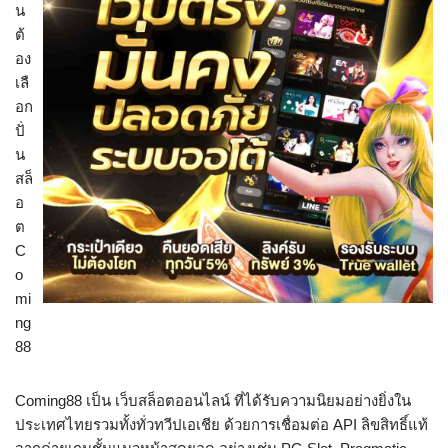
น
ต้
อง
เลื
อก
ปั่
น
สล็
อ
ต
C
o
mi
ng
88
Coming88 เป็น เว็บสล็อตออนไลน์ ที่ได้รับความนิยมอย่างยิ่งใน
ประเทศไทยรวมทั้งทั่วทวีปเอเชีย ด้วยการเชื่อมต่อ API ลิขสิทธิ์แท้