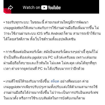
• รองรับทุกระบบ: ในขณะนี้ ค่ายเกมส่วนใหญ่มีการพัฒนา
เกมpgslotfishให้เหมาะสมกับการใช้งานผ่านมือถือเพิ่มมากขึ้น ไม่
ว่าจะใช้งานผ่านระบบ iOS หรือ Android ก็ตาม สามารถเข้าใช้งาน
ได้โดยสวัสดิภาพ ทั้งเว็บไซต์รวมทั้งแอปพลิเคชัน
• การเชื่อมต่ออินเทอร์เน็ต: สมัยอินเทอร์เน็ตแรงๆอย่างงี้ คุณก็ไม่
จำเป็นที่จะต้องเล่น pgslot บน PC แล้วล่ะครับผม เพราะเล่นเกม
ผ่านมือถือก็สบายและเร็วทันใจ ไม่แลค ไม่สะดุด เล่นได้ทุกที่ทุก
เวลา ต่างจากยุคก่อนที่ PC จะได้เปรียบมากกว่าอีกด้วย
• เกมดีไซน์ให้รองรับมากยิ่งขึ้น:
สล็อต
อย่างที่ผมบอก ค่าย
เกมpgslotพากเพียรปรับปรุงรวมทั้งปรับแต่งให้ตัวเกมสามารถใช้
งานผ่านมือถือได้ง่ายมากยิ่งขึ้น ไม่ว่าจะเป็นการปรับอินเทอร์เฟซ
ในแนวตั้ง หรือการใช้ระบบสัมผัสในการบังคับเกมก็ตาม