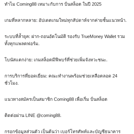
ทำไม Coming88 เหมาะกับการ ปั่นสล็อต ในปี 2025
เกมที่หลากหลาย: อัปเดตเกมใหม่ทุกสัปดาห์จากค่ายชั้นแนวหน้า.
ระบบที่ล้ำยุค: ฝาก-ถอนอัตโนมัติ รองรับ TrueMoney Wallet รวม
ทั้งทุกแพลตฟอร์ม.
โบนัสแตกง่าย: เกมสล็อตมีฟีพบร์ที่ช่วยเพิ่มจังหวะชนะ.
การบริการที่ยอดเยี่ยม: คณะทำงานพร้อมช่วยเหลือตลอด 24
ชั่วโมง.
แนวทางสมัครเป็นสมาชิก Coming88 เพื่อเริ่ม ปั่นสล็อต
ติดต่อผ่าน LINE @coming88.
กรอกข้อมูลส่วนตัว เป็นต้นว่า เบอร์โทรศัพท์และบัญชีธนาคาร